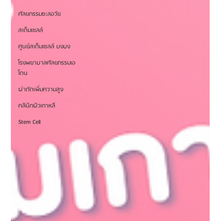
ศัลยกรรมชะลอวัย
สเต็มเซลล์
ศูนย์สเต็มเซลล์ บงบง
โรงพยาบาลศัลยกรรมเอ
โตน
ผ่าตัดเพิ่มความสูง
คลินิกผิวเกาหลี
Stem Cell