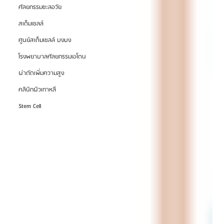
ศัลยกรรมชะลอวัย
สเต็มเซลล์
ศูนย์สเต็มเซลล์ บงบง
โรงพยาบาลศัลยกรรมเอโตน
ผ่าตัดเพิ่มความสูง
คลินิกผิวเกาหลี
Stem Cell