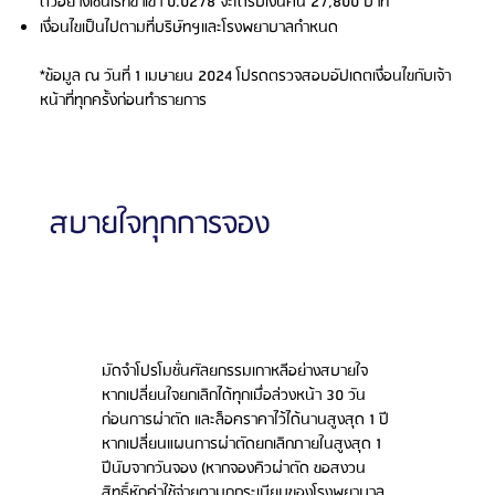
ตัวอย่างเช่นเรทขาเข้า 0.0278 จะได้รับเงินคืน 27,800 บาท
เงื่อนไขเป็นไปตามที่บริษัทฯและโรงพยาบาลกำหนด
*ข้อมูล ณ วันที่ 1 เมษายน 2024 โปรดตรวจสอบอัปเดตเงื่อนไขกับเจ้า
หน้าที่ทุกครั้งก่อนทำรายการ
สบายใจทุกการจอง
มัดจำโปรโมชั่นศัลยกรรมเกาหลีอย่างสบายใจ
หากเปลี่ยนใจยกเลิกได้ทุกเมื่อล่วงหน้า 30 วัน
ก่อนการผ่าตัด และล็อคราคาไว้ได้นานสูงสุด 1 ปี
หากเปลี่ยนแผนการผ่าตัดยกเลิกภายในสูงสุด 1
ปีนับจากวันจอง (หากจองคิวผ่าตัด ขอสงวน
สิทธิ์หักค่าใช้จ่ายตามกฏระเบียบของโรงพยาบาล