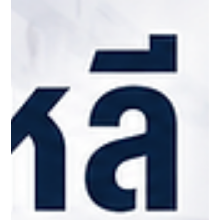
FAQ รวมทุกคำถามยอดฮิตเกี่ยวกับ 6 หมอเกาหลี “ผ่าตัดขากรรไกร”
ที่ถูกพูดถึงมากในวงการ
การผ่าตัดขากรรไกร (Jaw Surgery / Orthognathic Surgery) ในเกาหลีใต้ เป็นหนึ่งใน
ศัลยกรรมที่คนไทยค้นหามากที่สุดในช่วงหลายปีที่ผ่านมา เพราะสามารถช่วยทั้งเรื่อง
“ความสวยงาม” และ “การแก้ปัญหาโครงสร้างใบหน้า” ไปพร้อมกัน