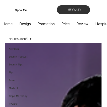
แชทกับเรา
Oppa Me
Home
Design
Promotion
Price
Review
Hospit
ศัลยกรรมเกาหลี
All Posts
Beauty Podcast
Beauty Tips
Tips
Event
Medical
Oppa Me Today
Review