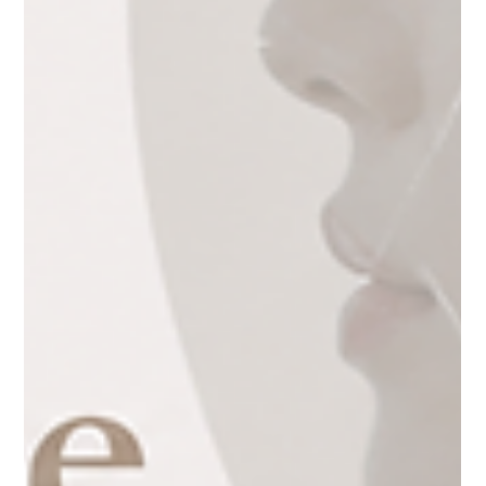
แนะนำสุดยอด 6 หมอเกาหลี “ผ่าตัดขากรรไกร” สวย/หล่อปัง! (ไม่การ
ตลาด) จากประสบการณ์ส่งเคสจริงกว่า 10 ปี
การผ่าตัดขากรรไกร (Orthognathic Surgery) หรือศัลยกรรมโครงหน้าในเกาหลีใต้ ถือ
เป็นหนึ่งในหัตถการที่ “ละเอียดและซับซ้อน” มากที่สุดของวงการศัลยกรรม เพราะไม่ใช่
แค่เรื่องความสวยงาม แต่เกี่ยวข้องกับโครงสร้างกระดูก เส้นประสาท การสบฟัน
ระบบทางเดินหายใจ และบาลานซ์ของใบหน้าทั้งหมด