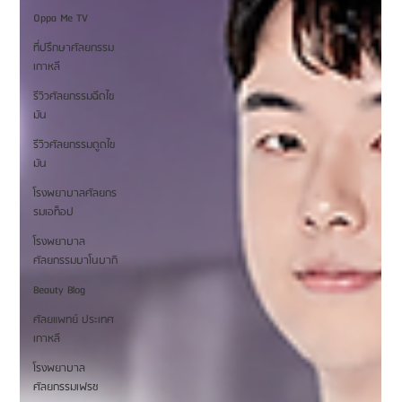
Oppa Me TV
ที่ปรึกษาศัลยกรรม
เกาหลี
รีวิวศัลยกรรมฉีดไข
มัน
รีวิวศัลยกรรมดูดไข
มัน
โรงพยาบาลศัลยกร
รมเอท็อป
โรงพยาบาล
ศัลยกรรมบาโนบากิ
Beauty Blog
ศัลยแพทย์ ประเทศ
เกาหลี
โรงพยาบาล
ศัลยกรรมเฟรช