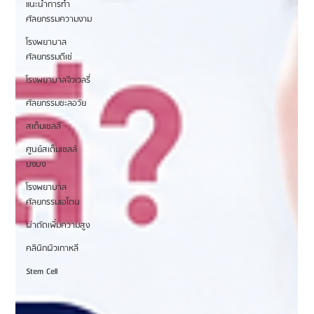
แนะนำการทำ
ศัลยกรรมความงาม
โรงพยาบาล
ศัลยกรรมดีเซ่
โรงพยาบาลจิวเวลรี่
ศัลยกรรมชะลอวัย
สเต็มเซลล์
ศูนย์สเต็มเซลล์
บงบง
โรงพยาบาล
ศัลยกรรมเอโตน
ผ่าตัดเพิ่มความสูง
คลินิกผิวเกาหลี
Stem Cell