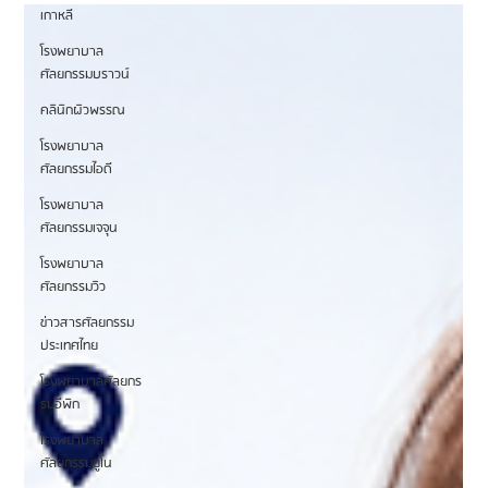
Plastic Surgery โรงพยาบาลศัลยกรรมชื่อดังแห่งย่านกังนัม ประเทศ
เกาหลี
เกาหลีใต้
โรงพยาบาล
หากพูดถึงโรงพยาบาลศัลยกรรมเกาหลีที่กำลังได้รับความนิยมในกลุ่มลูกค้าชาวไทย
ศัลยกรรมบราวน์
หนึ่งในชื่อที่ถูกพูดถึงมากขึ้นเรื่อย ๆ คือ Eight Plastic Surgery โรงพยาบาลศัลยกรรม
คลินิกผิวพรรณ
พรีเมียมใจกลางย่านกังนัม ที่รวมทีมศัลยแพทย์เฉพาะทางจากมหาวิทยาลัยยอนเซและ
โรงพยาบาลเซเวอแรนซ์เอาไว้ในที่เดียว
โรงพยาบาล
ศัลยกรรมไอดี
โรงพยาบาล
ศัลยกรรมเจจุน
โรงพยาบาล
ศัลยกรรมวิว
ข่าวสารศัลยกรรม
ประเทศไทย
โรงพยาบาลศัลยกร
รมอีพิก
โรงพยาบาล
ศัลยกรรมยูโน