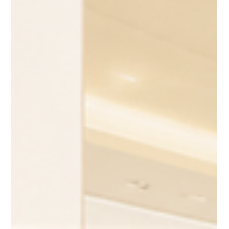
ทำไมต้องไปผ่าตัดขากรรไกรและโครงหน้าที่เกาหลี? แตกต่างจาก
ประเทศอื่นยังไง
ในช่วงหลายปีที่ผ่านมา ประเทศเกาหลีใต้กลายเป็นจุดหมายอันดับต้น ๆ ของคนที่
ต้องการ “ผ่าตัดขากรรไกร” และ “ศัลยกรรมโครงหน้า” ไม่ว่าจะเป็นคนเอเชีย คนไทย
หรือแม้แต่ผู้ป่วยจากยุโรปและอเมริกา หลายคนอาจสงสัยว่า ทำไมคนจำนวนมากถึง
เลือกบินไปผ่าตัดที่เกาหลี ทั้งที่หลายประเทศก็สามารถทำศัลยกรรมได้เช่นกัน