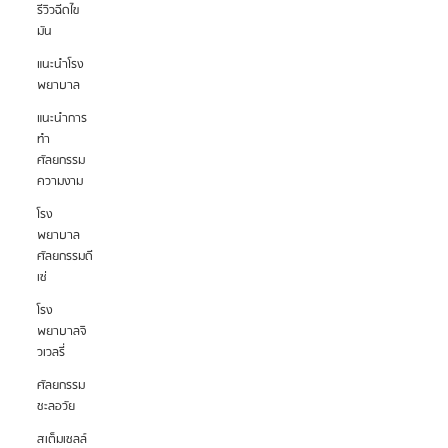
รีวิวฉีดไข
มัน
แนะนำโรง
พยาบาล
แนะนำการ
ทำ
ศัลยกรรม
ความงาม
โรง
พยาบาล
ศัลยกรรมดี
เซ่
โรง
พยาบาลจิ
วเวลรี่
ศัลยกรรม
ชะลอวัย
สเต็มเซลล์