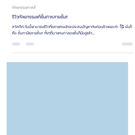
Oppa Me
ยาว 1 นาที
ศัลยกรรมเกาหลี
รีวิวศัลยกรรมแก้ชั้นตาหลายชั้น!!
สวัสดีค่ะวันนี้พามาชมรีวิวที่หลายคนมักจะประสบปัญหากันค่อนข้างเยอะค่ะ 🥰 นั่นก็
คือ ชั้นตามีหลายชั้น!! ทั้งๆที่บางคนตาสองชั้นก็มีอยู่แล้ว...