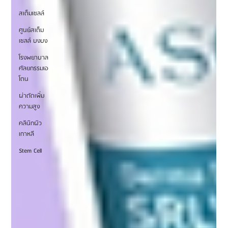
สเต็มเซลล์
ศูนย์สเต็ม
เซลล์ บงบง
โรงพยาบาล
ศัลยกรรมเอ
โตน
ผ่าตัดเพิ่ม
ความสูง
คลินิกผิว
เกาหลี
Stem Cell