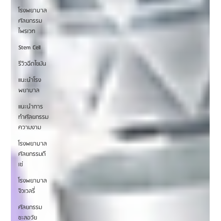
โรงพยาบาล
ศัลยกรรม
ไพรเวท
Stem Cell
รีวิวฉีดไขมัน
แนะนำโรง
พยาบาล
แนะนำการ
ทำศัลยกรรม
ความงาม
โรงพยาบาล
ศัลยกรรมดี
เซ่
โรงพยาบาล
จิวเวลรี่
ศัลยกรรม
ชะลอวัย