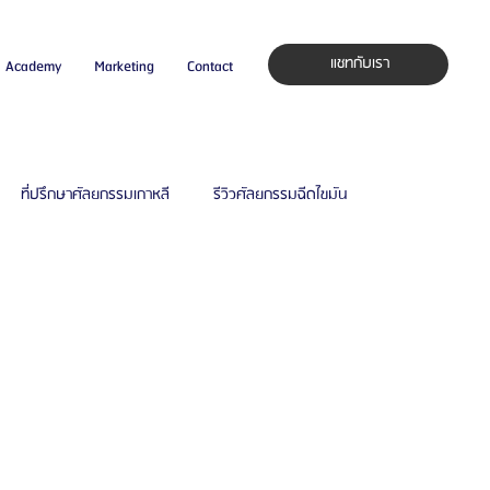
แชทกับเรา
Academy
Marketing
Contact
ที่ปรึกษาศัลยกรรมเกาหลี
รีวิวศัลยกรรมฉีดไขมัน
กาหลี
โรงพยาบาลศัลยกรรมเฟรช
ล
รีวิวศัลยกรรมผู้ชาย
โรงพยาบาลศัลยกรรมมาอิน
รีวิวดูดไขมัน
รีวิวดูดไขมันหน้า
รีวิวดูดไขมันเหนียง