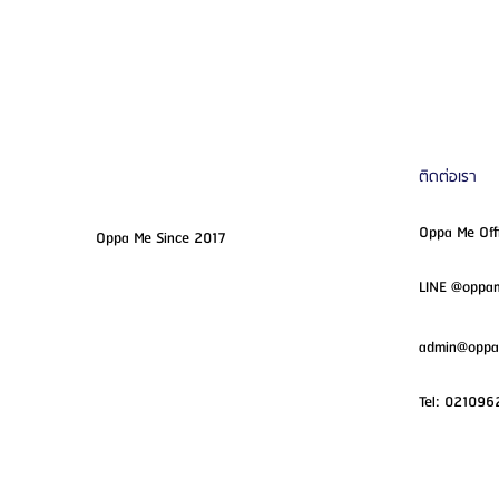
ติดต่อเรา
Oppa Me Off
Oppa Me Since 2017
LINE @opp
admin@opp
Tel:
021096