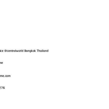
ice @centralworld Bangkok Thailand
ame
ame.com
276