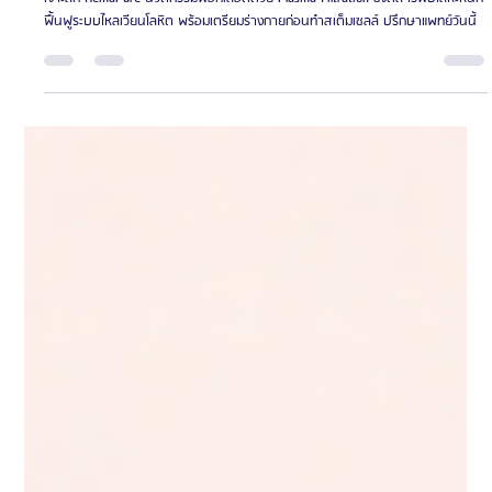
Oppa Me
ยาว 2 นาที
Beauty Tips
HemaPure คืออะไร นวัตกรรมฟอกเลือดทางการแพทย์ ฟื้นฟูระดับเซลล์
เจาะลึก HemaPure นวัตกรรมฟอกเลือดด้วย Plasma Filtration ขจัดสารพิษโลหะหนัก
ฟื้นฟูระบบไหลเวียนโลหิต พร้อมเตรียมร่างกายก่อนทำสเต็มเซลล์ ปรึกษาแพทย์วันนี้