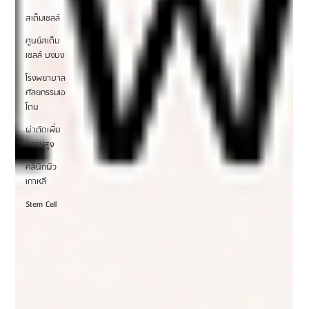
สเต็มเซลล์
ศูนย์สเต็ม
เซลล์ บงบง
โรงพยาบาล
ศัลยกรรมเอ
โตน
ผ่าตัดเพิ่ม
ความสูง
คลินิกผิว
เกาหลี
Stem Cell