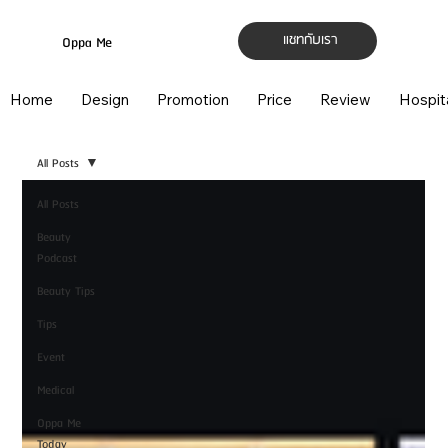
แชทกับเรา
Oppa Me
Home
Design
Promotion
Price
Review
Hospit
All Posts
All Posts
Beauty
Podcast
Beauty Tips
Tips
Event
Medical
Oppa Me
Today