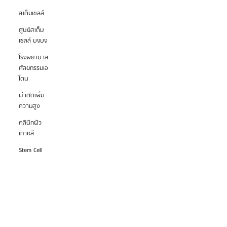
สเต็มเซลล์
ศูนย์สเต็ม
เซลล์ บงบง
โรงพยาบาล
ศัลยกรรมเอ
โตน
ผ่าตัดเพิ่ม
ความสูง
คลินิกผิว
เกาหลี
Stem Cell