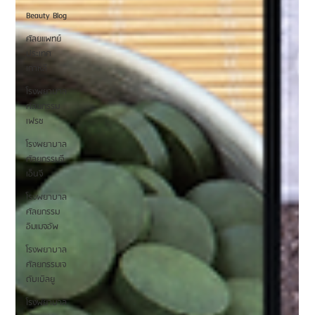
Beauty Blog
ศัลยแพทย์
ประเทศ
เกาหลี
โรงพยาบาล
ศัลยกรรม
เฟรช
โรงพยาบาล
ศัลยกรรมจี
เอ็นจี
โรงพยาบาล
ศัลยกรรม
อิมเมจอัพ
โรงพยาบาล
ศัลยกรรมเจ
ดับเบิลยู
โรงพยาบาล