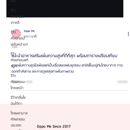
ไลน์
รีวิว
ศัลยกรรม
เกาหลี
รีวิว
ศัลยกรรม
เสริมหน้าอก
รีวิว
ศัลยกรรมแก้
Oppa Me
จมูก
ยาว 1 นาที
รีวิว
Tips
ศัลยกรรม
แนะนำอาหารเสริมเพิ่มความสูงที่ดีที่สุด พร้อมตารางเปรียบเทียบ
โครงหน้า
การเพิ่มความสูงไม่เพียงแต่เป็นเรื่องของพันธุกรรม แต่ยังขึ้นอยู่กับโภชนาการ การ
รีวิวเกลี่ยไข
ออกกำลังกาย และการดูแลสุขภาพในภาพรวม
มันใต้ตา
โรงพยาบาล
ศัลยกรรม
ประเทศ