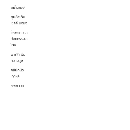
สเต็มเซลล์
ศูนย์สเต็ม
เซลล์ บงบง
โรงพยาบาล
ศัลยกรรมเอ
โตน
ผ่าตัดเพิ่ม
ความสูง
คลินิกผิว
เกาหลี
Stem Cell