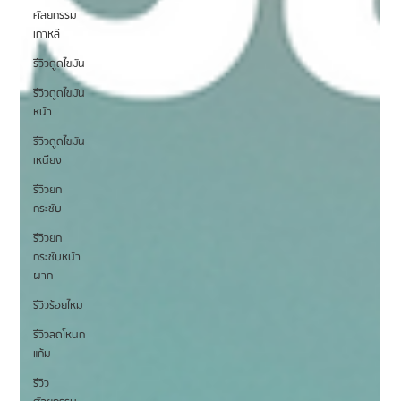
ศัลยกรรม
เกาหลี
รีวิวดูดไขมัน
รีวิวดูดไขมัน
หน้า
รีวิวดูดไขมัน
เหนียง
รีวิวยก
กระชับ
รีวิวยก
กระชับหน้า
ผาก
รีวิวร้อยไหม
รีวิวลดโหนก
แก้ม
รีวิว