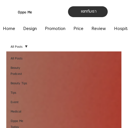
แชทกับเรา
Oppa Me
Home
Design
Promotion
Price
Review
Hospit
All Posts
All Posts
Beauty
Podcast
Beauty Tips
Tips
Event
Medical
Oppa Me
Today