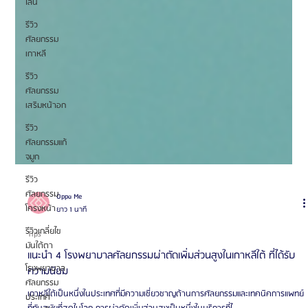
ไลน์
รีวิว
ศัลยกรรม
เกาหลี
รีวิว
ศัลยกรรม
เสริมหน้าอก
รีวิว
ศัลยกรรมแก้
จมูก
รีวิว
ศัลยกรรม
โครงหน้า
รีวิวเกลี่ยไข
มันใต้ตา
Oppa Me
โรงพยาบาล
ยาว 1 นาที
ศัลยกรรม
Tips
ประเทศ