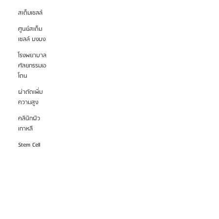
สเต็มเซลล์
ศูนย์สเต็ม
เซลล์ บงบง
Oppa Me Since 2017
โรงพยาบาล
ศัลยกรรมเอ
© 2024 by Oppa Me (Global) Co.,Ltd. Thailand
โตน
นักลงทุนสัมพันธ์ >>
ผ่าตัดเพิ่ม
ความสูง
คลินิกผิว
เกาหลี
Stem Cell