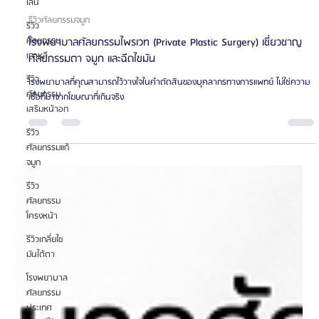
ไลน์
รีวิว
ศัลยกรรม
Oppa Me
เกาหลี
ยาว 1 นาที
รีวิว
รีวิวศัลยกรรมจมูก
ศัลยกรรม
โรงพยาบาลศัลยกรรมไพรเวท (Private Plastic Surgery) เชี่ยวชาญ
เสริมหน้าอก
ศัลยกรรมตา จมูก และฉีดไขมัน
รีวิว
โรงพยาบาลที่คุณสามารถไว้วางใจในคำตัดสินของบุคลากรทางการแพทย์ ไม่ใช่ความ
ศัลยกรรมแก้
เชื่อที่มาจากโฆษณาที่เกินจริง
จมูก
รีวิว
ศัลยกรรม
โครงหน้า
รีวิวเกลี่ยไข
มันใต้ตา
โรงพยาบาล
ศัลยกรรม
ประเทศ