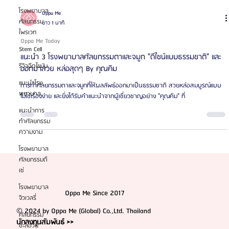
โรงพยาบาล
ศัลยกรรม
ไพรเวท
Stem Cell
รีวิวฉีดไขมัน
แนะนำโรง
พยาบาล
Oppa Me
แนะนำการ
ยาว 1 นาที
ทำศัลยกรรม
Oppa Me Today
ความงาม
แนะนำ 3 โรงพยาบาลศัลยกรรมตาและจมูก "ดีไซน์แบบธรรมชาติ" และ
โรงพยาบาล
ออกมาสวย หล่อสุดๆ By คุณคิม
ศัลยกรรมดี
เซ่
การทำศัลยกรรมตาและจมูกที่ให้ผลลัพธ์ออกมาเป็นธรรมชาติ สวยหล่อสมบูรณ์แบบ
ไม่ใช่เรื่องง่าย และยิ่งได้รับคำแนะนำจากผู้เชี่ยวชาญอย่าง "คุณคิม" ที่
โรงพยาบาล
จิวเวลรี่
ศัลยกรรม
ชะลอวัย