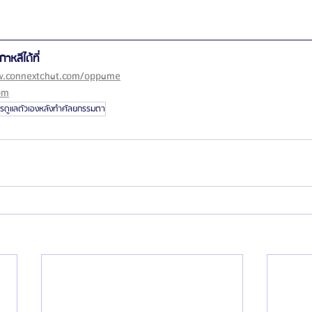
หลีได้ที่
.connextchat.com/oppame
om
รดูแลตัวเองหลังทำศัลยกรรมตา