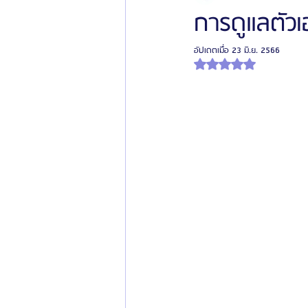
การดูแลตัว
อัปเดตเมื่อ
23 มิ.ย. 2566
โรงพยาบาลศัลยกรรมเฟรช
โรงพยาบาลศ
ได้รับ NaN เต็ม 5 ดาว
รีวิวศัลยกรรมผู้ชาย
โรงพยาบาลศัลยก
ข่าวสารศัลยกรรมเกาหลี
รีวิวดูดไขมัน