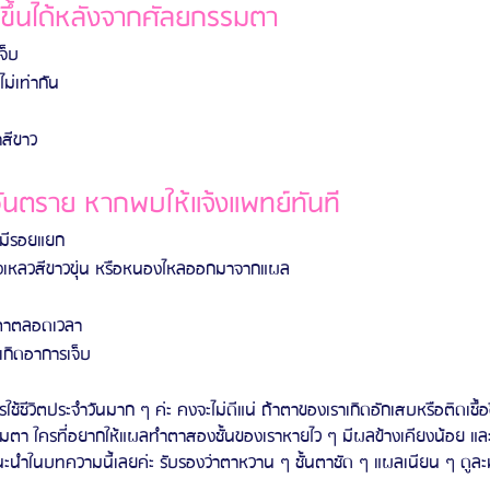
ิดขึ้นได้หลังจากศัลยกรรมตา
จ็บ
ม่เท่ากัน
าสีขาว
อันตราย หากพบให้แจ้งแพทย์ทันที
มีรอยแยก
ของเหลวสีขาวขุ่น หรือหนองไหลออกมาจากแผล
นตาตลอดเวลา
เกิดอาการเจ็บ
ใช้ชีวิตประจำวันมาก ๆ ค่ะ คงจะไม่ดีแน่ ถ้าตาของเราเกิดอักเสบหรือติดเชื้อ
รมตา ใครที่อยากให้แผลทำตาสองชั้นของเราหายไว ๆ มีผลข้างเคียงน้อย และไม
นะนำในบทความนี้เลยค่ะ รับรองว่าตาหวาน ๆ ชั้นตาชัด ๆ แผลเนียน ๆ ดู