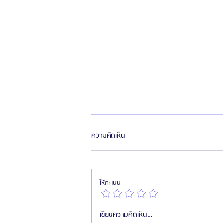
ความคิดเห็น
ให้คะแนน
แนะนำคุณหมอ Jinhwan Byun (บยอน
เขียนความคิดเห็น…