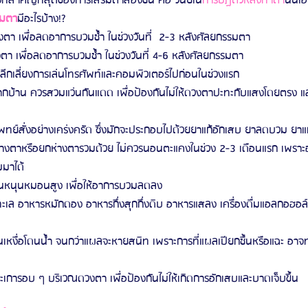
่งที่สำคัญที่สุดของการเสริมตาสองชั้น คือ วินัยใน
การปฏิตัวหลังทำตา
นั่นเ
รมตา
มีอะไรบ้าง!?
ตา เพื่อลดอาการบวมช้ำ ในช่วงวันที่  2-3 หลังศัลยกรรมตา
า เพื่อลดอาการบวมช้ำ ในช่วงวันที่ 4-6 หลังศัลยกรรมตา
ีกเลี่ยงการเล่นโทรศัพท์และคอมพิวเตอร์ไปก่อนในช่วงแรก
บ้าน ควรสวมแว่นกันแดด เพื่อป้องกันไม่ให้ดวงตาปะทะกับแสงโดยตรง และป
ทย์สั่งอย่างเคร่งครัด ซึ่งมักจะประกอบไปด้วยยาแก้อักเสบ ยาลดบวม ยาแก
หางตาหรือยกห่างตารวมด้วย ไม่ควรนอนตะแคงในช่วง 2-3 เดือนแรก เพราะอ
มาได้
อนหนุนหมอนสูง เพื่อให้อาการบวมลดลง
ล อาหารหมักดอง อาหารกึ่งสุกกึ่งดิบ อาหารแสลง เครื่องดื่มแอลกอฮอล์ แ
ดนเหงื่อโดนน้ำ จนกว่าแผลจะหายสนิท เพราะการที่แผลเปียกชื้นหรือแฉะ อาจทำ
ละเการอบ ๆ บริเวณดวงตา เพื่อป้องกันไม่ให้เกิดการอักเสบและบาดเจ็บขึ้น