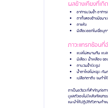
ผลข้างเคียงที่เก
อาการบวมช้ำ อาการเ
ตาทั้งสองข้างมีขนาดไ
ตาแห้ง
มีเลือดออกในเยื่อบุต
ภาวะแทรกซ้อนที่
แผลไม่สมานกัน แผล
มีเลือด น้ำเหลือง 
ตาบวมช้ำผิดรูป
น้ำตาไหลไม่หยุด คั
เปลือกตาตึง จนทำให้
ตาเป็นอวัยวะที่สำคัญต่อการ
ดูแลตัวเองไม่ดีหลังศัลยกร
แนะนำให้ปฏิบัติตัวตามคำแ