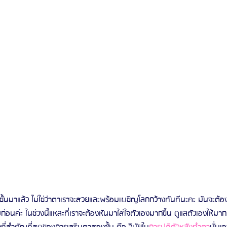
ั้นมาแล้ว ไม่ใช่ว่าตาเราจะสวยและพร้อมเผชิญโลกกว้างทันทีนะคะ มันจะต
่อนค่ะ ในช่วงนี้แหละที่เราจะต้องหันมาใส่ใจตัวเองมากขึ้น ดูแลตัวเองให้ม