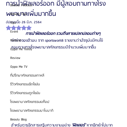
การนำฟิลเลอร์ออก มีผู้สอบถามทางโรง
Beauty Podcast
พยาบาลเพิ่มมากขึ้น
Beauty Tips
อัปเดตเมื่อ
26 มี.ค. 2564
Tips
ได้รับ NaN เต็ม 5 ดาว
Event
การนำฟิลเลอร์ออก รวมถึงสารแปลกปลอมต่างๆ
นักข่าวจองฮีวอน จาก sportsworldi รายงานว่าปัจจุบันมีคนไข้
Medical
สอบถามทางโรงพยาบาลศัลยกรรมมีจำนวนเพิ่มมากขึ้น 
Oppa Me Today
Review
Oppa Me TV
ที่ปรึกษาศัลยกรรมเกาหลี
รีวิวศัลยกรรมฉีดไขมัน
รีวิวศัลยกรรมดูดไขมัน
โรงพยาบาลศัลยกรรมเอท็อป
โรงพยาบาลศัลยกรรมบาโนบากิ
Beauty Blog
สำหรับการฉีดสารเสริมความงามอย่าง 
‘ฟิลเลอร์’
 หากฉีดเข้าไปมาก