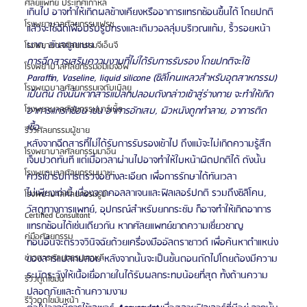
ศัลยแพทย์ ประเทศเกาหลี
เกินไป อาจทำให้เกิดผลข้างเคียงหรืออาการแทรกซ้อนขึ้นได้ โดยปกติ
โรงพยาบาลศัลยกรรมเฟรช
แล้วจะใช้ฉีดเพื่อปรับรูปทรงและเติมวอลลุ่มบริเวณแก้ม, ริ้วรอยหน้า
ผาก, สันจมูกแบน 
โรงพยาบาลศัลยกรรมจีเอ็นจี
การฉีดสารเสริมความงามที่ไม่ได้รับการรับรอง โดยปกติจะใช้ 
โรงพยาบาลศัลยกรรมอิมเมจอัพ
Paraffin, Vaseline, liquid silicone (ซิลิโคนเหลวสำหรับอุตสาหกรรม) 
โรงพยาบาลศัลยกรรมเจดับเบิลยู
เป็นต้น ดังนั้นหากสารแปลกปลอมดังกล่าวเข้าสู่ร่างกาย จะทำให้เกิด
โรงพยาบาลศัลยกรรมมาร์เบิ้ล
อาการแทรกซ้อน เช่น อาการอักเสบ, ผิวหนังถูกทำลาย, อาการติด
เชื้อ 
รีวิวศัลยกรรมผู้ชาย
หลังจากฉีดสารที่ไม่ได้รับการรับรองเข้าไป ถึงแม้จะไม่เกิดความรู้สึก
โรงพยาบาลศัลยกรรมมาอิน
เจ็บปวดทันที แต่เมื่อเวลาผ่านไปอาจทำให้ใบหน้าผิดปกติได้ ดังนั้น
โรงพยาบาลศัลยกรรมนานะ
ควรเข้ารับการตรวจอย่างละเอียด เพื่อการรักษาได้ทันเวลา 
ไม่เพียงเท่านี้ เนื่องจากคอลลาเจนและฟิลเลอร์ปกติ รวมถึงซิลิโคน, 
โรงพยาบาลศัลยกรรมรูบี
วัสดุทางการแพทย์, อุปกรณ์สำหรับยกกระชับ ก็อาจทำให้เกิดอาการ
Certified Consultant
แทรกซ้อนได้เช่นเดียวกัน หากศัลยแพทย์ขาดความเชี่ยวชาญ 
คู่มือศัลยกรรม
ก่อนอื่นจะตรวจวินิจฉัยด้วยเครื่องมืออัลตราซาวด์ เพื่อค้นหาตำแหน่ง
ของสารแปลกปลอม หลังจากนั้นจะเป็นขั้นตอนถัดไปโดยต้องมีความ
ข่าวสารศัลยกรรมเกาหลี
ระมัดระวังให้เนื้อเยื่อภายในได้รับผลกระทบน้อยที่สุด ทั้งด้านความ
รีวิวดูดไขมัน
ปลอดภัยและด้านความงาม 
รีวิวดูดไขมันหน้า