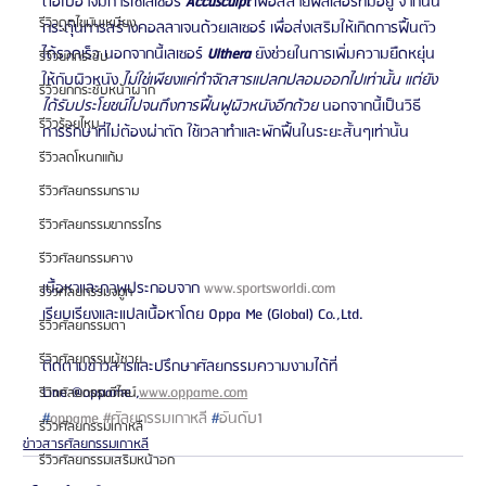
ต่อไปอาจมีการใช้เลเซอร์ 
Accusculpt
 เพื่อสลายฟิลเลอร์ที่มีอยู่ จากนั้น
รีวิวดูดไขมันเหนียง
กระตุ้นการสร้างคอลลาเจนด้วยเลเซอร์ เพื่อส่งเสริมให้เกิดการฟื้นตัว
ได้รวดเร็ว นอกจากนี้เลเซอร์ 
Ulthera
 ยังช่วยในการเพิ่มความยืดหยุ่น
รีวิวยกกระชับ
ให้กับผิวหนัง 
ไม่ใช่เพียงแค่กำจัดสารแปลกปลอมออกไปเท่านั้น แต่ยัง
รีวิวยกกระชับหน้าผาก
ได้รับประโยชน์ไปจนถึงการฟื้นฟูผิวหนังอีกด้วย
 นอกจากนี้เป็นวิธี
รีวิวร้อยไหม
การรักษาที่ไม่ต้องผ่าตัด ใช้เวลาทำและพักฟื้นในระยะสั้นๆเท่านั้น 
รีวิวลดโหนกแก้ม
รีวิวศัลยกรรมกราม
รีวิวศัลยกรรมขากรรไกร
รีวิวศัลยกรรมคาง
เนื้อหาและภาพประกอบจาก 
www.sportsworldi.com
รีวิวศัลยกรรมจมูก
เรียบเรียงและแปลเนื้อหาโดย Oppa Me (Global) Co.,Ltd.
รีวิวศัลยกรรมตา
รีวิวศัลยกรรมผู้ชาย
ติดตามข่าวสารและปรึกษาศัลยกรรมความงามได้ที่
Line @oppame ,
www.oppame.com
รีวิวศัลยกรรมวีไลน์
#
oppame
#ศัลยกรรมเกาหลี
#
อันดับ1
รีวิวศัลยกรรมเกาหลี
ข่าวสารศัลยกรรมเกาหลี
รีวิวศัลยกรรมเสริมหน้าอก