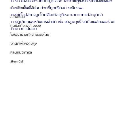
การนำเนื้อเยื่อส่วนที่มีปัญหาออก และสาเหตุของการเกิดผังพังผืด
การยืดเนื้อเยื่ออ่อนส่วนที่ถูกกรีดอย่างเพียงพอ
ศัลยกรรมชะลอวัย
การแก้ไขปลายจมูกโดยเลือกวัสดุที่เหมาะสมตามแต่ละบุคคล
สเต็มเซลล์
การดูแลตนเองหลังการผ่าตัด เช่น งดสูบบุหรี่ งดดื่มแอลกอฮอร์ งด
ศูนย์สเต็มเซลล์ บงบง
การนวด เป็นต้น
โรงพยาบาลศัลยกรรมเอโตน
ผ่าตัดเพิ่มความสูง
คลินิกผิวเกาหลี
Stem Cell