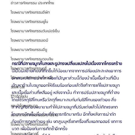
ข่าวสารศัลยกรรม ประเทศไทย
โรงพยาบาลศัลยกรรมอีพิก
โรงพยาบาลศัลยกรรมยูโน
โรงพยาบาลศัลยกรรมวันเปอร์เซ็น
โรงพยาบาลศัลยกรรมเอบี
โรงพยาบาลศัลยกรรมอียู
โรงพยาบาลศัลยกรรมวอนจิน
กรณีที่ปลายจมูกสั้นลงและรูปทรงเปลี่ยนแปลงไปเนื่องจากโครงสร้าง
โรงพยาบาลศัลยกรรมอูรี
นี่เป็นผลข้างเคียงที่เกิดขึ้นได้น้อยมากจากการปล่อยปละละเลยอาการ
โรงพยาบาลศัลยกรรมไพรเวท
อักเสบหลังการผ่าตัด เพื่อแก้ปัญหาส่วนนี้ต้องนำเนื้อเยื้อส่วนที่เป็น
ปัญหาด้านในจมูกออกให้เรียบร้อยก่อนแล้วจึงทำการแก้ไขปลายจมูก
Stem Cell
และเนื้อเยื่อส่วนที่เหลืออยู่ หลังจากนั้น ทำการปรับปลายจมูกที่ต่ำลง
รีวิวฉีดไขมัน
โดยใช้วัสดุซิลิโคนหรือวัสดุที่เหมาะสมกับกับซิลิโคนของตัวเอง สิ่ง
แนะนำโรงพยาบาล
สำคัญคือต้องพยายามทำให้ปลายจมูกที่ปรับแต่งแล้วไม่เกิดแรงกด
โดยการยืดเนื้อเยื่อส่วนที่ทำการกรีดมาเสริม อีกทั้งหลังการผ่าตัด
แนะนำการทำศัลยกรรมความงาม
ต้องมีการดูแลตัวเอง เช่น งดสูบบุหรี่งดเครื่องดื่มแอลกอฮอร์ งดการ
โรงพยาบาลศัลยกรรมดีเซ่
นวด เพื่อป้องกันการเกิดซ้ำอีกครั้ง
โรงพยาบาลจิวเวลรี่