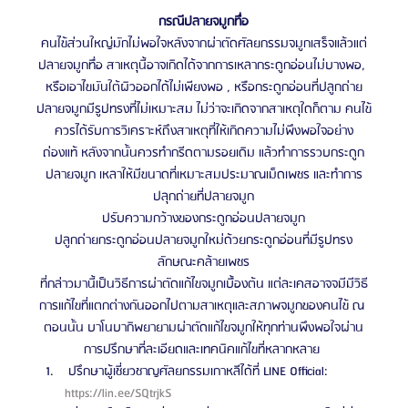
กรณีปลายจมูกทื่อ
คนไข้ส่วนใหญ่มักไม่พอใจหลังจากผ่าตัดศัลยกรรมจมูกเสร็จแล้วแต่
ปลายจมูกทื่อ สาเหตุนี้อาจเกิดได้จากการเหลากระดูกอ่อนไม่บางพอ, 
หรือเอาไขมันใต้ผิวออกได้ไม่เพียงพอ , หรือกระดูกอ่อนที่ปลูกถ่าย
ปลายจมูกมีรูปทรงที่ไม่เหมาะสม ไม่ว่าจะเกิดจากสาเหตุใดก็ตาม คนไข้
ควรได้รับการวิเคราะห์ถึงสาเหตุที่ให้เกิดความไม่พึงพอใจอย่าง
ถ่องแท้ หลังจากนั้นควรทำกรีดตามรอยเดิม แล้วทำการรวบกระดูก
ปลายจมูก เหลาให้มีขนาดที่เหมาะสมประมาณเม็ดเพชร และทำการ
ปลุกถ่ายที่ปลายจมูก
ปรับความกว้างของกระดูกอ่อนปลายจมูก
ปลูกถ่ายกระดูกอ่อนปลายจมูกใหม่ด้วยกระดูกอ่อนที่มีรูปทรง
ลักษณะคล้ายเพชร
ที่กล่าวมานี้เป็นวิธีการผ่าตัดแก้ไขจมูกเบื้องต้น แต่ละเคสอาจจมีมีวิธี
การแก้ไขที่แตกต่างกันออกไปตามสาเหตุและสภาพจมูกของคนไข้ ณ 
ตอนนั้น บาโนบากิพยายามผ่าตัดแก้ไขจมูกให้ทุกท่านพึงพอใจผ่าน
การปรึกษาที่ละเอียดและเทคนิคแก้ไขที่หลากหลาย 
 ปรึกษาผู้เชี่ยวชาญศัลยกรรมเกาหลีได้ที่ LINE Official: 
https://lin.ee/SQtrjkS 