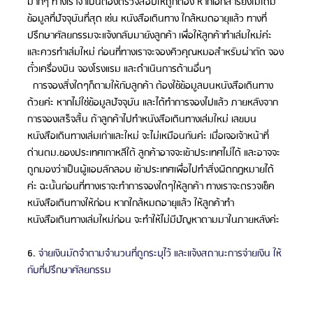
มากๆ ทางเราจำเป็นต้องตรวจสอบให้ถูกต้อง หากเอกสารยังไม่ได้มี
ข้อมูลที่ปัจจุบันที่สุด เช่น หนังสือเดินทาง ใกล้หมดอายุแล้ว ทางที่
ปรึกษาศัลยกรรมจะแจ้งกลับมายังลูกค้า เพื่อให้ลูกค้าทำเล่มใหม่ค่ะ 
และควรทำเล่มใหม่ ก่อนที่ทางเราจะจองคิวคุณหมอสำหรับผ่าตัด จอง
ตั๋วเครื่องบิน จองโรงแรม และดำเนินการด้านอื่นๆ
  การจองสิ่งใดๆก็ตามให้กับลูกค้า ต้องใช้ข้อมูลบนหนังสือเดินทาง
ด้วยค่ะ หากไม่ใช่ข้อมูลปัจจุบัน และได้ทำการจองไปแล้ว ภายหลังจาก
การจองเสร็จสิ้น ถ้าลูกค้าไปทำหนังสือเดินทางเล่มใหม่ เลขบน
หนังสือเดินทางเล่มเก่าและใหม่ จะไม่เหมือนกันค่ะ เมื่อเจอเจ้าหน้าที่
ด่านตม.ของประเทศเกาหลีใต้ ลูกค้าอาจจะเข้าประเทศไม่ได้ และอาจจะ
ถูกมองว่าเป็นผู้แอบลักลอบ เข้าประเทศเพื่อไปทำสิ่งผิดกฎหมายได้
ค่ะ ฉะนั้นก่อนที่ทางเราจะทำการจองใดๆให้ลูกค้า ทางเราจะตรวจเช็ค
หนังสือเดินทางให้ก่อน หากใกล้หมดอายุแล้ว ให้ลูกค้าทำ
หนังสือเดินทางเล่มใหม่ก่อน จะทำให้ไม่มีปัญหาตามมาในภายหลังค่ะ
6. 
จ่ายเงินมัดจำตามจำนวนที่ถูกระบุไว้ และแจ้งสถานะการจ่ายเงิน ให้
กับที่ปรึกษาศัลยกรรม