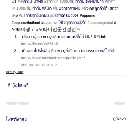
ฟรี 
#ให
้คำแนะนำฟรี 
#ราคาและโปรโมช
ั่นเท่ากับโรงพยาบาล 
#ราคา
และโปรโมช
ั่นเท่ากับคลินิก 
#ไม
่บวกราคาเพิ่ม 
#ส
่งเคสลูกค้าได้40กว่า
แห่ง 
#บร
ิการทุกขั้นตอน 
#บร
ิการครบวงจร 
#oppame
#oppamethailand
#oppame_
ใส่ใจทุกความรู้สึก 
#oppameglobal
 #
오빠미광고 
#오빠미전문컨설턴트
 ปรึกษาผู้เชี่ยวชาญศัลยกรรมเกาหลีได้ที่ LINE Official: 
https://lin.ee/kkZ6LuQ 
 เยี่ยมชมโปรไฟล์ผู้เชี่ยวชาญที่ปรึกษาศัลยกรรมเกาหลีได้ที่นี่: 
https://www.facebook.com/profile.php?
id=100082212911512 
Beauty Tips
โพสต์ล่าสุด
ดูทั้งหมด