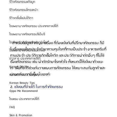
รีวิวศัลยกรรมแก้จมูก
รีวิวศัลยกรรมโครงหน้า
รีวิวเกลี่ยไขมันใต้ตา
โรงพยาบาลศัลยกรรม ประเทศเกาหลีใต้
โรงพยาบาลศัลยกรรมจีเอ็นจี
โรงพยาบาลศัลยกรรมมาร์เบิ้ล
  สำหรับข้อมูลสำคัญบางเรื่อง ที่ต้องแจ้งกับที่ปรึกษาศัลยกรรม ก็มี
ในเรื่องของโรคประจำตัวยาควบคุมโรคที่ทานเป็นประจำ อาหารเสริมที่
โรงพยาบาลศัลยกรรมเกาหลี
ทานประจำ ประวัติการติดเชื้อโควิด และประวัติการผ่าตัดอื่นๆ ที่ไม่ใช่
ข่าวสาร ประเทศเกาหลีใต้
เรื่องศัลยกรรม เช่น ผ่าตัดรักษาโรคหัวใจ ทั้งหมดนี้ให้แจ้งมาด้วยนะ
Korean Doctor
คะ เพื่อที่จะได้ช่วยกันวางแผนการศัลยกรรม ให้เหมาะสมกับลูกค้าและ
ปลอดภัยมากยิ่งขึ้นนั่นเองค่ะ
Korean Plastic Surgery
Korean Beauty Tips
2. 
แจ้งงบที่จ่ายได้ ในการทำศัลยกรรม
Oppa Me Recommend
โรงแรม ประเทศเกาหลีใต้
FAQ
Skin & Promotion