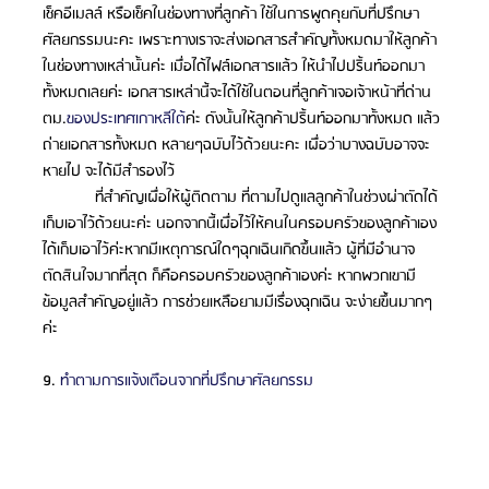
เช็คอีเมลล์ หรือเช็คในช่องทางที่ลูกค้า ใช้ในการพูดคุยกับที่ปรึกษา
ศัลยกรรมนะคะ เพราะทางเราจะส่งเอกสารสำคัญทั้งหมดมาให้ลูกค้า 
ในช่องทางเหล่านั้นค่ะ เมื่อได้ไฟล์เอกสารแล้ว ให้นำไปปริ้นท์ออกมา
ทั้งหมดเลยค่ะ เอกสารเหล่านี้จะได้ใช้ในตอนที่ลูกค้าเจอเจ้าหน้าที่ด่าน
ตม.
ของประเทศเกาหลีใต้
ค่ะ ดังนั้นให้ลูกค้าปริ้นท์ออกมาทั้งหมด แล้ว
ถ่ายเอกสารทั้งหมด หลายๆฉบับไว้ด้วยนะคะ เผื่อว่าบางฉบับอาจจะ
หายไป จะได้มีสำรองไว้ 
            ที่สำคัญเผื่อให้ผู้ติดตาม ที่ตามไปดูแลลูกค้าในช่วงผ่าตัดได้
เก็บเอาไว้ด้วยนะค่ะ นอกจากนี้เผื่อไว้ให้คนในครอบครัวของลูกค้าเอง 
ได้เก็บเอาไว้ค่ะหากมีเหตุการณ์ใดๆฉุกเฉินเกิดขึ้นแล้ว ผู้ที่มีอำนาจ
ตัดสินใจมากที่สุด ก็คือครอบครัวของลูกค้าเองค่ะ หากพวกเขามี
ข้อมูลสำคัญอยู่แล้ว การช่วยเหลือยามมีเรื่องฉุกเฉิน จะง่ายขึ้นมากๆ
ค่ะ
9. 
ทำตามการแจ้งเตือนจากที่ปรึกษาศัลยกรรม