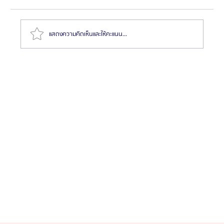
แสดงความคิดเห็นและให้คะแนน...
HemaPure โปรแกรมฟอกเลือดเกาหลี ฟื้นฟูเซลล์และ
สุขภาพลึก