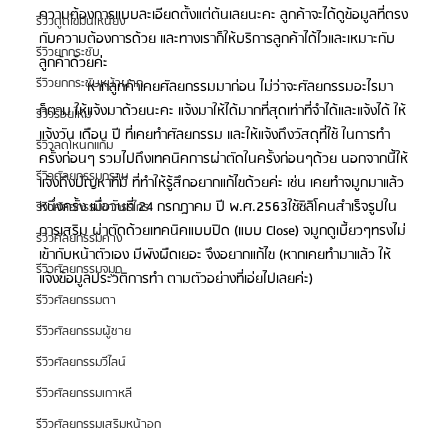
ความต้องการแบบละเอียดตั้งแต่ต้นเลยนะคะ ลูกค้าจะได้ดูข้อมูลที่ตรง
รีวิวดูดไขมันเหนียง
กับความต้องการด้วย และทางเราก็ให้บริการลูกค้าได้ไวและเหมาะกับ
รีวิวยกกระชับ
ลูกค้าด้วยค่ะ
รีวิวยกกระชับหน้าผาก
            หากลูกค้าเคยศัลยกรรมมาก่อน ไม่ว่าจะศัลยกรรมอะไรมา
ก็ตาม ให้แจ้งมาด้วยนะคะ แจ้งมาให้ได้มากที่สุดเท่าที่จำได้และแจ้งได้ ให้
รีวิวร้อยไหม
แจ้งวัน เดือน ปี ที่เคยทำศัลยกรรม และให้แจ้งถึงวัสดุที่ใช้ ในการทำ
รีวิวลดโหนกแก้ม
ครั้งก่อนๆ รวมไปถึงเทคนิคการผ่าตัดในครั้งก่อนๆด้วย นอกจากนี้ให้
รีวิวศัลยกรรมกราม
แจ้งถึงปัญหาที่มี ที่ทำให้รู้สึกอยากแก้ไขด้วยค่ะ เช่น เคยทำจมูกมาแล้ว
หนึ่งครั้ง เมื่อวันที่ 24 กรกฎาคม ปี พ.ศ.2563ใช้ซิลิโคนสำเร็จรูปใน
รีวิวศัลยกรรมขากรรไกร
การเสริม ผ่าตัดด้วยเทคนิคแบบปิด (แบบ Close) จมูกดูเบี้ยวๆทรงไม่
รีวิวศัลยกรรมคาง
เข้ากับหน้าตัวเอง มีพังผืดเยอะ จึงอยากแก้ไข (หากเคยทำมาแล้ว ให้
รีวิวศัลยกรรมจมูก
แจ้งข้อมูลประวัติการทำ ตามตัวอย่างที่เอ่ยไปเลยค่ะ)
รีวิวศัลยกรรมตา
รีวิวศัลยกรรมผู้ชาย
รีวิวศัลยกรรมวีไลน์
รีวิวศัลยกรรมเกาหลี
รีวิวศัลยกรรมเสริมหน้าอก