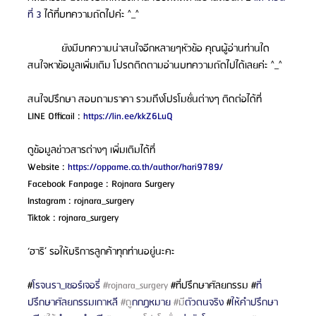
ที่ 3 
ได้ที่บทความถัดไปค่ะ ^_^
            ยังมีบทความน่าสนใจอีกหลายๆหัวข้อ คุณผู้อ่านท่านใด
สนใจหาข้อมูลเพิ่มเติม โปรดติดตามอ่านบทความถัดไปได้เลยค่ะ ^_^ 
สนใจปรึกษา สอบถามราคา รวมถึงโปรโมชั่นต่างๆ ติดต่อได้ที่
LINE Officail : 
https://lin.ee/kkZ6LuQ
ดูข้อมูลข่าวสารต่างๆ เพิ่มเติมได้ที่
Website : 
https://oppame.co.th/author/hari9789/
Facebook Fanpage : Rojnara Surgery
Instagram : rojnara_surgery
Tiktok : rojnara_surgery
‘ฮาริ’ รอให้บริการลูกค้าทุกท่านอยู่นะคะ
#
โรจนรา_เซอร์เจอรี่ 
#rojnara_surgery
#ท
ี่ปรึกษาศัลยกรรม #
ที่
ปรึกษาศัลยกรรมเกาหลี 
#ถ
ูกกฎหมาย 
#ม
ีตัวตนจริง 
#
ให้คำปรึกษา