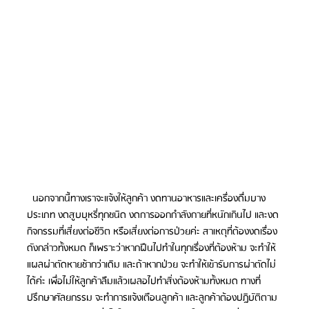
  นอกจากนี้ทางเราจะแจ้งให้ลูกค้า งดทานอาหารและเครื่องดื่มบาง
ประเภท งดสูบบุหรี่ทุกชนิด งดการออกกำลังกายที่หนักเกินไป และงด
กิจกรรมที่เสี่ยงต่อชีวิต หรือเสี่ยงต่อการป่วยค่ะ สาเหตุที่ต้องงดเรื่อง
ดังกล่าวทั้งหมด ก็เพราะว่าหากฝืนไปทำในทุกเรื่องที่ต้องห้าม จะทำให้
แผลผ่าตัดหายช้ากว่าเดิม และถ้าหากป่วย จะทำให้เข้ารับการผ่าตัดไม่
ได้ค่ะ เพื่อไม่ให้ลูกค้าลืมแล้วเผลอไปทำสิ่งต้องห้ามทั้งหมด ทางที่
ปรึกษาศัลยกรรม จะทำการแจ้งเตือนลูกค้า และลูกค้าต้องปฎิบัติตาม