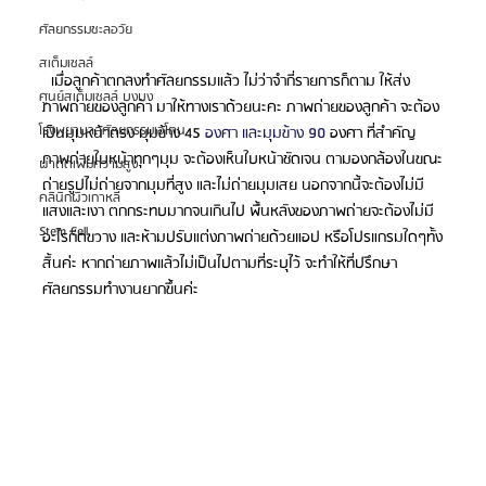
ศัลยกรรมชะลอวัย
สเต็มเซลล์
  เมื่อลูกค้าตกลงทำศัลยกรรมแล้ว ไม่ว่าจำกี่รายการก็ตาม ให้ส่ง
ศูนย์สเต็มเซลล์ บงบง
ภาพถ่ายของลูกค้า มาให้ทางเราด้วยนะคะ ภาพถ่ายของลูกค้า จะต้อง
โรงพยาบาลศัลยกรรมเอโตน
เป็นมุมหน้าตรง มุมข้าง 45 
องศา และมุมข้าง 90 
องศา ที่สำคัญ
ภาพถ่ายใบหน้าทุกๆมุม จะต้องเห็นใบหน้าชัดเจน ตามองกล้องในขณะ
ผ่าตัดเพิ่มความสูง
ถ่ายรูปไม่ถ่ายจากมุมที่สูง และไม่ถ่ายมุมเสย นอกจากนี้จะต้องไม่มี
คลินิกผิวเกาหลี
แสงและเงา ตกกระทบมากจนเกินไป พื้นหลังของภาพถ่ายจะต้องไม่มี
Stem Cell
อะไรกีดขวาง และห้ามปรับแต่งภาพถ่ายด้วยแอป หรือโปรแกรมใดๆทั้ง
สิ้นค่ะ หากถ่ายภาพแล้วไม่เป็นไปตามที่ระบุไว้ จะทำให้ที่ปรึกษา
ศัลยกรรมทำงานยากขึ้นค่ะ