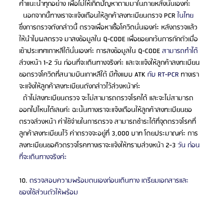
คำแนะนำทุกอย่าง เพื่อไม่ให้เกิดปัญหาตามมาในภายหลังนั่นเองค่ะ
  นอกจากนี้ทางเราจะแจ้งเตือนให้ลูกค้าลงทะเบียนตรวจ PCR 
ในไทย
ซึ่งการตรวจดังกล่าวนี้ ตรวจเพื่อหาเชื้อโควิดนั่นเองค่ะ หลังตรวจแล้ว
ให้นำใบผลตรวจ มาลงข้อมูลใน Q-CODE เพื่อขอยกเว้นการกักตัวเมื่อ
เข้าประเทศเกาหลีใต้นั่นเองค่ะ การลงข้อมูลใน Q-CODE 
สามารถทำได้
ล่วงหน้า 1-2 วัน ก่อนที่จะเดินทางจริงค่ะ และจะแจ้งให้ลูกค้าลงทะเบียน
ขอตรวจโควิดที่สนามบินเกาหลีใต้ มีทั้งแบบ ATK 
กับ RT-PCR 
ทางเรา
จะแจ้งให้ลูกค้าลงทะเบียนดังกล่าวไว้ล่วงหน้าค่ะ
  ถ้าไม่ลงทะเบียนตรวจ จะไม่สามารถตรวจโรคได้ และจะไม่สามารถ
ออกไปไหนได้เลยค่ะ ฉะนั้นทางเราจะแจ้งเตือนให้ลูกค้าลงทะเบียนขอ
ตรวจล่วงหน้า ค่าใช้จ่ายในการตรวจ สามารถชำระได้ที่จุดตรวจโรคที่
ลูกค้าลงทะเบียนไว้ ค่าตรวจจะอยู่ที่ 3,000 บาท โดยประมาณค่ะ การ
ลงทะเบียนขอคิวตรวจโรคทางเราจะแจ้งให้ทราบล่วงหน้า 2-3 
วัน ก่อน
ที่จะเดินทางจริงค่ะ
10. 
ตรวจสอบความพร้อมตนเองก่อนเดินทาง เตรียมเอกสารและ
ของใช้ส่วนตัวให้พร้อม