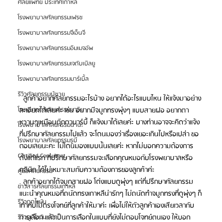
ศัลยแพทย์ ประเทศเกาหลี
โรงพยาบาลศัลยกรรมเฟรช
โรงพยาบาลศัลยกรรมจีเอ็นจี
โรงพยาบาลศัลยกรรมอิมเมจอัพ
โรงพยาบาลศัลยกรรมเจดับเบิลยู
โรงพยาบาลศัลยกรรมมาร์เบิ้ล
รีวิวศัลยกรรมผู้ชาย
  ลูกค้าอยากศัลยกรรมอะไรบ้าง อยากได้อะไรแบบไหน ให้แจ้งมาอย่าง
โรงพยาบาลศัลยกรรมมาอิน
ละเอียดได้เลยค่ะ เช่น อยากมีจมูกทรงพุ่งๆ แบบสายฝอ อยากตา
หวานๆเหมือนตุ๊กตาบาร์บี้ ก็แจ้งมาได้เลยค่ะ บางท่านอาจจะคิดว่าแจ้ง
โรงพยาบาลศัลยกรรมนานะ
ที่ปรึกษาศัลยกรรมไปแล้ว จะโดนมองว่าเรื่องเยอะเกินไปหรือเปล่า ขอ
โรงพยาบาลศัลยกรรมรูบี
ตอบเลยนะคะ ไม่โดนมองแบบนั้นเลยค่ะ หากไม่บอกความต้องการ
Certified Consultant
ตั้งแต่แรก ที่ปรึกษาศัลยกรรมจะเลือกคุณหมอกับโรงพยาบาลหรือ
คลินิก ได้ไม่เหมาะสมกับความต้องการของลูกค้าค่ะ
คู่มือศัลยกรรม
  ลูกค้าอยากได้จมูกสายฝอ โด่งแบบดูพุ่งๆ แต่ที่ปรึกษาศัลยกรรม 
ข่าวสารศัลยกรรมเกาหลี
แนะนำคุณหมอที่ถนัดทรงเกาหลีน่ารักๆ ไม่ถนัดทำจมูกทรงที่ดูพุ่งๆ ก็
รีวิวดูดไขมัน
เท่ากับไม่ตรงโจทย์ที่ลูกค้าให้มาค่ะ เพื่อไม่ให้ตัวลูกค้าเองเสียเวลากับ
การเลือก แล้วเป็นการเลือกในแบบที่ยังไม่ตอบโจทย์ตนเอง ให้บอก
รีวิวดูดไขมันหน้า