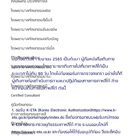
ศัลยแพทย์ ประเทศเกาหลี
โรงพยาบาลศัลยกรรมเฟรช
โรงพยาบาลศัลยกรรมจีเอ็นจี
โรงพยาบาลศัลยกรรมอิมเมจอัพ
โรงพยาบาลศัลยกรรมเจดับเบิลยู
โรงพยาบาลศัลยกรรมมาร์เบิ้ล
รีวิวศัลยกรรมผู้ชาย
นับตั้งแต่วันที่ 1 เมษายน 2565 เป็นต้นมา ผู้ถือหนังสือเดินทาง
บุคคลธรรมดาของไทยสามารถเดินทางไปเที่ยวเกาหลีใต้เป็น
โรงพยาบาลศัลยกรรมมาอิน
ระยะเวลาไม่เกิน 90 วัน โดยไม่ต้องขอรับการตรวจลงตรา อย่างไรก็ดี 
โรงพยาบาลศัลยกรรมนานะ
ผู้เดินทางต้องดำเนินการตามแนวปฏิบัติของทางการเกาหลีใต้ ล่วง
โรงพยาบาลศัลยกรรมรูบี
หน้าก่อนเดินทางไปเกาหลีใต้ ดังนี้
Certified Consultant
คู่มือศัลยกรรม
1. ขอรับ K-ETA (Korea Electronic Authorization)https://www.k-
ข่าวสารศัลยกรรมเกาหลี
eta.go.kr/portal/apply/index.do ซึ่งต้องกรอกแบบฟอร์มสมัครขอ 
รีวิวดูดไขมัน
K-ETA ของกระทรวงยุติธรรมเกาหลีใต้ ทาง ระบบออนไลน์ที่ 
https://www.k-eta.co.kr และต้องรอให้ได้รับอนุมัติก่อน จึงจะเช็คอิน
รีวิวดูดไขมันหน้า