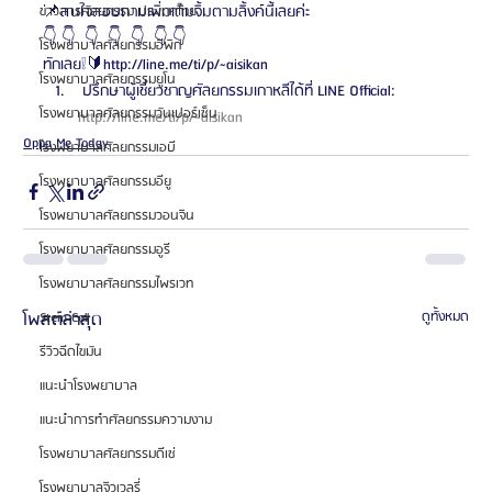
📌สนใจสอบถามเพิ่มเติมจิ้มตามลิ้งค์นี้เลยค่ะ
ข่าวสารศัลยกรรม ประเทศไทย
👇 👇  👇  👇  👇  👇 👇
โรงพยาบาลศัลยกรรมอีพิก
ทักเลย❕🔰http://line.me/ti/p/~aisikan 
โรงพยาบาลศัลยกรรมยูโน
 ปรึกษาผู้เชี่ยวชาญศัลยกรรมเกาหลีได้ที่ LINE Official: 
โรงพยาบาลศัลยกรรมวันเปอร์เซ็น
http://line.me/ti/p/~aisikan 
Oppa Me Today
โรงพยาบาลศัลยกรรมเอบี
โรงพยาบาลศัลยกรรมอียู
โรงพยาบาลศัลยกรรมวอนจิน
โรงพยาบาลศัลยกรรมอูรี
โรงพยาบาลศัลยกรรมไพรเวท
โพสต์ล่าสุด
ดูทั้งหมด
Stem Cell
รีวิวฉีดไขมัน
แนะนำโรงพยาบาล
แนะนำการทำศัลยกรรมความงาม
โรงพยาบาลศัลยกรรมดีเซ่
โรงพยาบาลจิวเวลรี่