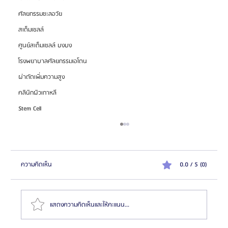
ศัลยกรรมชะลอวัย
สเต็มเซลล์
ศูนย์สเต็มเซลล์ บงบง
โรงพยาบาลศัลยกรรมเอโตน
ผ่าตัดเพิ่มความสูง
คลินิกผิวเกาหลี
Stem Cell
ความคิดเห็น
0.0 / 5 (0)
แสดงความคิดเห็นและให้คะแนน...