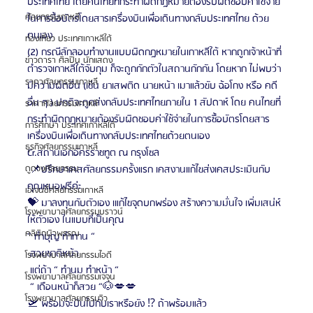
ประเทศไทย โดยคนไทยที่กระทำผิดกฎหมายต้องรับผิดชอบค่าใช้จ่าย
ศัลยกรรมเกาหลี
ในการซื้อบัตรโดยสารเครื่องบินเพื่อเดินทางกลับประเทศไทย ด้วย
ตนเอง
ท่องเที่ยว ประเทศเกาหลีใต้
(2) กรณีลักลอบทำงานแบบผิดกฎหมายในเกาหลีใต้ หากถูกเจ้าหน้าที่
ข่าวดารา ศิลปิน นักแสดง
ตำรวจเกาหลีใต้จับกุม ก็จะถูกกักตัวในสถานกักกัน โดยหาก ไม่พบว่า
ราคาศัลยกรรมเกาหลี
มีความผิดอื่น (เช่น ยาเสพติด นายหน้า เมาแล้วขับ ฉ้อโกง หรือ คดี
อื่น ๆ ) ปกติจะถูกส่งกลับประเทศไทยภายใน 1 สัปดาห์ โดย คนไทยที่
ราคาศัลยกรรมเกาหลี
กระทำผิดกฎหมายต้องรับผิดชอบค่าใช้จ่ายในการซื้อบัตรโดยสาร
การศึกษา ประเทศเกาหลีใต้
เครื่องบินเพื่อเดินทางกลับประเทศไทยด้วยตนเอง
ธุรกิจศัลยกรรมเกาหลี
Cr.สถานเอกอัครราชทูต ณ กรุงโซล 
 📌ปรึกษาเคสศัลยกรรมครั้งแรก เคสงานแก้ไขส่งเคสประเมินกับ
ดูดวงศัลยกรรม
คุณหมอฟรีค่ะ
เอเจนซี่ศัลยกรรมเกาหลี
💝 มาลงทุนกับตัวเอง เแก้ไขจุดบกพร่อง สร้างความมั่นใจ เพิ่มเสน่ห์
โรงพยาบาลศัลยกรรมบราวน์
ให้ตัวเอง ในแบบที่เป็นคุณ
คลินิกผิวพรรณ
“ ทำบุญ ทำทาน “
 สวยชาติหน้า
โรงพยาบาลศัลยกรรมไอดี
 แต่ถ้า “ ทำนม ทำหน้า “
โรงพยาบาลศัลยกรรมเจจุน
 “ เดือนหน้าก็สวย “🐶💋💋
โรงพยาบาลศัลยกรรมวิว
🛫 พร้อมจะบินไปกับเราหรือยัง ⁉️ ถ้าพร้อมแล้ว