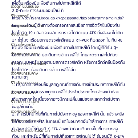
เพื่อขึ้นเครื่องบินเพื่อเดินทางไปเกาหลีใต้ได้
รีวิวดูดไขมันเหนียง
2.Q-Code ทางระบบออนไลน์ ที่ 
รีวิวยกกระชับ
https://cov19ent.kdca.go.kr/cpassportal/biz/beffatstmnt/main.do?
lang=en โดยผู้เดินทางต้องกรอกรายละเอียดการฉีดวัคซีนป้องกัน 
รีวิวยกกระชับหน้าผาก
โรคโควิด-19 ตลอดจนผลการตรวจ โควิดแบบ ATK ที่ผลออกไม่เกิน 
รีวิวร้อยไหม
24 ชั่วโมง หรือผลการตรวจโควิคแบบ RT-PCR ที่ผลออก ไม่เกิน 48 
รีวิวลดโหนกแก้ม
ชั่วโมง ก่อนขึ้นเครื่องบินเพื่อเดินทางไปเกาหลีใต้ โดยผู้ที่ได้รับ Q-
รีวิวศัลยกรรมกราม
Code แล้ว จะสามารถเดินทางเข้าเกาหลีใต้ โดยสะดวก และไม่ต้อง
กรอกแบบฟอร์มรายงานผลการตรวจโควิด หรือการฉีดวัคซีนป้องกัน
รีวิวศัลยกรรมขากรรไกร
โรคโควิดๆ ก่อนเดินทางเข้าเกาหลีใต้อีก
รีวิวศัลยกรรมคาง
หมายเหตุ
รีวิวศัลยกรรมจมูก
1. กรุณาตรวจสอบข้อมูลกฎเกณฑ์การเดินทางเข้าประเทศเกาหลีใต้กับ
ทางสถานเอกอัครราชทูตเกาหลีใต้ประจำประเทศไทย ล่วงหน้าก่อน
รีวิวศัลยกรรมตา
เดินทางทุกครั้ง เนื่องจากอาจมีการเปลี่ยนแปลงและแตกต่างไปจาก
รีวิวศัลยกรรมผู้ชาย
ข้อมูลข้างต้น
รีวิวศัลยกรรมวีไลน์
2. สำหรับคนไทยที่เดินทางไปยังเกาะเชจู ของเกาหลีใต้ นั้น แม้ว่าจะยัง
ไม่ต้องขอรับ K-ETA ในตอนนี้ แต่ในอนาคตอันใกล้ทางการ เกาหลีใต้
รีวิวศัลยกรรมเกาหลี
กำลังจะปรับให้ต้องมี K-ETA ล่วงหน้าก่อนเดินทางไปเที่ยวเกาะเชจู
รีวิวศัลยกรรมเสริมหน้าอก
ด้วย และสำหรับผู้ที่เดินทางไปเที่ยวเกาะเชจูโดยไม่ได้ รับอนุมัติ K-ETA 