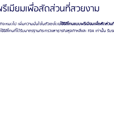
รีเมียมเพื่อสัดส่วนที่สวยงาม
ัลยกรรมจีเอ็นจี
โรงพยาบาลศัลยกรรมอิมเมจอัพ
โรงพยาบาลศัลยกรรมเจดับเบ
กจะหมดไป เพิ่มความมั่นใจในตัวเองโดย
ใช้ซิลิโคนแบบพรีเมียมเพื่อสัดส่วน
้ซิลิโคนที่ได้รับมาตรฐานกระทรวงสาธารณสุขเกาหลีและ FDA เท่านั้น รั
รรมมาอิน
โรงพยาบาลศัลยกรรมนานะ
โรงพยาบาลศัลยกรรมรูบี
Certif
รีวิวดูดไขมันหน้า
รีวิวดูดไขมันเหนียง