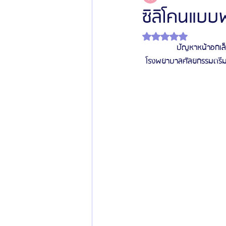
ซิลิโคนแบบพ
ได้รับ NaN เต็ม 5 ดาว
โรงพยาบาลศัลยกรรมเฟรช
โรงพยาบาลศ
ปัญหาหน้าอกเล็
โรงพยาบาลศัลยกรรมดรีมใช
รีวิวศัลยกรรมผู้ชาย
โรงพยาบาลศัลยก
ข่าวสารศัลยกรรมเกาหลี
รีวิวดูดไขมัน