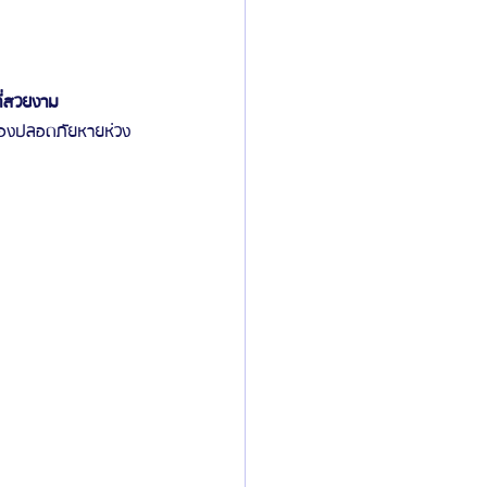
ิลยู
โรงพยาบาลศัลยกรรมมาร์เบิ้ล
ที่สวยงาม 
บรองปลอดภัยหายห่วง
ied Consultant
คู่มือศัลยกรรม