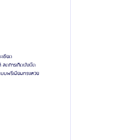
ะเอียด
ติ ลดการเกิดผังผืด
โคนแบบพรีเมียมทรงสวย