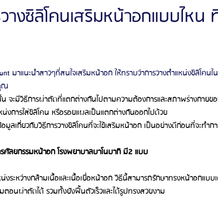
วางซิลิโคนเสริมหน้าอกแบบไหน ที
ัลยกรรมจีเอ็นจี
โรงพยาบาลศัลยกรรมอิมเมจอัพ
โรงพยาบาลศัลยกรรมเจดับเบ
tant มาแนะนำสาวๆที่สนใจเสริมหน้าอก ให้ทราบว่าการวางตำแหน่งซิลิโคน
รรมมาอิน
โรงพยาบาลศัลยกรรมนานะ
โรงพยาบาลศัลยกรรมรูบี
Certif
ุณ  
้น จะมีวิธีการผ่าตัดที่แตกต่างกันไปตามความต้องการและสภาพร่างกายของค
แหน่งการใส่ซิลิโคน หรือรอยแผลเป็นแตกต่างกันออกไปด้วย
รีวิวดูดไขมันหน้า
รีวิวดูดไขมันเหนียง
ข้อมูลเกี่ยวกับวิธีการวางซิลิโคนที่จะใช้เสริมหน้าอก
เป็นอย่างดีก่อนที่จะทำกา
การศัลยกรรมหน้าอก โรงพยาบาลบาโนบากิ มี2 แบบ
่งระหว่างกล้ามเนื้อและเนื้อเยื่อหน้าอก วิธีนี้สามารถรักษาทรงหน้าอกแบบเ
ตอนผ่าตัดได้ รวมทั้งยังฟื้นตัวเร็วและได้รูปทรงสวยงาม