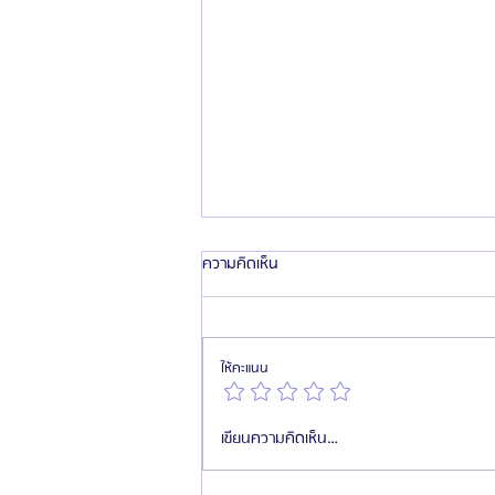
ความคิดเห็น
ให้คะแนน
ทานอาหารเสริมเยอะ ต้องทำ
เขียนความคิดเห็น…
HemaPure ทุกปีจริงไหม? สิ่งที่คนรัก
สุขภาพควรรู้ พร้อมเที่ยวพักผ่อนที่ปู