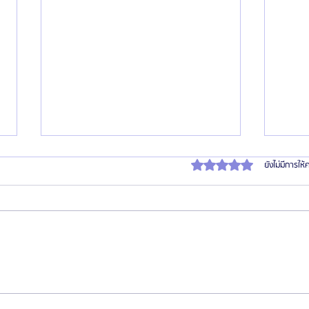
ได้รับ 0 เต็ม 5 ดาว
ยังไม่มีการให
15 เหตุผลที่หลายคนเลือกทำโปรแกรม
รีวิว
HemaPure เป็นส่วนหนึ่งของการดูแล
เลือดย
สุขภาพประจำปี
ช่วยเรื