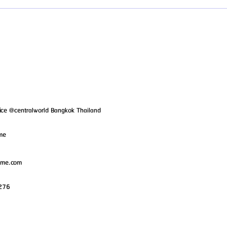
ice @centralworld Bangkok Thailand
ame
ame.com
276