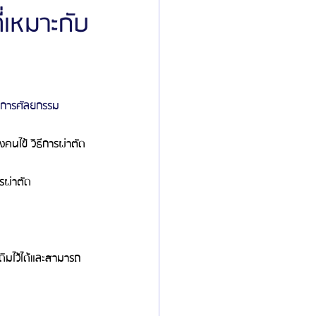
่เหมาะกับ
ิลยู
โรงพยาบาลศัลยกรรมมาร์เบิ้ล
ในการศัลยกรรม
ied Consultant
คู่มือศัลยกรรม
นไข้ วิธีการผ่าตัด
รผ่าตัด
ดิมไว้ได้และสามารถ