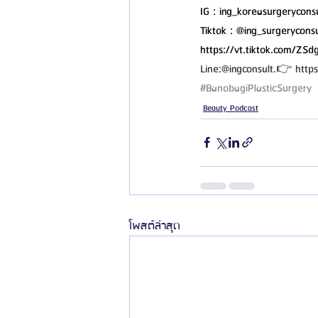
IG : ing_koreasurgerycons
Tiktok : @ing_surgerycons
https://vt.tiktok.com/ZS
Line:@ingconsult.👉 https:
#BanobagiPlasticSurgery
Beauty Podcast
โพสต์ล่าสุด