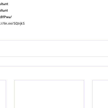
ultant
ultant
dg8fPwa/
//lin.ee/SQtrjkS