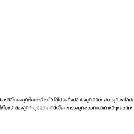
ลปของซิลิโคนจมูกตั้งแต่หว่างคิ้ว ไล่ไปจนถึงปลายจมูกเลยค่ะ สันจมูกจะสโล
ำให้ใบหน้าของลูกค้าดูมีมิติมากยิ่งขึ้นค่ะทรงจมูกจะออกแนวเกาหลีๆหน่อยค่ะ