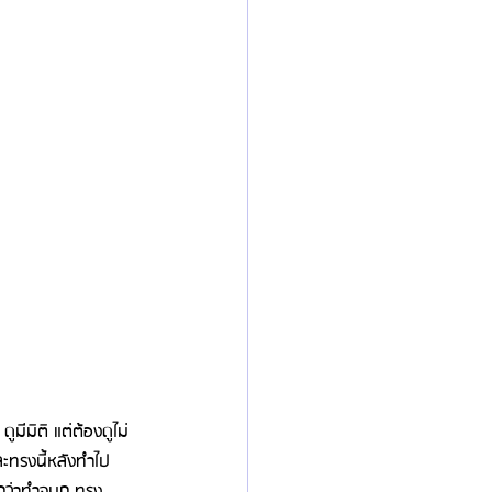
มีมิติ แต่ต้องดูไม่
และทรงนี้หลังทำไป
กว่าทำจมูก ทรง