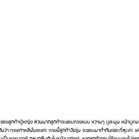
ม ของลูกค้าผู้หญิง ส่วนมากลูกค้าจะชอบทรงแบบ หวานๆ ดูละมุน หน้าดูคม ดู
ยกกันว่า ทรงเกาหลีนั่นเองค่ะ ทรงนี้ลูกค้าวัยรุ่น จะชอบมาทำกันเยอะที่สุดค่ะ 
าะดูเป็นธรรมชาติ กลมกลืนกับใบหน้ามากๆค่ะ หากลูกค้าชอบให้คนมองไม่ออ