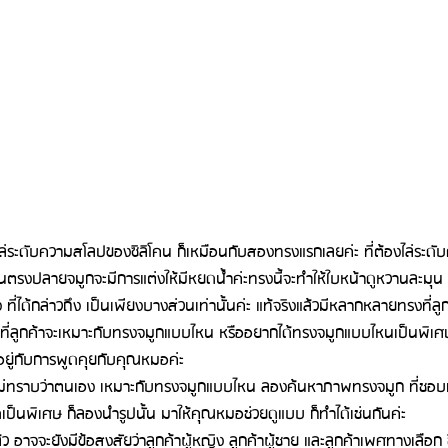
ารไล่ระดับความสโลปของซิลิโคน ก็เหมือนกับสองทรงแรกเลยค่ะ ที่ต้องไล่ระดั
วนตรงปลายจมูกจะมีการแต่งให้มีหยดน้ำค่ะทรงนี้จะทำให้ใบหน้าดูหวานละมุน ดู
รง ที่ได้กล่าวถึง เป็นเพียงบางส่วนเท่านั้นค่ะ แท้จริงแล้วมีหลากหลายทรงที่
ที่ลูกค้าจะเหมาะกับทรงจมูกแบบไหน หรืออยากได้ทรงจมูกแบบไหนเป็นพิเศษ 
อยู่กับการพูดคุยกับคุณหมอค่ะ
นยังไม่ทราบว่าตนเอง เหมาะกับทรงจมูกแบบไหน ลองค้นหาภาพทรงจมูก ที่ชอบ
เป็นพิเศษ ก็ลองนำรูปนั้น มาให้คุณหมอช่วยดูแบบ ก็ทำได้เช่นกันค่ะ