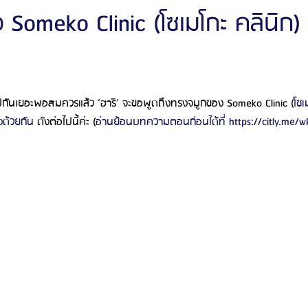
Someko Clinic (โซเมโกะ คลินิก) ม
ัลยกรรมจีเอ็นจี
โรงพยาบาลศัลยกรรมอิมเมจอัพ
โรงพยาบาลศัลยกรรมเจดับเบ
่นๆไปกันเยอะพอสมควรแล้ว ‘ฮาริ’ จะขอพูดถึงทรงจมูกของ Someko Clinic (
โซเ
รรมมาอิน
โรงพยาบาลศัลยกรรมนานะ
โรงพยาบาลศัลยกรรมรูบี
Certif
ด้วยกัน
 ดังต่อไปนี้ค่ะ (
อ่านย้อนบทความตอนก่อนได้ที่ https://citly.me/
รีวิวดูดไขมันหน้า
รีวิวดูดไขมันเหนียง