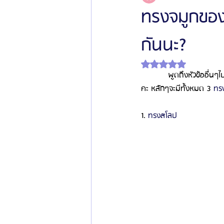
ทรงจมูกของ 
กันนะ?
โรงพยาบาลศัลยกรรมเฟรช
โรงพยาบาลศ
ได้รับ NaN เต็ม 5 ดาว
            พูดถึงหัวข้ออื
รีวิวศัลยกรรมผู้ชาย
โรงพยาบาลศัลยก
คะ หลักๆจะมีทั้งหมด 3 
ทรง
1. 
ทรงสโลป
ข่าวสารศัลยกรรมเกาหลี
รีวิวดูดไขมัน