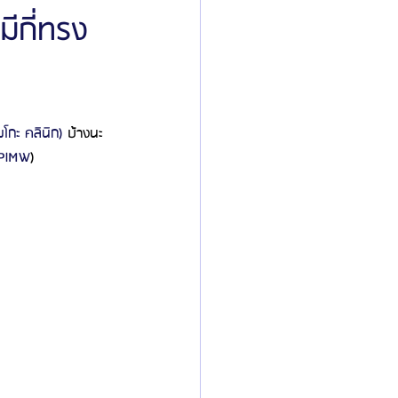
ีกี่ทรง
ิลยู
โรงพยาบาลศัลยกรรมมาร์เบิ้ล
มโกะ คลินิก) 
บ้างนะ
ied Consultant
คู่มือศัลยกรรม
wPlMW
)