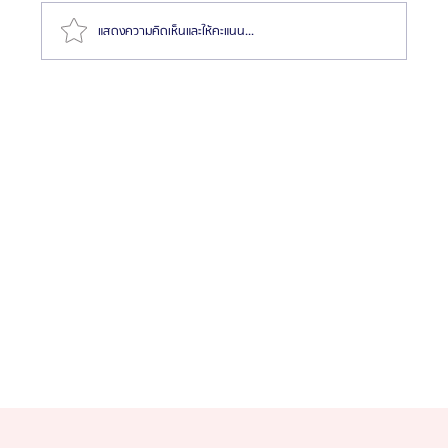
แสดงความคิดเห็นและให้คะแนน...
HemaPure โปรแกรมฟอกเลือดเกาหลี ฟื้นฟูเซลล์และ
สุขภาพลึก