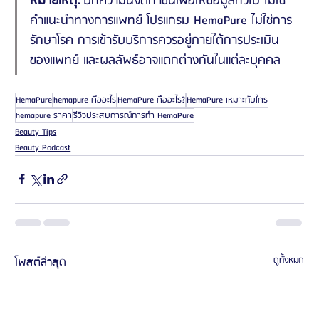
หมายเหตุ:
 บทความนี้จัดทำขึ้นเพื่อให้ข้อมูลทั่วไป ไม่ใช่
คำแนะนำทางการแพทย์ โปรแกรม HemaPure ไม่ใช่การ
รักษาโรค การเข้ารับบริการควรอยู่ภายใต้การประเมิน
ของแพทย์ และผลลัพธ์อาจแตกต่างกันในแต่ละบุคคล
HemaPure
hemapure คืออะไร
HemaPure คืออะไร?
HemaPure เหมาะกับใคร
hemapure ราคา
รีวิวประสบการณ์การทำ HemaPure
Beauty Tips
Beauty Podcast
โพสต์ล่าสุด
ดูทั้งหมด