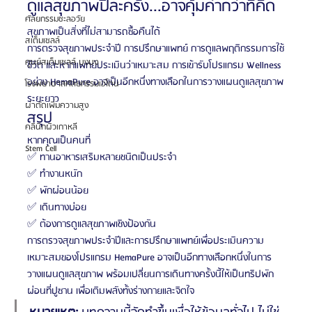
ดูแลสุขภาพปีละครั้ง...อาจคุ้มค่ากว่าที่คิด
ศัลยกรรมชะลอวัย
สุขภาพเป็นสิ่งที่ไม่สามารถซื้อคืนได้
สเต็มเซลล์
การตรวจสุขภาพประจำปี การปรึกษาแพทย์ การดูแลพฤติกรรมการใช้
ศูนย์สเต็มเซลล์ บงบง
ชีวิต และหากแพทย์ประเมินว่าเหมาะสม การเข้ารับโปรแกรม Wellness 
อย่าง HemaPure อาจเป็นอีกหนึ่งทางเลือกในการวางแผนดูแลสุขภาพ
โรงพยาบาลศัลยกรรมเอโตน
ระยะยาว
ผ่าตัดเพิ่มความสูง
สรุป
คลินิกผิวเกาหลี
หากคุณเป็นคนที่
Stem Cell
✅ ทานอาหารเสริมหลายชนิดเป็นประจำ
✅ ทำงานหนัก
✅ พักผ่อนน้อย
✅ เดินทางบ่อย
✅ ต้องการดูแลสุขภาพเชิงป้องกัน
การตรวจสุขภาพประจำปีและการปรึกษาแพทย์เพื่อประเมินความ
เหมาะสมของโปรแกรม HemaPure อาจเป็นอีกทางเลือกหนึ่งในการ
วางแผนดูแลสุขภาพ พร้อมเปลี่ยนการเดินทางครั้งนี้ให้เป็นทริปพัก
ผ่อนที่ปูซาน เพื่อเติมพลังทั้งร่างกายและจิตใจ