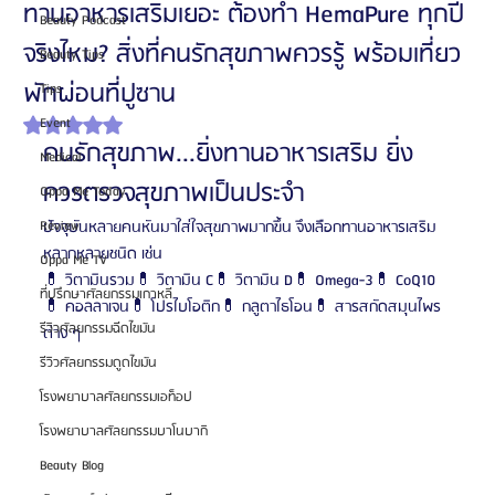
ทานอาหารเสริมเยอะ ต้องทำ HemaPure ทุกปี
Beauty Podcast
จริงไหม? สิ่งที่คนรักสุขภาพควรรู้ พร้อมเที่ยว
Beauty Tips
พักผ่อนที่ปูซาน
Tips
Event
ได้รับ NaN เต็ม 5 ดาว
คนรักสุขภาพ...ยิ่งทานอาหารเสริม ยิ่ง
Medical
ควรตรวจสุขภาพเป็นประจำ
Oppa Me Today
Review
ปัจจุบันหลายคนหันมาใส่ใจสุขภาพมากขึ้น จึงเลือกทานอาหารเสริม
หลากหลายชนิด เช่น
Oppa Me TV
💊 วิตามินรวม💊 วิตามิน C💊 วิตามิน D💊 Omega-3💊 CoQ10
ที่ปรึกษาศัลยกรรมเกาหลี
💊 คอลลาเจน💊 โปรไบโอติก💊 กลูตาไธโอน💊 สารสกัดสมุนไพร
รีวิวศัลยกรรมฉีดไขมัน
ต่าง ๆ
รีวิวศัลยกรรมดูดไขมัน
โรงพยาบาลศัลยกรรมเอท็อป
โรงพยาบาลศัลยกรรมบาโนบากิ
Beauty Blog