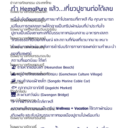
ข่าวสารศัลยกรรม ประเทศไทย
ทำ HemaPure แล้ว...เที่ยวปูซานต่อได้เลย
โรงพยาบาลศัลยกรรมอีพิก
หนึ่งในข้อดีของการเดินทางมาทำโปรแกรมที่เกาหลี คือ คุณสามารถ
โรงพยาบาลศัลยกรรมยูโน
เปลี่ยนการดูแลสุขภาพให้กลายเป็นทริปพักผ่อนที่น่าประทับใจ
โรงพยาบาลศัลยกรรมวันเปอร์เซ็น
ปูซานเป็นเมืองชายทะเลที่มีบรรยากาศผ่อนคลาย อาหารทะเลสด 
โรงพยาบาลศัลยกรรมเอบี
วัฒนธรรมที่เป็นเอกลักษณ์ และสถานที่ท่องเที่ยวมากมาย เหมาะ
สำหรับการพักผ่อนหลังการเข้ารับบริการทางการแพทย์ตามคำแนะนำ
โรงพยาบาลศัลยกรรมอียู
ของทีมแพทย์
โรงพยาบาลศัลยกรรมวอนจิน
สถานที่ยอดนิยม ได้แก่
โรงพยาบาลศัลยกรรมอูรี
🏖️ ชายหาดแฮอึนแด (Haeundae Beach)
🌊 หมู่บ้านวัฒนธรรมคัมชอน (Gamcheon Culture Village)
โรงพยาบาลศัลยกรรมไพรเวท
🚠 กระเช้าลอยฟ้าซงโด (Songdo Marine Cable Car)
Stem Cell
🐟 ตลาดปลาจากัลชี (Jagalchi Market)
รีวิวฉีดไขมัน
🌉 สะพานควังอัน (Gwangan Bridge)
แนะนำโรงพยาบาล
☕ คาเฟ่วิวทะเลสไตล์เกาหลี
หลายคนจึงวางแผนเป็นทริป 
Wellness + Vacation
 ใช้เวลาพักผ่อน 
แนะนำการทำศัลยกรรมความงาม
เติมพลัง และสัมผัสบรรยากาศของเมืองปูซานไปพร้อมกัน
โรงพยาบาลศัลยกรรมดีเซ่
โรงพยาบาลจิวเวลรี่