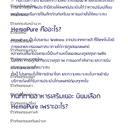
✅ ทบทวนความจำเป็นและความเหมาะสมของอาหารเสริมแต่ละชนิด
รีวิวดูดไขมันเหนียง
การตรวจสุขภาพประจำปีช่วยให้แพทย์ประเมินได้ว่าควรปรับเปลี่ยน
พฤติกรรมหรือการใช้ผลิตภัณฑ์เสริมอาหารอย่างไรให้เหมาะสม
รีวิวยกกระชับ
รีวิวยกกระชับหน้าผาก
HemaPure คืออะไร?
รีวิวร้อยไหม
HemaPure เป็นโปรแกรม Wellness จากประเทศเกาหลี ที่ใช้เทคโนโลยี
รีวิวลดโหนกแก้ม
การแยกและกรองพลาสมาภายใต้การดูแลของแพทย์
รีวิวศัลยกรรมกราม
หลายคนเลือกโปรแกรมนี้เป็นส่วนหนึ่งของแผนดูแลสุขภาพเชิง
รีวิวศัลยกรรมขากรรไกร
ป้องกัน ควบคู่กับการตรวจสุขภาพ การออกกำลังกาย และการรับ
ประทานอาหารที่เหมาะสม
รีวิวศัลยกรรมคาง
ทั้งนี้ โปรแกรมไม่ใช่การรักษาโรค และความเหมาะสมในการเข้ารับ
รีวิวศัลยกรรมจมูก
บริการต้องได้รับการประเมินโดยแพทย์ก่อนทุกครั้ง
รีวิวศัลยกรรมตา
คนที่ทานอาหารเสริมเยอะ นิยมเลือก 
รีวิวศัลยกรรมผู้ชาย
รีวิวศัลยกรรมวีไลน์
HemaPure เพราะอะไร?
รีวิวศัลยกรรมเกาหลี
รีวิวศัลยกรรมเสริมหน้าอก