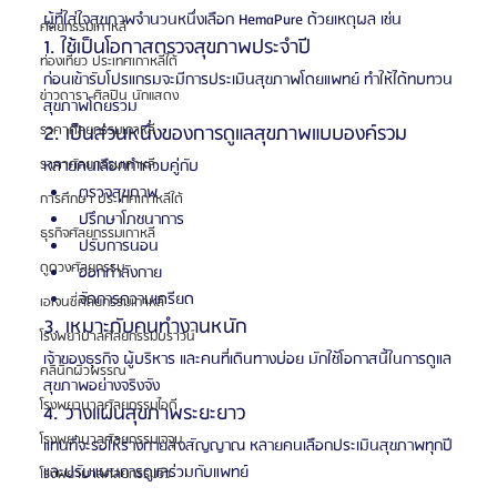
ผู้ที่ใส่ใจสุขภาพจำนวนหนึ่งเลือก HemaPure ด้วยเหตุผล เช่น
ศัลยกรรมเกาหลี
1. ใช้เป็นโอกาสตรวจสุขภาพประจำปี
ท่องเที่ยว ประเทศเกาหลีใต้
ก่อนเข้ารับโปรแกรมจะมีการประเมินสุขภาพโดยแพทย์ ทำให้ได้ทบทวน
ข่าวดารา ศิลปิน นักแสดง
สุขภาพโดยรวม
2. เป็นส่วนหนึ่งของการดูแลสุขภาพแบบองค์รวม
ราคาศัลยกรรมเกาหลี
หลายคนเลือกทำควบคู่กับ
ราคาศัลยกรรมเกาหลี
ตรวจสุขภาพ
การศึกษา ประเทศเกาหลีใต้
ปรึกษาโภชนาการ
ธุรกิจศัลยกรรมเกาหลี
ปรับการนอน
ดูดวงศัลยกรรม
ออกกำลังกาย
จัดการความเครียด
เอเจนซี่ศัลยกรรมเกาหลี
3. เหมาะกับคนทำงานหนัก
โรงพยาบาลศัลยกรรมบราวน์
เจ้าของธุรกิจ ผู้บริหาร และคนที่เดินทางบ่อย มักใช้โอกาสนี้ในการดูแล
คลินิกผิวพรรณ
สุขภาพอย่างจริงจัง
โรงพยาบาลศัลยกรรมไอดี
4. วางแผนสุขภาพระยะยาว
โรงพยาบาลศัลยกรรมเจจุน
แทนที่จะรอให้ร่างกายส่งสัญญาณ หลายคนเลือกประเมินสุขภาพทุกปี
และปรับแผนการดูแลร่วมกับแพทย์
โรงพยาบาลศัลยกรรมวิว