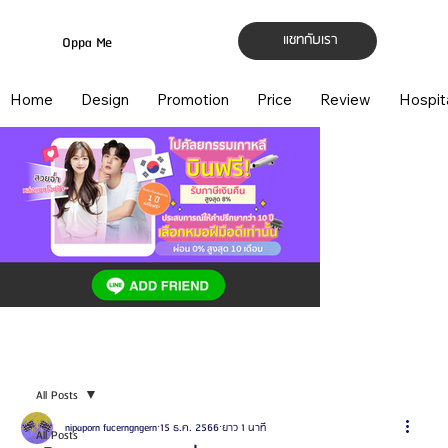
แชทกับเรา
Oppa Me
Home
Design
Promotion
Price
Review
Hospit
All Posts
nipaporn fucerngngern
15 ธ.ค. 2566
ยาว 1 นาที
All Posts