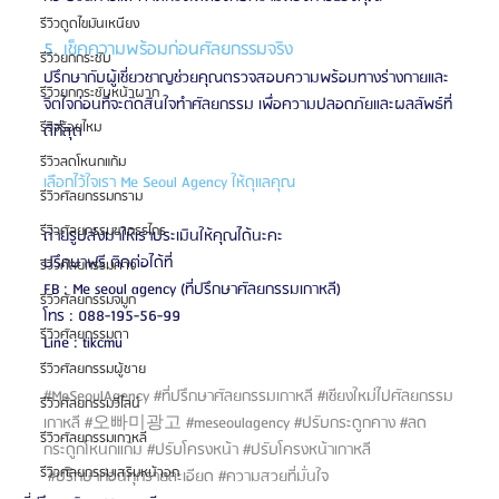
รีวิวดูดไขมันเหนียง
5. เช็คความพร้อมก่อนศัลยกรรมจริง
รีวิวยกกระชับ
ปรึกษากับผู้เชี่ยวชาญช่วยคุณตรวจสอบความพร้อมทางร่างกายและ
รีวิวยกกระชับหน้าผาก
จิตใจก่อนที่จะตัดสินใจทำศัลยกรรม เพื่อความปลอดภัยและผลลัพธ์ที่
รีวิวร้อยไหม
ดีที่สุด
รีวิวลดโหนกแก้ม
เลือกไว้ใจเรา Me Seoul Agency ให้ดุแลคุณ
รีวิวศัลยกรรมกราม
รีวิวศัลยกรรมขากรรไกร
ถ่ายรูปส่งมาให้เราประเมินให้คุณได้นะคะ
ปรึกษาฟรี ติดต่อได้ที่
รีวิวศัลยกรรมคาง
FB : Me seoul agency (ที่ปรึกษาศัลยกรรมเกาหลี)
รีวิวศัลยกรรมจมูก
โทร : 088-195-56-99
รีวิวศัลยกรรมตา
Line : tikcmu
รีวิวศัลยกรรมผู้ชาย
#MeSeoulAgency
#ที่ปรึกษาศัลยกรรมเกาหลี
#เชียงใหม่ไปศัลยกรรม
รีวิวศัลยกรรมวีไลน์
เกาหลี
#오빠미광고
#meseoulagency
#ปรับกระดูกคาง
#ลด
รีวิวศัลยกรรมเกาหลี
กระดูกโหนกแก้ม
#ปรับโครงหน้า
#ปรับโครงหน้าเกาหลี
รีวิวศัลยกรรมเสริมหน้าอก
#ปรึกษาก่อนทุกรายละเอียด
#ความสวยที่มั่นใจ