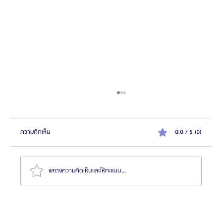
ความคิดเห็น
0.0 / 5 (0)
แสดงความคิดเห็นและให้คะแนน...
HemaPure โปรแกรมฟอกเลือดเกาหลี ฟื้นฟูเซลล์และ
สุขภาพลึก