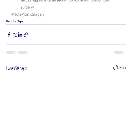
https://oppame.co.th/seoul-nabi/consultant/seoulnabi-
surgery/ 
#NotePlasticSurgery
Beauty Tips
โพสต์ล่าสุด
ดูทั้งหมด