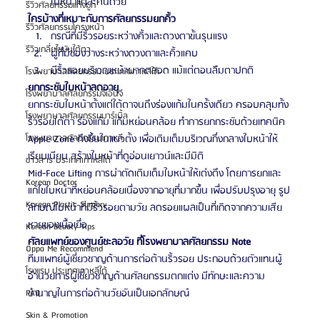
ใบหน้าแต่ละคนด้วย
รีวิวศัลยกรรมแก้จมูก
ใครบ้างที่เหมาะกับการศัลยกรรมยกคิ้ว
รีวิวศัลยกรรมโครงหน้า
กรณีที่มีริ้วรอยระหว่างคิ้วและดวงตาขั้นรุนแรง
รีวิวเกลี่ยไขมันใต้ตา
ผู้ที่มีช่องว่างระหว่างดวงตาและคิ้วแคบ
มีริ้วรอยบริเวณหน้าผากตลอด แม้แต่ตอนลืมตาปกติ
โรงพยาบาลศัลยกรรม ประเทศเกาหลีใต้
ยกกระชับใบหน้าลดอายุ
โรงพยาบาลศัลยกรรมจีเอ็นจี
ยกกระชับใบหน้าตั้งแต่ใต้ตาจนถึงร่องแก้มในครั้งเดียว ครอบคลุมทั้ง
โรงพยาบาลศัลยกรรมมาร์เบิ้ล
ริ้วรอยใต้ตา ร่องแก้ม แก้มหย่อนคล้อย ทำการยกกระชับด้วยเทคนิค 
โรงพยาบาลศัลยกรรมเกาหลี
Apple Zone ดึงขึ้นในแนวตั้ง เพื่อเติมเต็มบริเวณกึ่งกลางใบหน้าให้
เรียบเนียน สร้างใบหน้าที่ดูอ่อนเยาวน์และมีมิติ
ข่าวสาร ประเทศเกาหลีใต้
Mid-Face Lifting การผ่าตัดเติมเต็มใบหน้าให้เต่งตึง โดยการยกและ
Korean Doctor
แก้ไขใบหน้าที่หย่อนคล้อยเนื่องจากอายุที่มากขึ้น เพื่อปรับปรุงอายุ รูป
Korean Plastic Surgery
ลักษณ์ใบหน้าที่มีริ้วรอยตามวัย ลดรอยแผลเป็นที่เกิดจากความเสีย
หายของเนื้อเยื่อ
Korean Beauty Tips
ศัลยแพทย์ของศูนย์ชะลอวัย ที่โรงพยาบาลศัลยกรรม Note
Oppa Me Recommend
ทีมแพทย์ผู้เชี่ยวชาญด้านการต่อต้านริ้วรอย ประกอบด้วยตัวแทนผู้
โรงแรม ประเทศเกาหลีใต้
อำนวยการผู้เชี่ยวชาญด้านศัลยกรรมตกแต่ง มีทักษะและความ
ชำนาญในการต่อต้านวัยอันเป็นเอกลักษณ์
FAQ
Skin & Promotion