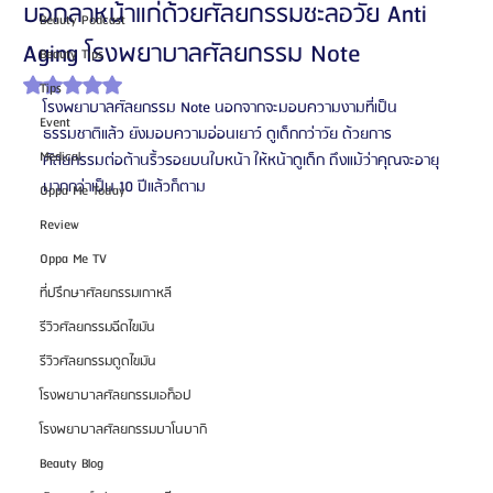
บอกลาหน้าแก่ด้วยศัลยกรรมชะลอวัย Anti
Beauty Podcast
Aging โรงพยาบาลศัลยกรรม Note
Beauty Tips
ได้รับ NaN เต็ม 5 ดาว
Tips
โรงพยาบาลศัลยกรรม Note นอกจากจะมอบความงามที่เป็น
Event
ธรรมชาติแล้ว ยังมอบความอ่อนเยาว์ ดูเด็กกว่าวัย ด้วยการ
Medical
ศัลยกรรมต่อต้านริ้วรอยบนใบหน้า ให้หน้าดูเด็ก ถึงแม้ว่าคุณจะอายุ
มากกว่าเป็น 10 ปีแล้วก็ตาม
Oppa Me Today
Review
Oppa Me TV
ที่ปรึกษาศัลยกรรมเกาหลี
รีวิวศัลยกรรมฉีดไขมัน
รีวิวศัลยกรรมดูดไขมัน
โรงพยาบาลศัลยกรรมเอท็อป
โรงพยาบาลศัลยกรรมบาโนบากิ
Beauty Blog