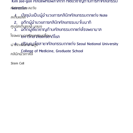
Kim Jae-gon ศัลยแพทย์พลาสติก ที่เชี่ยวชาญด้านการทำศัลยกรรม
พลาสติก
ศัลยกรรมชะลอวัย
ปัจจุบันเป็นผู้อำนวยการคลินิกศัลยกรรมตกแต่ง Note
สเต็มเซลล์
อดีตผู้อำนวยการคลินิกศัลยกรรมบาโนบากิ
ศูนย์สเต็มเซลล์ บงบง
อดีตผู้เชี่ยวชาญด้านศัลยกรรมตกแต่งโรงพยาบาล
โรงพยาบาลศัลยกรรมเอโตน
มหาวิทยาลัยแห่งชาติโซล
ปริญญาโทสาขาศัลยกรรมตกแต่ง Seoul National University 
ผ่าตัดเพิ่มความสูง
College of Medicine, Graduate School
คลินิกผิวเกาหลี
Stem Cell