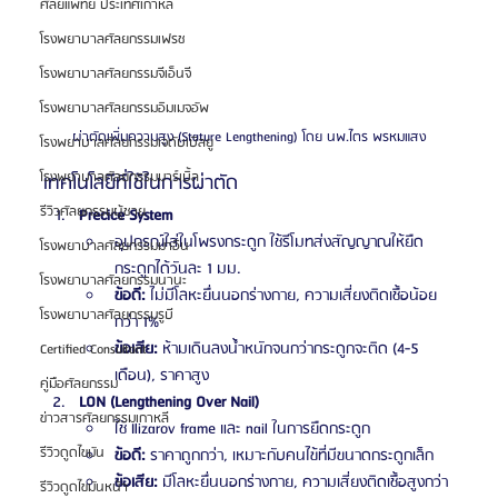
ศัลยแพทย์ ประเทศเกาหลี
โรงพยาบาลศัลยกรรมเฟรช
โรงพยาบาลศัลยกรรมจีเอ็นจี
โรงพยาบาลศัลยกรรมอิมเมจอัพ
ผ่าตัดเพิ่มความสูง (Stature Lengthening) โดย นพ.ไตร พรหมแสง
โรงพยาบาลศัลยกรรมเจดับเบิลยู
โรงพยาบาลศัลยกรรมมาร์เบิ้ล
เทคโนโลยีที่ใช้ในการผ่าตัด
รีวิวศัลยกรรมผู้ชาย
Precice System
อุปกรณ์ใส่ในโพรงกระดูก ใช้รีโมทส่งสัญญาณให้ยืด
โรงพยาบาลศัลยกรรมมาอิน
กระดูกได้วันละ 1 มม.
โรงพยาบาลศัลยกรรมนานะ
ข้อดี:
 ไม่มีโลหะยื่นนอกร่างกาย, ความเสี่ยงติดเชื้อน้อย
โรงพยาบาลศัลยกรรมรูบี
กว่า 1%
ข้อเสีย:
 ห้ามเดินลงน้ำหนักจนกว่ากระดูกจะติด (4-5 
Certified Consultant
เดือน), ราคาสูง
คู่มือศัลยกรรม
LON (Lengthening Over Nail)
ข่าวสารศัลยกรรมเกาหลี
ใช้ Ilizarov frame และ nail ในการยืดกระดูก
รีวิวดูดไขมัน
ข้อดี:
 ราคาถูกกว่า, เหมาะกับคนไข้ที่มีขนาดกระดูกเล็ก
ข้อเสีย:
 มีโลหะยื่นนอกร่างกาย, ความเสี่ยงติดเชื้อสูงกว่า 
รีวิวดูดไขมันหน้า