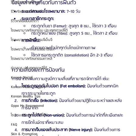
ข้อมูลสำคัญเกี่ยวกับการฟื้นตัว
รีวิวศัลยกรรมแก้จมูก
ระยะเวลานอนโรงพยาบาล:
 7-10 วัน
รีวิวศัลยกรรมโครงหน้า
ระยะเวลายืดกระดูก:
รีวิวเกลี่ยไขมันใต้ตา
กระดูกต้นขา (Femur): สูงสุด 8 ซม., ใช้เวลา 3 เดือน
โรงพยาบาลศัลยกรรม ประเทศเกาหลีใต้
กระดูกหน้าแข้ง (Tibia): สูงสุด 5 ซม., ใช้เวลา 2 เดือน
โรงพยาบาลศัลยกรรมจีเอ็นจี
การพักฟื้น:
ทำกายภาพบำบัดทุกวันโดยนักกายภาพ
โรงพยาบาลศัลยกรรมมาร์เบิ้ล
ใช้เวลารอกระดูกติด (consolidation) อีก 2-3 เดือน
โรงพยาบาลศัลยกรรมเกาหลี
ข่าวสาร ประเทศเกาหลีใต้
ความเสี่ยงและการป้องกัน
Korean Doctor
การผ่าตัดเพิ่มความสูงมีความเสี่ยงที่สามารถจัดการได้ เช่น:
ไขกระดูกอุดตันในปอด (Fat embolism):
 ป้องกันด้วยเทคนิค
Korean Plastic Surgery
เจาะรูระบายไขกระดูก
Korean Beauty Tips
การติดเชื้อ (Infection):
 ป้องกันด้วยยาปฏิชีวนะระหว่างและหลัง
Oppa Me Recommend
การผ่าตัด
กระดูกไม่ติด (Non-union):
 ป้องกันด้วยการผ่าตัดที่ละเอียดและ
โรงแรม ประเทศเกาหลีใต้
การยืดในอัตราที่เหมาะสม
FAQ
การบาดเจ็บของเส้นประสาท (Nerve injury):
 ป้องกันด้วยการ
Skin & Promotion