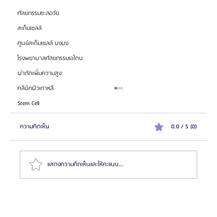
ศัลยกรรมชะลอวัย
สเต็มเซลล์
ศูนย์สเต็มเซลล์ บงบง
โรงพยาบาลศัลยกรรมเอโตน
ผ่าตัดเพิ่มความสูง
คลินิกผิวเกาหลี
Stem Cell
ความคิดเห็น
0.0 / 5 (0)
แสดงความคิดเห็นและให้คะแนน...
ฟอกเลือด HemaPure รีวิวโปรโมชั่น 2 แถม 1 เพียง 7
ล้านวอน