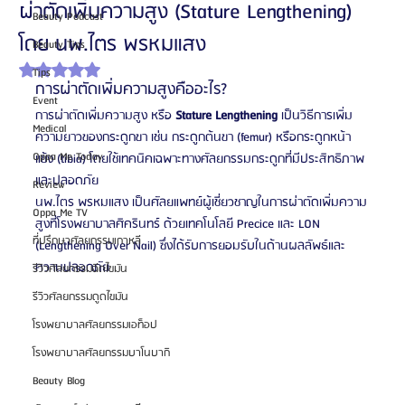
ผ่าตัดเพิ่มความสูง (Stature Lengthening)
Beauty Podcast
โดย นพ.ไตร พรหมแสง
Beauty Tips
ได้รับ NaN เต็ม 5 ดาว
Tips
การผ่าตัดเพิ่มความสูงคืออะไร?
Event
การผ่าตัดเพิ่มความสูง หรือ 
Stature Lengthening
 เป็นวิธีการเพิ่ม
Medical
ความยาวของกระดูกขา เช่น กระดูกต้นขา (femur) หรือกระดูกหน้า
Oppa Me Today
แข้ง (tibia) โดยใช้เทคนิคเฉพาะทางศัลยกรรมกระดูกที่มีประสิทธิภาพ
และปลอดภัย
Review
นพ.ไตร พรหมแสง เป็นศัลยแพทย์ผู้เชี่ยวชาญในการผ่าตัดเพิ่มความ
Oppa Me TV
สูงที่โรงพยาบาลศิครินทร์ ด้วยเทคโนโลยี Precice และ LON 
ที่ปรึกษาศัลยกรรมเกาหลี
(Lengthening Over Nail) ซึ่งได้รับการยอมรับในด้านผลลัพธ์และ
ความปลอดภัย
รีวิวศัลยกรรมฉีดไขมัน
รีวิวศัลยกรรมดูดไขมัน
โรงพยาบาลศัลยกรรมเอท็อป
โรงพยาบาลศัลยกรรมบาโนบากิ
Beauty Blog