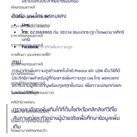
ประเมินเส้นประสาทอย่างรอบคอบ
ศัลยกรรมเกาหลี
ติดต่อ นพ.ไตร พรหมแสง
ท่องเที่ยว ประเทศเกาหลีใต้
Line:
@doctortrai
ข่าวดารา ศิลปิน นักแสดง
โทร:
 023669900 ต่อ 30334 (แผนกกระดูก โรงพยาบาลศิคริ
ราคาศัลยกรรมเกาหลี
นทร์)
ราคาศัลยกรรมเกาหลี
Facebook:
ผ่าตัดเพิ่มความสูง
การศึกษา ประเทศเกาหลีใต้
สรุป
ธุรกิจศัลยกรรมเกาหลี
การผ่าตัดเพิ่มความสูงด้วยเทคโนโลยี Precice และ LON เป็นวิธีที่มี
ดูดวงศัลยกรรม
ประสิทธิภาพสำหรับผู้ที่ต้องการเพิ่มความสูง นพ.ไตร พรหมแสง 
เอเจนซี่ศัลยกรรมเกาหลี
และทีมงานผู้เชี่ยวชาญพร้อมดูแลทุกขั้นตอน เพื่อความปลอดภัยและ
ผลลัพธ์ที่ดีที่สุด
โรงพยาบาลศัลยกรรมบราวน์
คลินิกผิวพรรณ
ดูรายละเอียดเพิ่มเติมได้ที่เว็บไซต์หรือคลิกลิงก์วีดีโอ
โรงพยาบาลศัลยกรรมไอดี
สัมภาษณ์และตัวอย่างผู้ป่วยจริงเพื่อศึกษาข้อมูลเพิ่ม
โรงพยาบาลศัลยกรรมเจจุน
เติม
โรงพยาบาลศัลยกรรมวิว