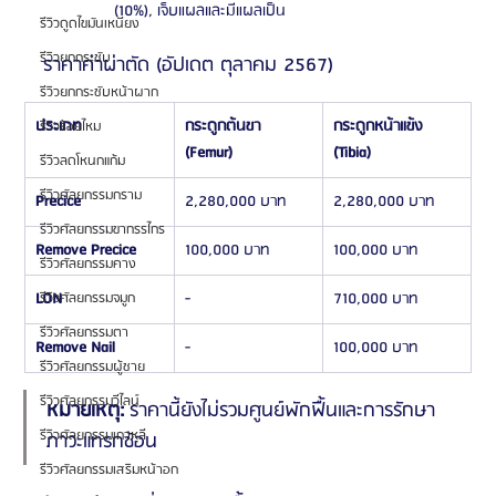
(10%), เจ็บแผลและมีแผลเป็น
รีวิวดูดไขมันเหนียง
รีวิวยกกระชับ
ราคาค่าผ่าตัด (อัปเดต ตุลาคม 2567)
รีวิวยกกระชับหน้าผาก
ประเภท
กระดูกต้นขา 
กระดูกหน้าแข้ง 
รีวิวร้อยไหม
(Femur)
(Tibia)
รีวิวลดโหนกแก้ม
รีวิวศัลยกรรมกราม
Precice
2,280,000 บาท
2,280,000 บาท
รีวิวศัลยกรรมขากรรไกร
Remove Precice
100,000 บาท
100,000 บาท
รีวิวศัลยกรรมคาง
LON
-
710,000 บาท
รีวิวศัลยกรรมจมูก
รีวิวศัลยกรรมตา
Remove Nail
-
100,000 บาท
รีวิวศัลยกรรมผู้ชาย
รีวิวศัลยกรรมวีไลน์
หมายเหตุ:
 ราคานี้ยังไม่รวมศูนย์พักฟื้นและการรักษา
รีวิวศัลยกรรมเกาหลี
ภาวะแทรกซ้อน
รีวิวศัลยกรรมเสริมหน้าอก