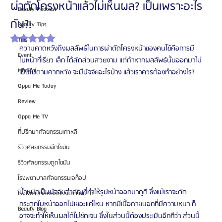
ผ่าตัดโครงหน้าแล้วไม่เห็นผล? เป็นเพราะอะไร
Beauty Podcast
กัน?!
Beauty Tips
ได้รับ NaN เต็ม 5 ดาว
Tips
ความคาดหวังถึงผลลัพธ์ในการผ่าตัดโครงหน้าของคนไข้คือการมี
Event
ใบหน้าที่เรียว เล็ก ได้สัดส่วนสวยงาม แต่ถ้าหากผลลัพธ์นั้นออกมาไม่
Medical
เป็นไปตามคาดหวัง จะมีปัจจัยอะไรบ้าง แล้วเราควรต้องทำอย่างไร?
Oppa Me Today
Review
Oppa Me TV
ที่ปรึกษาศัลยกรรมเกาหลี
รีวิวศัลยกรรมฉีดไขมัน
รีวิวศัลยกรรมดูดไขมัน
โรงพยาบาลศัลยกรรมเอท็อป
น้ำหนักเป็นปัจจัยสำคัญที่ทำให้รูปหน้าออกมาดูดี ซึ่งแม้เราจะตัด
โรงพยาบาลศัลยกรรมบาโนบากิ
กระดูกใบหน้าออกไปเยอะแค่ไหน หากมีเนื้อภายนอกที่มีความหนา ก็
Beauty Blog
อาจจะทำให้เห็นผลได้ไม่ชัดเจน ซึ่งในส่วนนี้ต้องประเมินอีกทีว่า ส่วนนี้