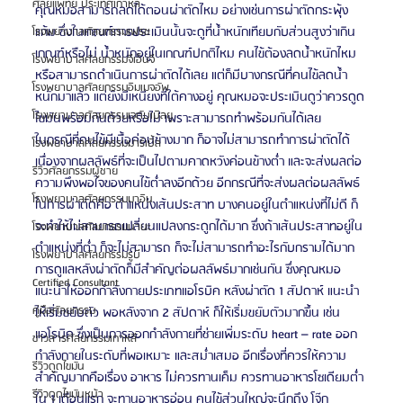
ศัลยแพทย์ ประเทศเกาหลี
คุณหมอสามารถลดได้ตอนผ่าตัดไหม อย่างเช่นการผ่าตัดกระพุ้ง
แก้ม ซึ่งในเกณฑ์การประเมินนั้นจะดูที่น้ำหนักเทียบกับส่วนสูงว่าเกิน
โรงพยาบาลศัลยกรรมเฟรช
เกณฑ์หรือไม่ น้ำหนักอยู่ในเกณฑ์ปกติไหม คนไข้ต้องลดน้ำหนักไหม 
โรงพยาบาลศัลยกรรมจีเอ็นจี
หรือสามารถดำเนินการผ่าตัดได้เลย แต่ก็มีบางกรณีที่คนไข้ลดน้ำ
โรงพยาบาลศัลยกรรมอิมเมจอัพ
หนักมาแล้ว แต่ยังมีเหนียงที่ใต้คางอยู่ คุณหมอจะประเมินดูว่าควรดูด
โรงพยาบาลศัลยกรรมเจดับเบิลยู
ไขมันพร้อมกันด้วยหรือไม่ เพราะสามารถทำพร้อมกันได้เลย
ในกรณีที่คนไข้มีเนื้อค่อนข้างมาก ก็อาจไม่สามารถทำการผ่าตัดได้ 
โรงพยาบาลศัลยกรรมมาร์เบิ้ล
เนื่องจากผลลัพธ์ที่จะเป็นไปตามคาดหวังค่อนข้างต่ำ และจะส่งผลต่อ
รีวิวศัลยกรรมผู้ชาย
ความพึงพอใจของคนไข้ต่ำลงอีกด้วย อีกกรณีที่จะส่งผลต่อผลลัพธ์
โรงพยาบาลศัลยกรรมมาอิน
ในการผ่าตัดคือ ตำแหน่งเส้นประสาท บางคนอยู่ในตำแหน่งที่ไม่ดี ก็
จะทำให้ไม่สามารถเปลี่ยนแปลงกระดูกได้มาก ซึ่งถ้าเส้นประสาทอยู่ใน
โรงพยาบาลศัลยกรรมนานะ
ตำแหน่งที่ต่ำ ก็จะไม่สามารถ ก็จะไม่สามารถทำอะไรกับกรามได้มาก
โรงพยาบาลศัลยกรรมรูบี
การดูแลหลังผ่าตัดก็มีสำคัญต่อผลลัพธ์มากเช่นกัน ซึ่งคุณหมอ
Certified Consultant
แนะนำให้ออกกำลังกายประเภทแอโรบิค หลังผ่าตัด 1 สัปดาห์ แนะนำ
คู่มือศัลยกรรม
ให้เริ่มขยับตัว พอหลังจาก 2 สัปดาห์ ก็ให้เริ่มขยับตัวมากขึ้น เช่น 
แอโรบิค ซึ่งเป็นการออกกำลังกายที่ช่ายเพิ่มระดับ heart – rate ออก
ข่าวสารศัลยกรรมเกาหลี
กำลังกายในระดับที่พอเหมาะ และสม่ำเสมอ อีกเรื่องที่ควรให้ความ
รีวิวดูดไขมัน
สำคัญมากคือเรื่อง อาหาร ไม่ควรทานเค็ม ควรทานอาหารโซเดียมต่ำ 
รีวิวดูดไขมันหน้า
ใน 1 เดือนแรก จะทานอาหารอ่อน คนไข้ส่วนใหญ่จะนึกถึง โจ๊ก 