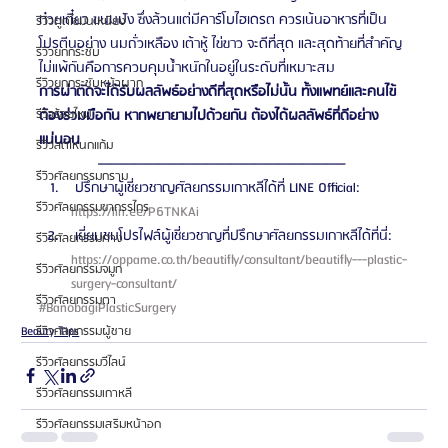
ก๋วยเตี๋ยว ขนมปัง ซึ่งล้วนแต่มีคาร์โบไฮเดรต ควรเน้นอาหารที่เป็น
รีวิวดูดไขมันเหนียง
โปรตีนอย่าง นมถั่วเหลือง เต้าหู้ ไข่ขาว จะดีที่สุด และสุดท้ายที่สำคัญ
รีวิวยกกระชับ
ไม่แพ้กันคือการควบคุมน้ำหนักในอยู่ในระดับที่เหมาะสม
รีวิวยกกระชับหน้าผาก
การผ่าตัดจะได้รับผลลัพธ์อย่างดีที่สุดหรือไม่นั้น ทั้งแพทย์และคนไข้
ต้องร่วมมือกัน หากพยายามไปด้วยกัน ต้องได้ผลลัพธ์ที่ดีอย่าง
รีวิวร้อยไหม
แน่นอน
รีวิวลดโหนกแก้ม
————————————————————– 
รีวิวศัลยกรรมกราม
 ปรึกษาผู้เชี่ยวชาญศัลยกรรมเกาหลีได้ที่ LINE Official: 
รีวิวศัลยกรรมขากรรไกร
https://lin.ee/P6TNKAi 
 เยี่ยมชมโปรไฟล์ผู้เชี่ยวชาญที่ปรึกษาศัลยกรรมเกาหลีได้ที่นี่: 
รีวิวศัลยกรรมคาง
https://oppame.co.th/beautifly/consultant/beautifly---plastic-
รีวิวศัลยกรรมจมูก
surgery-consultant/ 
รีวิวศัลยกรรมตา
#BanobagiPlasticSurgery
Beauty Tips
รีวิวศัลยกรรมผู้ชาย
รีวิวศัลยกรรมวีไลน์
รีวิวศัลยกรรมเกาหลี
รีวิวศัลยกรรมเสริมหน้าอก