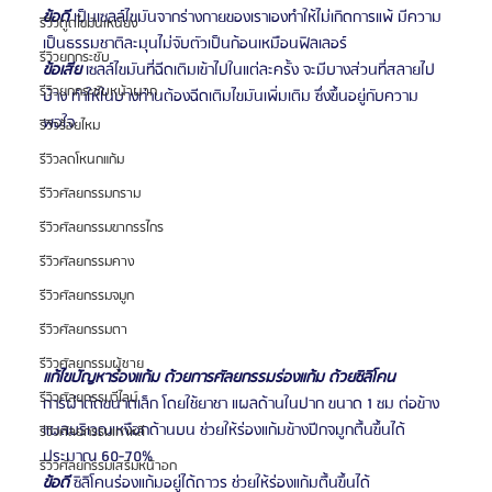
ข้อดี
 เป็นเซลล์ไขมันจากร่างกายของเราเองทำให้ไม่เกิดการแพ้ มีความ
รีวิวดูดไขมันเหนียง
เป็นธรรมชาติละมุนไม่จับตัวเป็นก้อนเหมือนฟิลเลอร์
รีวิวยกกระชับ
ข้อเสีย
 เซลล์ไขมันที่ฉีดเติมเข้าไปในแต่ละครั้ง จะมีบางส่วนที่สลายไป
รีวิวยกกระชับหน้าผาก
บ้าง ทำให้ในบางท่านต้องฉีดเติมไขมันเพิ่มเติม ซึ่งขึ้นอยู่กับความ
พอใจ
รีวิวร้อยไหม
รีวิวลดโหนกแก้ม
รีวิวศัลยกรรมกราม
รีวิวศัลยกรรมขากรรไกร
รีวิวศัลยกรรมคาง
รีวิวศัลยกรรมจมูก
รีวิวศัลยกรรมตา
รีวิวศัลยกรรมผู้ชาย
แก้ไขปัญหาร่องแก้ม ด้วยการศัลยกรรมร่องแก้ม ด้วยซิลิโคน
รีวิวศัลยกรรมวีไลน์
การผ่าตัดขนาดเล็ก โดยใช้ยาชา แผลด้านในปาก ขนาด 1 ซม ต่อข้าง 
แผลบริเวณเหงือกด้านบน ช่วยให้ร่องแก้มข้างปีกจมูกตื้นขึ้นได้ 
รีวิวศัลยกรรมเกาหลี
ประมาณ 60-70%
รีวิวศัลยกรรมเสริมหน้าอก
ข้อดี
 ซิลิโคนร่องแก้มอยู่ได้ถาวร ช่วยให้ร่องแก้มตื้นขึ้นได้