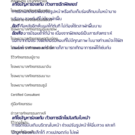
ศัลยแพทย์ ประเทศเกาหลี
แก้ไขปัญหาร่องแก้ม ด้วยการฉีดฟิลเลอร์
โรงพยาบาลศัลยกรรมเฟรช
การฉีดฟิลเลอร์เพื่อปรับรูปหน้าหรือเติมเต็มร่องลึกบนใบหน้าบาง
บริเวณ สวยทันทีไม่ต้องพักฟื้น
โรงพยาบาลศัลยกรรมจีเอ็นจี
ข้อดี
 คือหลังฉีดเห็นผลได้ทันที ไม่ต้องใช้เวลาพักฟื้นนาน
โรงพยาบาลศัลยกรรมอิมเมจอัพ
ข้อเสีย
 อาจมีรอยช้ำได้บ้าง เนื่องจากฟิลเลอร์เป็นสารสังเคราะห์ 
โรงพยาบาลศัลยกรรมเจดับเบิลยู
นอกจากต้องระวังฟิลเลอร์ปลอมที่ไม่มีคุณภาพ ในบางท่านแม้จะใช้ฟิล
เลอร์แท้ ราคาแพง แต่ร่างกายก็สามารถเกิดอาการแพ้ได้เช่นกัน
โรงพยาบาลศัลยกรรมมาร์เบิ้ล
รีวิวศัลยกรรมผู้ชาย
โรงพยาบาลศัลยกรรมมาอิน
โรงพยาบาลศัลยกรรมนานะ
โรงพยาบาลศัลยกรรมรูบี
Certified Consultant
คู่มือศัลยกรรม
ข่าวสารศัลยกรรมเกาหลี
แก้ไขปัญหาร่องแก้ม ด้วยการฉีดไขมันเติมใบหน้า
รีวิวดูดไขมัน
การฉีดไขมันเติมบริเวณใบหน้า ช่วยปรับรูปหน้าให้อิ่มสวย และแก้
ปัญหาร่องแก้มลึกได้ สวยปลอดภัย ไม่แพ้
รีวิวดูดไขมันหน้า