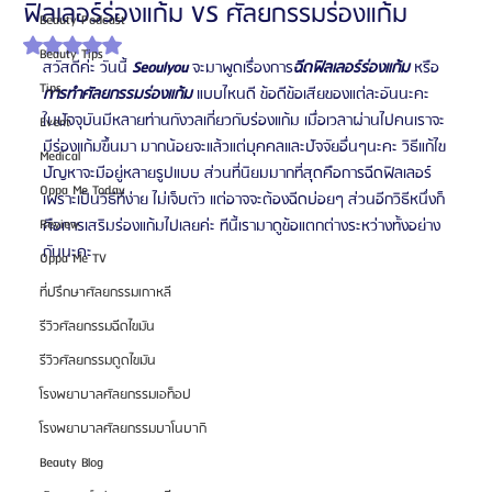
ฟิลเลอร์ร่องแก้ม VS ศัลยกรรมร่องแก้ม
Beauty Podcast
ได้รับ NaN เต็ม 5 ดาว
Beauty Tips
สวัสดีค่ะ วันนี้ 
Seoulyou
 จะมาพูดเรื่องการ
ฉีดฟิลเลอร์ร่องแก้ม
 หรือ 
Tips
การทำศัลยกรรมร่องแก้ม
 แบบไหนดี ข้อดีข้อเสียของแต่ละอันนะคะ
ในปัจจุบันมีหลายท่านกังวลเกี่ยวกับร่องแก้ม เมื่อเวลาผ่านไปคนเราจะ
Event
มีร่องแก้มขึ้นมา มากน้อยจะแล้วแต่บุคคลและปัจจัยอื่นๆนะคะ วิธีแก้ไข
Medical
ปัญหาจะมีอยู่หลายรูปแบบ ส่วนที่นิยมมากที่สุดคือการฉีดฟิลเลอร์ 
Oppa Me Today
เพราะเป็นวิธีที่ง่าย ไม่เจ็บตัว แต่อาจจะต้องฉีดบ่อยๆ ส่วนอีกวิธีหนึ่งก็
Review
คือการเสริมร่องแก้มไปเลยค่ะ ทีนี้เรามาดูข้อแตกต่างระหว่างทั้งอย่าง
กันนะคะ
Oppa Me TV
ที่ปรึกษาศัลยกรรมเกาหลี
รีวิวศัลยกรรมฉีดไขมัน
รีวิวศัลยกรรมดูดไขมัน
โรงพยาบาลศัลยกรรมเอท็อป
โรงพยาบาลศัลยกรรมบาโนบากิ
Beauty Blog