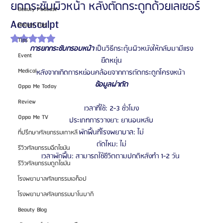
ยกกระชับผิวหน้า หลังตัดกระดูกด้วยเลเซอร์
Beauty Podcast
Accusculpt
Beauty Tips
ได้รับ NaN เต็ม 5 ดาว
Tips
การยกกระชับกรอบหน้า
 เป็นวิธีกระตุ้นผิวหนังให้กลับมามีแรง
Event
ยืดหยุ่น
Medical
หลังจากเกิดการหย่อนคล้อยจากการตัดกระดูกโครงหน้า 
ข้อมูลผ่าตัด
Oppa Me Today
Review
เวลาที่ใช้: 2-3 ชั่วโมง
Oppa Me TV
ประเภทการวางยา: ยานอนหลับ
พักฟื้นที่โรงพยาบาล: ไม่
ที่ปรึกษาศัลยกรรมเกาหลี
ตัดไหม: ไม่
รีวิวศัลยกรรมฉีดไขมัน
เวลาพักฟื้น: สามารถใช้ชีวิตตามปกติหลังทำ 1-2 วัน 
รีวิวศัลยกรรมดูดไขมัน
โรงพยาบาลศัลยกรรมเอท็อป
โรงพยาบาลศัลยกรรมบาโนบากิ
Beauty Blog