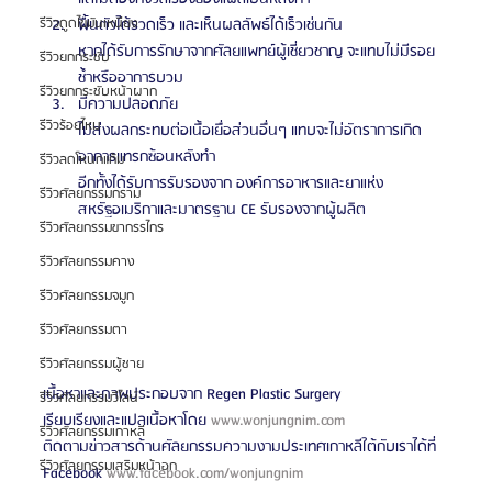
ฟื้นตัวได้รวดเร็ว และเห็นผลลัพธ์ได้เร็วเช่นกัน
รีวิวดูดไขมันเหนียง
หากได้รับการรักษาจากศัลยแพทย์ผู้เชี่ยวชาญ จะแทบไม่มีรอย
รีวิวยกกระชับ
ช้ำหรืออาการบวม
รีวิวยกกระชับหน้าผาก
มีความปลอดภัย
รีวิวร้อยไหม
ไม่ส่งผลกระทบต่อเนื้อเยื่อส่วนอื่นๆ แทบจะไม่อัตราการเกิด
อาการแทรกซ้อนหลังทำ
รีวิวลดโหนกแก้ม
อีกทั้งได้รับการรับรองจาก องค์การอาหารและยาแห่ง
รีวิวศัลยกรรมกราม
สหรัฐอเมริกาและมาตรฐาน CE รับรองจากผู้ผลิต 
รีวิวศัลยกรรมขากรรไกร
รีวิวศัลยกรรมคาง
รีวิวศัลยกรรมจมูก
รีวิวศัลยกรรมตา
รีวิวศัลยกรรมผู้ชาย
เนื้อหาและภาพประกอบจาก Regen Plastic Surgery
รีวิวศัลยกรรมวีไลน์
เรียบเรียงและแปลเนื้อหาโดย 
www.wonjungnim.com
รีวิวศัลยกรรมเกาหลี
ติดตามข่าวสารด้านศัลยกรรมความงามประเทศเกาหลีใต้กับเราได้ที่
รีวิวศัลยกรรมเสริมหน้าอก
Facebook 
www.facebook.com/wonjungnim