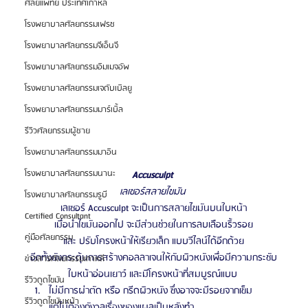
ศัลยแพทย์ ประเทศเกาหลี
โรงพยาบาลศัลยกรรมเฟรช
โรงพยาบาลศัลยกรรมจีเอ็นจี
โรงพยาบาลศัลยกรรมอิมเมจอัพ
โรงพยาบาลศัลยกรรมเจดับเบิลยู
โรงพยาบาลศัลยกรรมมาร์เบิ้ล
รีวิวศัลยกรรมผู้ชาย
โรงพยาบาลศัลยกรรมมาอิน
โรงพยาบาลศัลยกรรมนานะ
Accusculpt
เลเซอร์สลายไขมัน
โรงพยาบาลศัลยกรรมรูบี
เลเซอร์ Accusculpt จะเป็นการสลายไขมันบนใบหน้า
Certified Consultant
เมื่อนำไขมันออกไป จะมีส่วนช่วยในการลบเลือนริ้วรอย
คู่มือศัลยกรรม
และ ปรับโครงหน้าให้เรียวเล็ก แบบวีไลน์ได้อีกด้วย
อีกทั้งยังกระตุ้นการสร้างคอลลาเจนให้กับผิวหนังเพื่อมีความกระชับ
ข่าวสารศัลยกรรมเกาหลี
ใบหน้าอ่อนเยาว์ และมีโครงหน้าที่สมบูรณ์แบบ 
รีวิวดูดไขมัน
ไม่มีการผ่าตัด หรือ กรีดผิวหนัง ซึ่งอาจจะมีรอยจากเข็ม
รีวิวดูดไขมันหน้า
แต่ไม่ต้องกังวลเรื่องของแผลเป็นหลังทำ