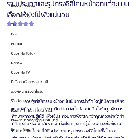
รวมประเภทและรูปทรงซิลิโคนหน้าอกแต่ละแบบ
Beauty Podcast
เลือกให้ปังไม่พังแน่นอน
Beauty Tips
ได้รับ NaN เต็ม 5 ดาว
Tips
Event
Medical
Oppa Me Today
Review
Oppa Me TV
ที่ปรึกษาศัลยกรรมเกาหลี
รีวิวศัลยกรรมฉีดไขมัน
รีวิวศัลยกรรมดูดไขมัน
	การทำศัลยกรรมหน้าอกนั้นเป็นการผ่าตัดใหญ่ที่มีความเสี่ยง 
แถมยังมีราคาค่อนข้างสูงอีกด้วย ดังนั้นก่อนตัดสินใจทำคุณจึงควร
โรงพยาบาลศัลยกรรมเอท็อป
ศึกษาหาความรู้ให้ดี เพื่อใช้ประกอบการพิจารณาว่าคุณควรผ่าตัดทำ
โรงพยาบาลศัลยกรรมบาโนบากิ
ศัลยกรรมหรือไม่ และหากผ่ามีอะไรที่คุณควรรู้บ้าง อย่างเช่นที่เราจะ
Beauty Blog
มาแนะนำกันในวันนี้ก็คือประเภทและรูปทรงของซิลิโคนที่ใช้ในการ