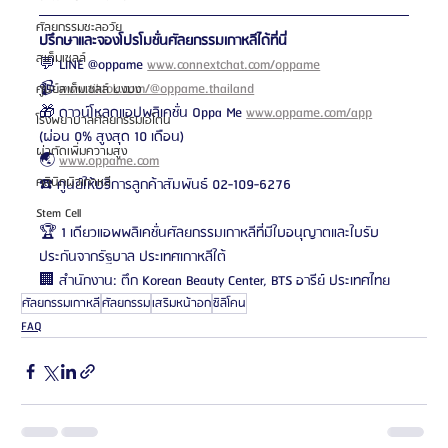
ศัลยกรรมชะลอวัย
ปรึกษาและจองโปรโมชั่นศัลยกรรมเกาหลีได้ที่นี่
สเต็มเซลล์
💬 LINE @oppame 
www.connextchat.com/oppame
📹 
www.tiktok.com/@oppame.thailand
ศูนย์สเต็มเซลล์ บงบง
🎁 ดาวน์โหลดแอปพลิเคชั่น Oppa Me 
www.oppame.com/app
โรงพยาบาลศัลยกรรมเอโตน
(ผ่อน 0% สูงสุด 10 เดือน)
ผ่าตัดเพิ่มความสูง
🌏 
www.oppame.com
คลินิกผิวเกาหลี
☎️ ศูนย์ให้บริการลูกค้าสัมพันธ์ 02-109-6276
Stem Cell
🏆 1 เดียวแอพพลิเคชั่นศัลยกรรมเกาหลีที่มีใบอนุญาตและใบรับ
ประกันจากรัฐบาล ประเทศเกาหลีใต้
🏢 สำนักงาน: ตึก Korean Beauty Center, BTS อารีย์ ประเทศไทย
ศัลยกรรมเกาหลี
ศัลยกรรม
เสริมหน้าอก
ซิลิโคน
FAQ