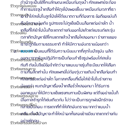
ตัวผิวจะเป็นซิลิโคนลักษณะเหมือนกับถุงน้ำ ศัลยแพทย์จะต้อง
รีวิวดูดไขมันเหนียง
ทำการบรรจุน้ำเกลือทำให้ถุงโป่งพองขึ้นมาเหมือนกับเวลาที่เรา
รีวิวยกกระชับ
เอาน้ำใส่ลงไปในลูกโป่งให้ได้ขนาดตามที่ต้องการ ข้อดีของมันก็
คือมีความนุ่มเด้ง รูปทรงจะไม่ดูแข็งเป็นบล็อกแต่อย่างใด น้ำ
รีวิวยกกระชับหน้าผาก
เกลือที่ใส่เข้าไปนั้นก็จะแตกต่างกันออกไปแล้วแต่แบรนด์และรุ่น 
รีวิวร้อยไหม
เวลาเกิดปัญหาซิลิโคนแตกแล้วน้ำเกลือไหลออกมา ร่างกายของ
รีวิวลดโหนกแก้ม
เราจะดูดซึมตามธรรมชาติ ทำให้มีความอันตรายน้อยกว่า 
แบบเจล
 เป็นแบบที่ได้รับความนิยมมากที่สุดในปัจจุบัน ผลิต
รีวิวศัลยกรรมกราม
ออกมาจากห้องปฏิบัติการเป็นก้อนสำเร็จรูปพร้อมใส่เลยใน
รีวิวศัลยกรรมขากรรไกร
ทันที ดังนั้นจึงมีข้อจำกัดว่าบางแบนบางรุ่นก็จะมีขนาดให้เลือก
รีวิวศัลยกรรมคาง
ตามที่ผลิตเท่านั้น ศัลยแพทย์ไม่ต้องวุ่นวายเติมน้ำเกลือก่อนทำ
รีวิวศัลยกรรมจมูก
ศัลยกรรมแต่อย่างใด โอกาสเคลื่อนที่เมื่อใส่เข้าไปในร่างกาย
น้อยกว่า หมดปัญหาเรื่องน้ำเกลือรั่วไหลออกมา ได้รับการ
รีวิวศัลยกรรมตา
ออกแบบมาให้มีความแข็งแรงทนทานเป็นพิเศษ แต่ถึงอย่างนั้นก็
รีวิวศัลยกรรมผู้ชาย
มีโอกาสชำรุดได้เช่นเดียวกัน ไม่ว่าจะเป็นการถูกพังผืดรัดจน
รีวิวศัลยกรรมวีไลน์
กลายเป็นลอน การแตกที่ทำให้เกิดอันตรายมากกว่าแบบน้ำ
เกลือ เมื่อมีปัญหาจะทำให้หน้าอกทั้งสองข้างมีขนาดแตกต่างกัน
รีวิวศัลยกรรมเกาหลี
อย่างชัดเจน 
รีวิวศัลยกรรมเสริมหน้าอก