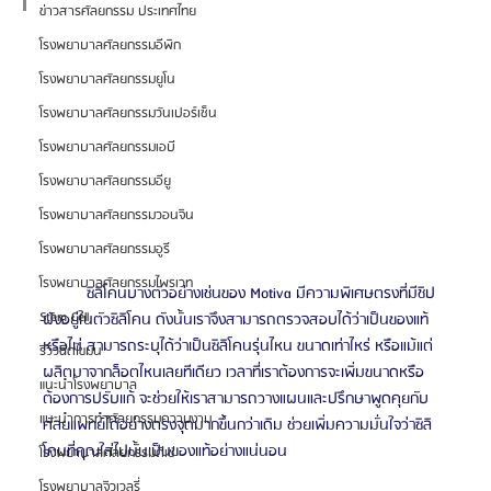
ข่าวสารศัลยกรรม ประเทศไทย
โรงพยาบาลศัลยกรรมอีพิก
โรงพยาบาลศัลยกรรมยูโน
โรงพยาบาลศัลยกรรมวันเปอร์เซ็น
โรงพยาบาลศัลยกรรมเอบี
โรงพยาบาลศัลยกรรมอียู
โรงพยาบาลศัลยกรรมวอนจิน
โรงพยาบาลศัลยกรรมอูรี
โรงพยาบาลศัลยกรรมไพรเวท
	ซิลิโคนบางตัวอย่างเช่นของ Motiva มีความพิเศษตรงที่มีชิป
Stem Cell
ฝังอยู่ในตัวซิลิโคน ดังนั้นเราจึงสามารถตรวจสอบได้ว่าเป็นของแท้
หรือไม่ สามารถระบุได้ว่าเป็นซิลิโคนรุ่นไหน ขนาดเท่าไหร่ หรือแม้แต่
รีวิวฉีดไขมัน
ผลิตมาจากล็อตไหนเลยทีเดียว เวลาที่เราต้องการจะเพิ่มขนาดหรือ
แนะนำโรงพยาบาล
ต้องการปรับแก้ จะช่วยให้เราสามารถวางแผนและปรึกษาพูดคุยกับ
แนะนำการทำศัลยกรรมความงาม
ศัลยแพทย์ได้อย่างตรงจุดมากขึ้นกว่าเดิม ช่วยเพิ่มความมั่นใจว่าซิลิ
โคนที่คุณใส่ไปนั้นเป็นของแท้อย่างแน่นอน 
โรงพยาบาลศัลยกรรมดีเซ่
โรงพยาบาลจิวเวลรี่