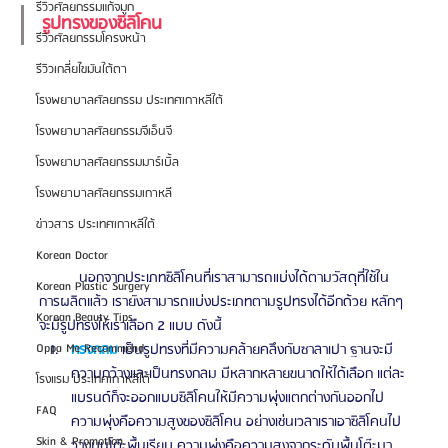
รีวิวศัลยกรรมแก้จมูก
รูปทรงของซิลิโคน 
รีวิวศัลยกรรมโครงหน้า
รีวิวเกลี่ยไขมันใต้ตา
โรงพยาบาลศัลยกรรม ประเทศเกาหลีใต้
โรงพยาบาลศัลยกรรมจีเอ็นจี
โรงพยาบาลศัลยกรรมมาร์เบิ้ล
โรงพยาบาลศัลยกรรมเกาหลี
ข่าวสาร ประเทศเกาหลีใต้
Korean Doctor
	นอกจากประเภทซิลิโคนที่เราสามารถแบ่งได้ตามวัสดุที่ใช้ใน
Korean Plastic Surgery
การผลิตแล้ว เรายังสามารถแบ่งประเภทตามรูปทรงได้อีกด้วย หลักๆ 
Korean Beauty Tips
จะมีรูปทรงให้เราเลือก 2 แบบ ดังนี้ 
ทรงกลม
 เป็นรูปทรงที่มีความคล้ายคลึงกับซาลาเปา ฐานจะมี
Oppa Me Recommend
ความกว้างและเป็นทรงกลม มีหลากหลายขนาดให้ได้เลือก แต่ละ
โรงแรม ประเทศเกาหลีใต้
แบรนด์ก็จะออกแบบซิลิโคนให้มีความพุ่งแตกต่างกันออกไป 
FAQ
ความพุ่งคือความสูงของซิลิโคน อย่างเช่นเวลาเราเอาซิลิโคนไป
Skin & Promotion
วางบนโต๊ะพื้นเรียบ ความพุ่งคือความสูงจากระดับพื้นโต๊ะมา