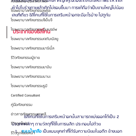
ศัลยกรรมหน้าอก เป็นสิ่งสำคัญที่คุณต้องตัดสินใจให้ดี เพราะหากใส่
ศัลยแพทย์ ประเทศเกาหลี
เข้าไปในร่างกายแล้วเกิดไม่ชอบขึ้นมา การแก้ถือว่าเป็นงานใหญ่ไม่น้อย
โรงพยาบาลศัลยกรรมเฟรช
เลยทีเดียว ซิลิโคนที่ใช้ในการเสริมหน้าอกจะมีอะไรบ้าง ไปดูกัน 
โรงพยาบาลศัลยกรรมจีเอ็นจี
โรงพยาบาลศัลยกรรมอิมเมจอัพ
ประเภทของซิลิโคน
โรงพยาบาลศัลยกรรมเจดับเบิลยู
โรงพยาบาลศัลยกรรมมาร์เบิ้ล
รีวิวศัลยกรรมผู้ชาย
โรงพยาบาลศัลยกรรมมาอิน
โรงพยาบาลศัลยกรรมนานะ
โรงพยาบาลศัลยกรรมรูบี
Certified Consultant
คู่มือศัลยกรรม
ข่าวสารศัลยกรรมเกาหลี
	ซิลิโคนที่ใช้ในการเสริมหน้าอกนั้นสามารถแบ่งออกได้เป็น 2 
ประเภทหลักๆ ตามวัสดุที่ใช้ในการผลิต ประกอบไปด้วย 
รีวิวดูดไขมัน
แบบน้ำเกลือ
 เป็นแบบยุคเก่าที่ได้รับความนิยมในอดีต ข้างนอก
รีวิวดูดไขมันหน้า