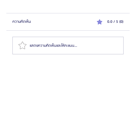
ความคิดเห็น
0.0 / 5 (0)
แสดงความคิดเห็นและให้คะแนน...
ความสำคัญของการตรวจสุขภาพก่อนทำศัลยกรรมที่โรง
พยาบาลบาโนบากิ (Banobagi)