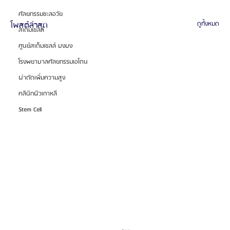
ศัลยกรรมชะลอวัย
โพสต์ล่าสุด
ดูทั้งหมด
สเต็มเซลล์
ศูนย์สเต็มเซลล์ บงบง
โรงพยาบาลศัลยกรรมเอโตน
ผ่าตัดเพิ่มความสูง
คลินิกผิวเกาหลี
Stem Cell