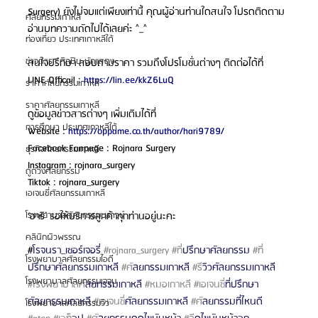
Surgery) ยังไม่จบแต่เพียงเท่านี้ คุณผู้อ่านท่านใดสนใจ โปรดติดตาม
ศัลยกรรมเกาหลี
อ่านบทความถัดไปได้เลยค่ะ ^_^
ท่องเที่ยว ประเทศเกาหลีใต้
ข่าวดารา ศิลปิน นักแสดง
สนใจปรึกษา สอบถามราคา รวมถึงโปรโมชั่นต่างๆ ติดต่อได้ที่
LINE Officail : 
https://lin.ee/kkZ6LuQ
ราคาศัลยกรรมเกาหลี
ราคาศัลยกรรมเกาหลี
ดูข้อมูลข่าวสารต่างๆ เพิ่มเติมได้ที่
การศึกษา ประเทศเกาหลีใต้
Website : 
https://oppame.co.th/author/hari9789/
Facebook Fanpage : Rojnara Surgery
ธุรกิจศัลยกรรมเกาหลี
Instagram : rojnara_surgery
ดูดวงศัลยกรรม
Tiktok : rojnara_surgery
เอเจนซี่ศัลยกรรมเกาหลี
‘ฮาริ’ รอให้บริการลูกค้าทุกท่านอยู่นะคะ
โรงพยาบาลศัลยกรรมบราวน์
คลินิกผิวพรรณ
#
โรจนรา_เซอร์เจอรี่ 
#rojnara_surgery
#ท
ี่ปรึกษาศัลยกรรม 
#ท
โรงพยาบาลศัลยกรรมไอดี
ปรึกษาศัลยกรรมเกาหลี 
#ศ
ัลยกรรมเกาหลี 
#ร
ีวิวศัลยกรรมเกาหลี 
โรงพยาบาลศัลยกรรมเจจุน
#โรงพยาบาลศ
ัลยกรรมเกาหลี 
#หมอเกาหล
ี 
#เอเจนซ
ี่ที่ปรึกษา
ศัลยกรรมเกาหลี 
#เอเจนซ
ี่ศัลยกรรมเกาหลี 
#ศ
ัลยกรรมที่ไหนดี 
โรงพยาบาลศัลยกรรมวิว