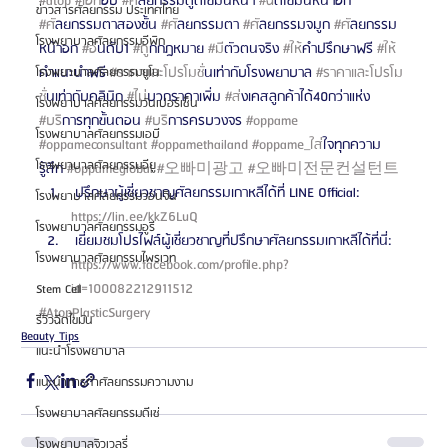
#atop
#เอท
็อป 
#ศ
ัลยกรรมดูดไขมันหน้า 
#ฉ
ีดไขมันหน้าอก 
ข่าวสารศัลยกรรม ประเทศไทย
#ศ
ัลยกรรมตาสองชั้น 
#ศ
ัลยกรรมตา 
#ศ
ัลยกรรมจมูก 
#ศ
ัลยกรรม
โรงพยาบาลศัลยกรรมอีพิก
หน้าอก 
#อ
ันดับ1 
#ถ
ูกกฎหมาย 
#ม
ีตัวตนจริง 
#ให
้คำปรึกษาฟรี 
#ให
คำแนะนำฟรี 
#ราคาและโปรโมช
ั่นเท่ากับโรงพยาบาล 
#ราคาและโปรโม
โรงพยาบาลศัลยกรรมยูโน
ช
ั่นเท่ากับคลินิก 
#ไม
่บวกราคาเพิ่ม 
#ส
่งเคสลูกค้าได้40กว่าแห่ง 
โรงพยาบาลศัลยกรรมวันเปอร์เซ็น
#บร
ิการทุกขั้นตอน 
#บร
ิการครบวงจร 
#oppame
โรงพยาบาลศัลยกรรมเอบี
#oppameconsultant
#oppamethailand
#oppame_ใส
่ใจทุกความ
โรงพยาบาลศัลยกรรมอียู
รู้สึก 
#oppameglobal
#오빠미광고
#오빠미전문컨설턴트
 ปรึกษาผู้เชี่ยวชาญศัลยกรรมเกาหลีได้ที่ LINE Official: 
โรงพยาบาลศัลยกรรมวอนจิน
https://lin.ee/kkZ6LuQ 
โรงพยาบาลศัลยกรรมอูรี
 เยี่ยมชมโปรไฟล์ผู้เชี่ยวชาญที่ปรึกษาศัลยกรรมเกาหลีได้ที่นี่: 
โรงพยาบาลศัลยกรรมไพรเวท
https://www.facebook.com/profile.php?
id=100082212911512 
Stem Cell
#AtopPlasticSurgery
รีวิวฉีดไขมัน
Beauty Tips
แนะนำโรงพยาบาล
แนะนำการทำศัลยกรรมความงาม
โรงพยาบาลศัลยกรรมดีเซ่
โรงพยาบาลจิวเวลรี่