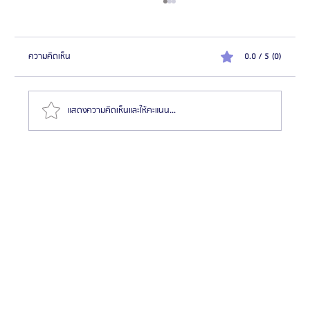
ความคิดเห็น
0.0 / 5 (0)
แสดงความคิดเห็นและให้คะแนน...
HemaPure โปรแกรมฟอกเลือดเกาหลี ฟื้นฟูเซลล์และ
สุขภาพลึก