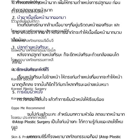
1. กำหนดสัดส่วนหน้าผาก เพื่อให้ทราบตำแหน่งการปลูกผม ก่อน
รีวิวศัลยกรรมแก้จมูก
ทำการลดขนาดหน้าผาก
รีวิวศัลยกรรมโครงหน้า
2. 
นำเอาเนื้อเยื่อหน้าผากออกมา
รีวิวเกลี่ยไขมันใต้ตา
    โดยที่ยังคงรักษากล้ามเนื้อบางๆที่อยู่บริเวณหน้าของศีรษะ และ
โรงพยาบาลศัลยกรรม ประเทศเกาหลีใต้
รักษาเส้นประสาทเอาไว้ หลังการผ่าตัดจะทำให้เนื้อเยื่อหน้าผากบวม
เล็กน้อย
โรงพยาบาลศัลยกรรมจีเอ็นจี
3. 
ปลูกถ่ายหนังศีรษะ
โรงพยาบาลศัลยกรรมมาร์เบิ้ล
    หลังจากปลูกถ่ายหนังศีรษะ ก็จะยืดหนังศีรษะด้วยกล้องเอนโด
โรงพยาบาลศัลยกรรมเกาหลี
สโคป 
4. 
ยืดหนังศีรษะค้างไว้
ข่าวสาร ประเทศเกาหลีใต้
    เลื่อนหนังศีรษะไปข้างหน้า ให้ตรงกับตำแหน่งที่อยากจะทำให้หน้า
Korean Doctor
ผากดูเล็กลง จากนั้นก็ยึดไว้กับกะโหลกศีรษะอย่างแน่นหนา
Korean Plastic Surgery
5. 
การเย็บผิวหนัง
Korean Beauty Tips
    ตรวจสอบให้มั่นใจ แล้วทำการเย็บผิวหนังให้เรียบร้อย
Oppa Me Recommend
            จบไปกันแล้วนะคะ สำหรับบทความหัวข้อ ลดขนาดหน้าผาก 
โรงแรม ประเทศเกาหลีใต้
@Atop Plastic Surgery เป็นไงกันบ้างคะ ได้ความรู้กันเยอะเลยใช่ไหม
FAQ
คะ
            บทความซีรี่ส์โรงพยาบาลศัลยกรรมเอท็อป (Atop Plastic 
Skin & Promotion