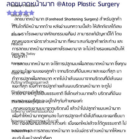
ลดขนาดหน้าผาก @Atop Plastic Surgery
Beauty Podcast
ได้รับ NaN เต็ม 5 ดาว
Beauty Tips
  ลดขนาดหน้าผาก (Forehead Shortening Surgery) สำหรับลูกค้า
Tips
ท่านใดที่มีหน้าผากกว้าง หลังอ่านบทความนี้แล้ว ให้เลิกกังวลได้เลย
ค่ะ เพราะโรงพยาบาลศัลยกรรมเอท็อป สามารถแก้ปัญหานี้ได้ โดย
Event
คุณหมอจะหาอัตราส่วนหน้าผาก ที่เหมาะสมกับลูกค้าแต่ละท่าน และ
Medical
การลดขนาดหน้าผากของทางโรงพยาบาล จะไม่สร้างรอยแผลเป็นให้
Oppa Me Today
กับลูกค้า
Review
 การลดขนาดหน้าผาก จะใช้การปลูกผมเพื่อลดขนาดหน้าผาก ซึ่งคุณ
หมอจะนำเอาผมของลูกค้า จากบริเวณที่มีผมหนาและเยอะที่สุด มา
Oppa Me TV
ทำการปลูกเพื่อลดขนาด หากไม่นำเส้นผมมาจากบริเวณที่มีเส้นผม
ที่ปรึกษาศัลยกรรมเกาหลี
เยอะที่สุด เมื่อทำการปลูกถ่ายเส้นผมบริเวณหน้าผาก จะดูไม่
รีวิวศัลยกรรมฉีดไขมัน
สวยงาม และดูไม่เป็นธรรมชาติ ซึ่งโดยส่วนมากแล้ว บริเวณที่มีผม
หนาและเยอะที่สุด จะอยู่ใกล้ๆกับท้ายทอยค่ะ 
รีวิวศัลยกรรมดูดไขมัน
 คุณหมอจะเอาผมมาจากบริเวณนี้ แล้วนำไปปลูกถ่ายบนหน้าผาก 
โรงพยาบาลศัลยกรรมเอท็อป
เพื่อทำให้หน้าผากดูแคบลง ในการปลูกจะคำนึงไปถึงผมจะงอกขึ้นมา
โรงพยาบาลศัลยกรรมบาโนบากิ
ใหม่ ต้องเลือกผมให้เหมาะด้วยค่ะ เมื่องอกใหม่แล้วจะได้ดูธรรมชาติ ไม่
หลอกตา และการลดขนาดหน้าผาก จะเน้นอัตราส่วนหน้าผากให้เหมาะ
Beauty Blog
สมกับใบหน้าลูกค้าที่สุด