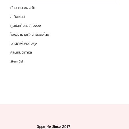
ศัลยกรรมชะลอวัย
สเต็มเซลล์
HemaPure โปรแกรมฟอกเลือดเกาหลี ฟื้นฟูเซลล์และ
สุขภาพลึก
ศูนย์สเต็มเซลล์ บงบง
โรงพยาบาลศัลยกรรมเอโตน
ผ่าตัดเพิ่มความสูง
คลินิกผิวเกาหลี
Stem Cell
Oppa Me Since 2017