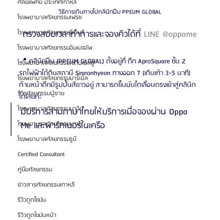
ศัลยแพทย์ ประเทศเกาหลี
วิธีการเดินทางไปคลินิกปึม PPEUM GLOBAL
โรงพยาบาลศัลยกรรมเฟรช
โรงพยาบาลศัลยกรรมจีเอ็นจี
ตรวจสอบเวลาทำการและจองคิวได้ที่ 
LINE @oppame
โรงพยาบาลศัลยกรรมอิมเมจอัพ
📍 คลินิกปึม (PPEUM GLOBAL) ตั้งอยู่ที่ ตึก AproSquare ชั้น 2
โรงพยาบาลศัลยกรรมเจดับเบิลยู
รถไฟฟ้าใต้ดินสถานี Sinnonhyeon ทางออก 7 (เดินเท้า 3-5 นาที)
โรงพยาบาลศัลยกรรมมาร์เบิ้ล
ด้านหน้าตึกมีรูปปั้นสีขาวอยู่ สามารถขึ้นบันไดเลื่อนตรงเข้าสู่คลินิก
รีวิวศัลยกรรมผู้ชาย
ได้เลยค่ะ
โรงพยาบาลศัลยกรรมมาอิน
มีบริการล่ามภาษาไทยให้บริการเมื่อจองผ่าน Oppa 
โรงพยาบาลศัลยกรรมนานะ
Me และพาร์ทเนอร์ในเครือ
โรงพยาบาลศัลยกรรมรูบี
Certified Consultant
คู่มือศัลยกรรม
ข่าวสารศัลยกรรมเกาหลี
รีวิวดูดไขมัน
รีวิวดูดไขมันหน้า