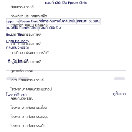
แผนที่คลินิกปึม Ppeum Clinic
ศัลยกรรมเกาหลี
ท่องเที่ยว ประเทศเกาหลีใต้
oppa me
Ppeum Clinic
วิธีการเดินทางไปคลินิกปึม
PPEUM GLOBAL
ข่าวดารา ศิลปิน นักแสดง
แผนที่ไป Ppeum Clinic
แผนที่คลินิกปึม
ราคาศัลยกรรมเกาหลี
Beauty Tips
Oppa Me Today
ราคาศัลยกรรมเกาหลี
คลินิกผิวพรรณ
การศึกษา ประเทศเกาหลีใต้
ธุรกิจศัลยกรรมเกาหลี
ดูดวงศัลยกรรม
เอเจนซี่ศัลยกรรมเกาหลี
โรงพยาบาลศัลยกรรมบราวน์
โพสต์ล่าสุด
ดูทั้งหมด
คลินิกผิวพรรณ
โรงพยาบาลศัลยกรรมไอดี
โรงพยาบาลศัลยกรรมเจจุน
โรงพยาบาลศัลยกรรมวิว