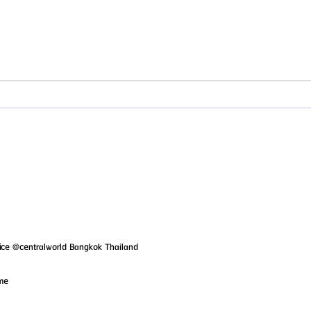
HemaPure โปรแกรมฟอกเลือดเกาหลี
HemaP
ฟื้นฟูเซลล์และสุขภาพลึก
ความถี
ice @centralworld Bangkok Thailand
ame