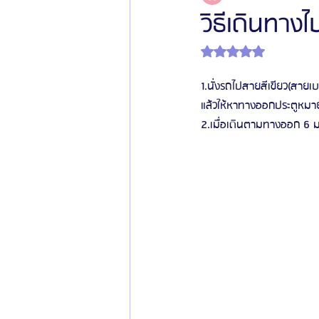
วิธีเดินทา
ได้รับ NaN เต็ม 5 ดาว
โรงพยาบาลศัลยกรรมเฟรช
โรงพยาบาลศ
1.นั่งรถไปสายสีเขียว(สายเ
แล้วให้หาทางออกประตูหมา
รีวิวศัลยกรรมผู้ชาย
โรงพยาบาลศัลยก
2.เมื่อเดินตามทางออก 6 ม
ข่าวสารศัลยกรรมเกาหลี
รีวิวดูดไขมัน