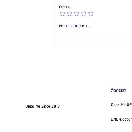
ให้คะแนน
HemaPure คืออะไร นวัตกรรมฟอก
เขียนความคิดเห็น…
เลือดทางการแพทย์ ฟื้นฟูระดับเซลล์
ติดต่อเรา
Oppa Me Off
Oppa Me Since 2017
LINE @opp