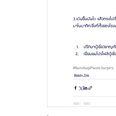
3.เดินขึ้นบันได แล้วตรงไ
บาโนบากิค่ะซึ่งที่ตั้งของโ
 ปรึกษาผู้เชี่ยวชาญศั
 เยี่ยมชมโปรไฟล์ผู้เช
#BanobagiPlasticSurgery
Beauty Tips