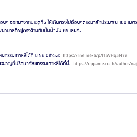
ปเรื่อยๆ ออกมาจากประตูที่6 ให้เดินตรงไปเรื่อยๆตรงมาสักประมาณ 100 เม
รงพยาบาลก็อยู่ตรงข้ามกับปั๊มน้ำมัน GS เลยค่ะ
ลยกรรมเกาหลีได้ที่ LINE Official: 
 https://line.me/ti/p/lTSVHq5N7e 
ี่ยวชาญที่ปรึกษาศัลยกรรมเกาหลีได้ที่นี่: 
 https://oppame.co.th/author/naj