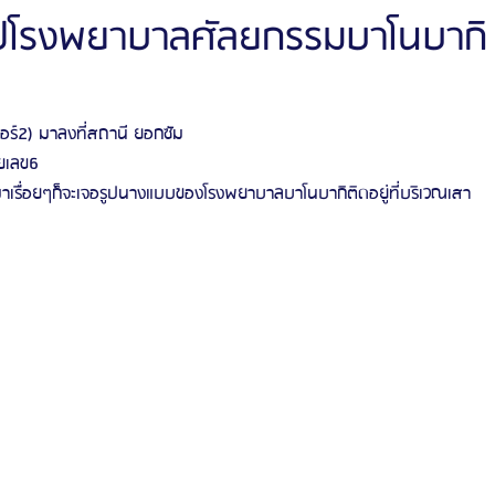
งไปโรงพยาบาลศัลยกรรมบาโนบากิ
ัลยกรรมจีเอ็นจี
โรงพยาบาลศัลยกรรมอิมเมจอัพ
โรงพยาบาลศัลยกรรมเจดับเบ
บอร์2) มาลงที่สถานี ยอกซัม 
ยเลข6
รรมมาอิน
โรงพยาบาลศัลยกรรมนานะ
โรงพยาบาลศัลยกรรมรูบี
Certif
าเรื่อยๆก็จะเจอรูปนางแบบของโรงพยาบาลบาโนบากิติดอยู่ที่บริเวณเสา
รีวิวดูดไขมันหน้า
รีวิวดูดไขมันเหนียง