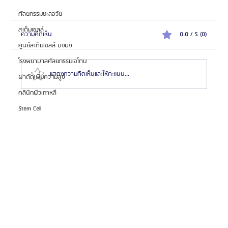
ศัลยกรรมชะลอวัย
สเต็มเซลล์
ความคิดเห็น
0.0 / 5 (0)
ศูนย์สเต็มเซลล์ บงบง
โรงพยาบาลศัลยกรรมเอโตน
แสดงความคิดเห็นและให้คะแนน...
ผ่าตัดเพิ่มความสูง
คลินิกผิวเกาหลี
Stem Cell
HemaPure โปรแกรมฟอกเลือดเกาหลี ฟื้นฟูเซลล์และ
สุขภาพลึก