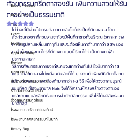
ศัลยกรรมกรีดตาสองชั้น เพิ่มความสวยให้ชั้น
Beauty Podcast
ตาอย่างเป็นธรรมชาติ
Beauty Tips
ได้รับ NaN เต็ม 5 ดาว
Tips
ไม่ว่าจะกี่ปีผ่านไปเทรนด์สาวตากลมโตก็ยังเป็นที่นิยมเสมอ โดย
Event
สัดส่วนดวงตาที่สวยงามจะต้องมีพื้นที่ตาขาวทั้งบริเวณหัวตาและหาง
Medical
ตาเป็นรูปสามเหลี่ยมเท่าๆกัน และจะต้องเห็นตาดำมากกว่า 80% ของ
ตาดำทั้งหมด หากใครที่มีดวงตาแบบนี้เรียกได้ว่าเป็นดวงตาฟ้า
Oppa Me Today
ประทานเลยล่ะ
Review
วิธีการศัลยกรรมตาของแต่ละคนจะแตกต่างกันไป ซึ่งมีมากกว่า 10 
Oppa Me TV
แบบ แต่ละเคสอาจไม่เหมือนกันเลยก็ได้ บางคนทำเพียงวิธีเดียวก็สวย
แล้ว แต่บางคนอาจจะต้องทำมากกว่า 1-3 วิธี เพื่อให้ดวงตาสมบูรณ์
ที่ปรึกษาศัลยกรรมเกาหลี
แบบที่สุด ที่โรงพยาบาล Note จึงได้วิเคราะห์โครงสร้างดวงตาของ
รีวิวศัลยกรรมฉีดไขมัน
แต่ละคนแบบละเอียดก่อนการผ่าตัดศัลยกรรม เพื่อให้ได้ผลลัพธ์ออก
รีวิวศัลยกรรมดูดไขมัน
มาดีที่สุด
โรงพยาบาลศัลยกรรมเอท็อป
โรงพยาบาลศัลยกรรมบาโนบากิ
Beauty Blog