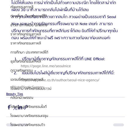
ไม่มีให้เห็นเลย การผ่าตัดเป็นไปด้วยความประณีต โดยใช้เวลาผ่าตัด
ศัลยกรรมเกาหลี
เพียง 30 นาที สามารถกลับไปพักฟื้นที่บ้านได้เลย
ท่องเที่ยว ประเทศเกาหลีใต้
สาวๆคนไหนที่อยากมีดวงตากลมโต สวยอย่างเป็นธรรมชาติ Seoul 
Nice ขอแนะนำการศัลยกรรมที่โรงพยาบาล Note เลยค่ะ สามารถ
ข่าวดารา ศิลปิน นักแสดง
ปรึกษาการทำศัลยกรรมที่เกาหลีกับเราได้เลย ยินดีให้คำปรึกษาทุกขั้น
ราคาศัลยกรรมเกาหลี
ตอน พร้อมให้คำแนะนำฟรี เพราะความสวยต้องมาก่อนเสมอค่ะ
ราคาศัลยกรรมเกาหลี
การศึกษา ประเทศเกาหลีใต้
 ปรึกษาผู้เชี่ยวชาญศัลยกรรมเกาหลีได้ที่ LINE Official: 
ธุรกิจศัลยกรรมเกาหลี
https://page.line.me/seoulnice 
ดูดวงศัลยกรรม
 เยี่ยมชมโปรไฟล์ผู้เชี่ยวชาญที่ปรึกษาศัลยกรรมเกาหลีได้ที่นี่: 
เอเจนซี่ศัลยกรรมเกาหลี
https://oppame.co.th/author/seoul-nice-agency/ 
#NotePlasticSurgery
โรงพยาบาลศัลยกรรมบราวน์
Beauty Tips
คลินิกผิวพรรณ
โรงพยาบาลศัลยกรรมไอดี
โรงพยาบาลศัลยกรรมเจจุน
โรงพยาบาลศัลยกรรมวิว