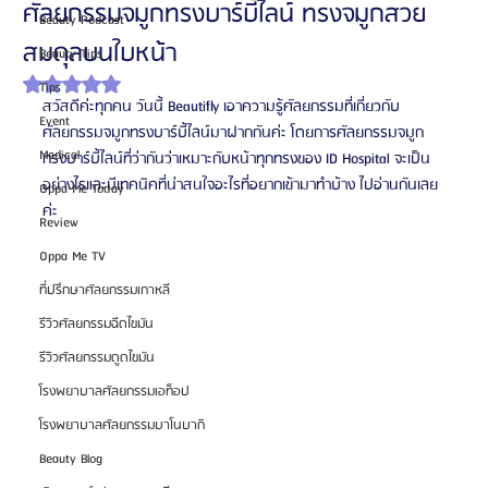
ศัลยกรรมจมูกทรงบาร์บี้ไลน์ ทรงจมูกสวย
Beauty Podcast
สมดุลบนใบหน้า
Beauty Tips
ได้รับ NaN เต็ม 5 ดาว
Tips
สวัสดีค่ะทุกคน วันนี้ Beautifly เอาความรู้ศัลยกรรมที่เกี่ยวกับ
Event
ศัลยกรรมจมูกทรงบาร์บี้ไลน์มาฝากกันค่ะ โดยการศัลยกรรมจมูก
Medical
ทรงบาร์บี้ไลน์ที่ว่ากันว่าเหมาะกับหน้าทุกทรงของ ID Hospital จะเป็น
อย่างไรและมีเทคนิคที่น่าสนใจอะไรที่อยากเข้ามาทำบ้าง ไปอ่านกันเลย
Oppa Me Today
ค่ะ
Review
Oppa Me TV
ที่ปรึกษาศัลยกรรมเกาหลี
รีวิวศัลยกรรมฉีดไขมัน
รีวิวศัลยกรรมดูดไขมัน
โรงพยาบาลศัลยกรรมเอท็อป
โรงพยาบาลศัลยกรรมบาโนบากิ
Beauty Blog