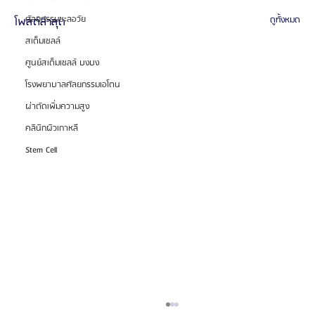
ศัลยกรรมชะลอวัย
โพสต์ล่าสุด
ดูทั้งหมด
สเต็มเซลล์
ศูนย์สเต็มเซลล์ บงบง
โรงพยาบาลศัลยกรรมเอโตน
ผ่าตัดเพิ่มความสูง
คลินิกผิวเกาหลี
Stem Cell