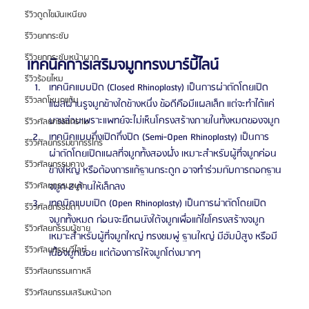
รีวิวดูดไขมันเหนียง
รีวิวยกกระชับ
รีวิวยกกระชับหน้าผาก
เทคนิคการเสริมจมูกทรงบาร์บี้ไลน์
รีวิวร้อยไหม
เทคนิคแบบปิด (Closed Rhinoplasty) เป็นการผ่าตัดโดยเปิด
รีวิวลดโหนกแก้ม
แผลผ่านรูจมูกข้างใดข้างหนึ่ง ข้อดีคือมีแผลเล็ก แต่จะทำได้แค่
บางส่วนเพราะแพทย์จะไม่เห็นโครงสร้างภายในทั้งหมดของจมูก
รีวิวศัลยกรรมกราม
เทคนิคแบบกึ่งเปิดกึ่งปิด (Semi-Open Rhinoplasty) เป็นการ
รีวิวศัลยกรรมขากรรไกร
ผ่าตัดโดยเปิดแผลที่จมูกทั้งสองฝั่ง เหมาะสำหรับผู้ที่จมูกค่อน
รีวิวศัลยกรรมคาง
ข้างใหญ่ หรือต้องการแก้ฐานกระดูก อาจทำร่วมกับการตอกฐาน
จมูก 2 ด้านให้เล็กลง
รีวิวศัลยกรรมจมูก
เทคนิคแบบเปิด (Open Rhinoplasty) เป็นการผ่าตัดโดยเปิด
รีวิวศัลยกรรมตา
จมูกทั้งหมด ก่อนจะยืดผนังใต้จมูกเพื่อแก้ไขโครงสร้างจมูก 
รีวิวศัลยกรรมผู้ชาย
เหมาะสำหรับผู้ที่จมูกใหญ่ ทรงชมพู่ ฐานใหญ่ มีฮัมป์สูง หรือมี
รีวิวศัลยกรรมวีไลน์
เนื้อจมูกน้อย แต่ต้องการให้จมูกโด่งมากๆ
รีวิวศัลยกรรมเกาหลี
รีวิวศัลยกรรมเสริมหน้าอก