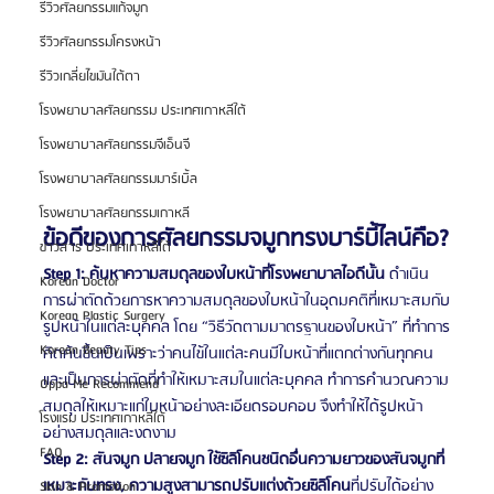
รีวิวศัลยกรรมแก้จมูก
รีวิวศัลยกรรมโครงหน้า
รีวิวเกลี่ยไขมันใต้ตา
โรงพยาบาลศัลยกรรม ประเทศเกาหลีใต้
โรงพยาบาลศัลยกรรมจีเอ็นจี
โรงพยาบาลศัลยกรรมมาร์เบิ้ล
โรงพยาบาลศัลยกรรมเกาหลี
ข้อดีของการศัลยกรรมจมูกทรงบาร์บี้ไลน์คือ?
ข่าวสาร ประเทศเกาหลีใต้
Step 1: ค้นหาความสมดุลของใบหน้าที่โรงพยาบาลไอดีนั้น
 ดำเนิน
Korean Doctor
การผ่าตัดด้วยการหาความสมดุลของใบหน้าในอุดมคติที่เหมาะสมกับ
Korean Plastic Surgery
รูปหน้าในแต่ละบุคคล โดย “วิธีวัดตามมาตรฐานของใบหน้า” ที่ทำการ
Korean Beauty Tips
คิดค้นขึ้นเป็นเพราะว่าคนไข้ในแต่ละคนมีใบหน้าที่แตกต่างกันทุกคน 
และเป็นการผ่าตัดที่ทำให้เหมาะสมในแต่ละบุคคล ทำการคำนวณความ
Oppa Me Recommend
สมดุลให้เหมาะแก่ใบหน้าอย่างละเอียดรอบคอบ จึงทำให้ได้รูปหน้า
โรงแรม ประเทศเกาหลีใต้
อย่างสมดุลและงดงาม
FAQ
Step 2: สันจมูก ปลายจมูก ใช้ซิลิโคนชนิดอื่นความยาวของสันจมูกที่
เหมาะกับทรง, ความสูงสามารถปรับแต่งด้วยซิลิโคน
ที่ปรับได้อย่าง
Skin & Promotion