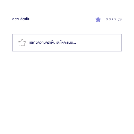
ความคิดเห็น
0.0 / 5 (0)
แสดงความคิดเห็นและให้คะแนน...
HemaPure โปรแกรมฟอกเลือดเกาหลี ฟื้นฟูเซลล์และ
สุขภาพลึก