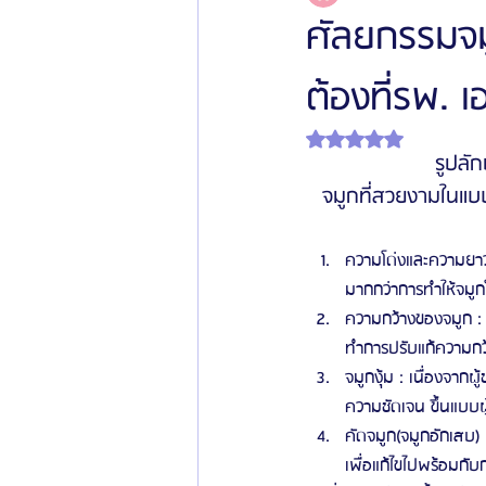
ศัลยกรรมจมู
ต้องที่รพ. เ
โรงพยาบาลศัลยกรรมเฟรช
โรงพยาบาลศ
ได้รับ NaN เต็ม 5 ดาว
รูปลัก
รีวิวศัลยกรรมผู้ชาย
โรงพยาบาลศัลยก
จมูกที่สวยงามในแบบ
ข่าวสารศัลยกรรมเกาหลี
รีวิวดูดไขมัน
ความโด่งและความยาวข
มากกว่าการทำให้จมูกโ
ความกว้างของจมูก : 
ทำการปรับแก้ความกว้
จมูกงุ้ม : เนื่องจากผ
ความชัดเจน ขึ้นแบบผ
คัดจมูก(จมูกอักเสบ)
เพื่อแก้ไขไปพร้อมกั