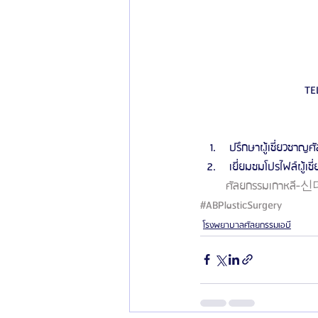
TE
 ปรึกษาผู้เชี่ยวชาญศั
 เยี่ยมชมโปรไฟล์ผู้เช
ศัลยกรรมเกาหลี-신데
#ABPlasticSurgery
โรงพยาบาลศัลยกรรมเอบี