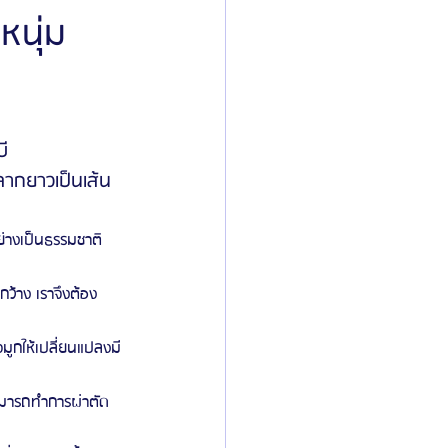
หนุ่ม
ิลยู
โรงพยาบาลศัลยกรรมมาร์เบิ้ล
ี
ied Consultant
คู่มือศัลยกรรม
ลากยาวเป็นเส้น
ย่างเป็นธรรมชาติ
ว้าง เราจึงต้อง
จมูกให้เปลี่ยนแปลงมี
สามารถทำการผ่าตัด