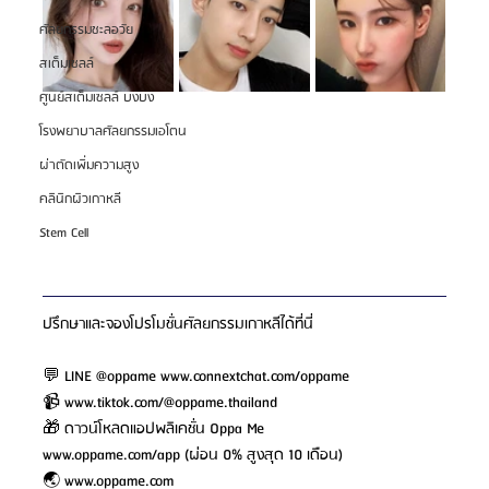
ศัลยกรรมชะลอวัย
สเต็มเซลล์
ศูนย์สเต็มเซลล์ บงบง
โรงพยาบาลศัลยกรรมเอโตน
ผ่าตัดเพิ่มความสูง
คลินิกผิวเกาหลี
Stem Cell
ปรึกษาและจองโปรโมชั่นศัลยกรรมเกาหลีได้ที่นี่
💬 LINE @oppame 
www.connextchat.com/oppame
📹 
www.tiktok.com/@oppame.thailand
🎁 ดาวน์โหลดแอปพลิเคชั่น Oppa Me 
www.oppame.com/app
 (ผ่อน 0% สูงสุด 10 เดือน)
🌏 
www.oppame.com