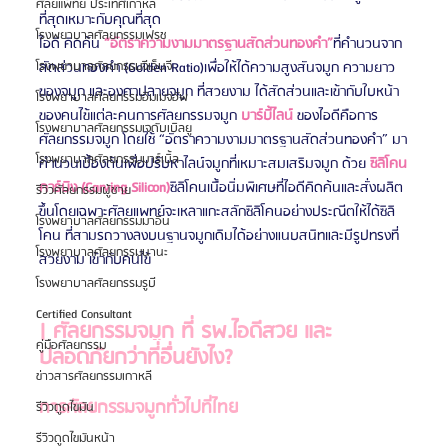
ศัลยแพทย์ ประเทศเกาหลี
ที่สุดเหมาะกับคุณที่สุด
โรงพยาบาลศัลยกรรมเฟรช
ไอดี คิดค้น 
“อัตราความงามมาตรฐานสัดส่วนทองคำ”
ที่คำนวนจาก 
สัดส่วนทองคำ (Golden Ratio)เพื่อให้ได้ความสูงสันจมูก ความยาว
โรงพยาบาลศัลยกรรมจีเอ็นจี
ของจมูก และองศาปลายจมูก ที่สวยงาม ได้สัดส่วนและเข้ากับใบหน้า
โรงพยาบาลศัลยกรรมอิมเมจอัพ
ของคนไข้แต่ละคนการศัลยกรรมจมูก 
บาร์บี้ไลน์
 ของไอดีคือการ
โรงพยาบาลศัลยกรรมเจดับเบิลยู
ศัลยกรรมจมูก โดยใช้ “อัตราความงามมาตรฐานสัดส่วนทองคำ” มา
โรงพยาบาลศัลยกรรมมาร์เบิ้ล
คำนวนเบื้องต้นเพื่อปรับหาไลน์จมูกที่เหมาะสมเสริมจมูก ด้วย 
ซิลิโคน
คาร์บิง (Carving Silicon)
ซิลิโคนเนื้อนิ่มพิเศษที่ไอดีคิดค้นและสั่งผลิต
รีวิวศัลยกรรมผู้ชาย
ขึ้นโดยเฉพาะศัลยแพทย์จะเหลาแกะสลักซิลิโคนอย่างประณีตให้ได้ซิลิ
โรงพยาบาลศัลยกรรมมาอิน
โคน ที่สามรถวางลงบนฐานจมูกเดิมได้อย่างแนบสนิทและมีรูปทรงที่
โรงพยาบาลศัลยกรรมนานะ
สวยงาม เข้ากับคนไข้
โรงพยาบาลศัลยกรรมรูบี
Certified Consultant
| ศัลยกรรมจมูก ที่ รพ.ไอดีสวย และ 
คู่มือศัลยกรรม
ปลอดภัยกว่าที่อื่นยังไง?
ข่าวสารศัลยกรรมเกาหลี
การศัลยกรรมจมูกทั่วไปที่ไทย
รีวิวดูดไขมัน
รีวิวดูดไขมันหน้า