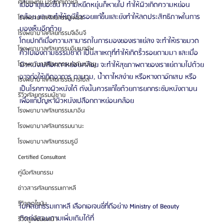
ศัลยแพทย์ ประเทศเกาหลี
เมื่ออายุเยอะขึ้น ความหยืดหยุ่นก็หายไป ทำให้ผิวเกิดความหย่อน
คล้อย และจะทำให้ดูมีริ้วรอยแก่ขึ้นและยังทำให้ลดประสิทธิภาพในการ
โรงพยาบาลศัลยกรรมเฟรช
มองเห็นอีกด้วย
โรงพยาบาลศัลยกรรมจีเอ็นจี
โดยปกติเมื่อความสามารถในการมองของเราแย่ลง จะทำให้เราขมวด
โรงพยาบาลศัลยกรรมอิมเมจอัพ
คิ้วไปเองตามธรรมชาติ เป็นสาเหตุที่ทำให้เกิดริ้วรอยตามมา และเมื่อ
โรงพยาบาลศัลยกรรมเจดับเบิลยู
ผิวหนังเปลือกตาหย่อนคล้อย จะทำให้สุขภาพตาของเราแย่ตามไปด้วย
อาจก่อให้เกิดอาการ ตาบวม, น้ำตาไหลง่าย หรือหางตาอักเสบ หรือ
โรงพยาบาลศัลยกรรมมาร์เบิ้ล
เป็นโรคทางผิวหนังได้ ดังนั้นควรแก้ไขด้วยการยกกระชับหนังตาบน
รีวิวศัลยกรรมผู้ชาย
เพื่อแก้ปัญหาผิวหนังเปลือกตาหย่อนคล้อย
โรงพยาบาลศัลยกรรมมาอิน
โรงพยาบาลศัลยกรรมนานะ
โรงพยาบาลศัลยกรรมรูบี
Certified Consultant
คู่มือศัลยกรรม
ข่าวสารศัลยกรรมเกาหลี
รีวิวดูดไขมัน
ไปศัลยกรรมเกาหลี เลือกเอเจนซี่ที่ดีอย่าง Ministry of Beauty
ติดต่อสอบถามเพิ่มเติมได้ที่
รีวิวดูดไขมันหน้า