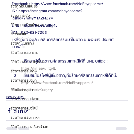
Facebook : https://www.facebook.com/MoBbyoppame/
รีวิวดูดไขมันเหนียง
IG : https://instagram.com/mobbyoppame?
รีวิวยกกระชับ
igshid=YmMyMTA2M2Y=
รีวิวยกกระชับหน้าผาก
LINE : https://lin.ee/ufItg4L
โทร : 083-851-7265
รีวิวร้อยไหม
แหล่งที่มาข้อมูล : คลีนิกศัลยกรรมบาโนบากิ บันซอนแจ ประเทศ
รีวิวลดโหนกแก้ม
เกาหลีใต้
รีวิวศัลยกรรมกราม
 ปรึกษาผู้เชี่ยวชาญศัลยกรรมเกาหลีได้ที่ LINE Official: 
รีวิวศัลยกรรมขากรรไกร
https://lin.ee/ufItg4L 
รีวิวศัลยกรรมคาง
 เยี่ยมชมโปรไฟล์ผู้เชี่ยวชาญที่ปรึกษาศัลยกรรมเกาหลีได้ที่นี่: 
รีวิวศัลยกรรมจมูก
https://www.facebook.com/MoBbyoppame/ 
#BanobagiPlasticSurgery
รีวิวศัลยกรรมตา
Beauty Tips
รีวิวศัลยกรรมผู้ชาย
รีวิวศัลยกรรมวีไลน์
รีวิวศัลยกรรมเกาหลี
รีวิวศัลยกรรมเสริมหน้าอก