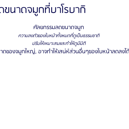
ขนาดจมูกที่บาโรบากิ
ัลยกรรมจีเอ็นจี
โรงพยาบาลศัลยกรรมอิมเมจอัพ
โรงพยาบาลศัลยกรรมเจดับเบ
ศัลยกรรมลดขนาดจมูก
ความลงตัวของใบหน้าทั้งหมดที่ดูเป็นธรรมชาติ
ปรับให้เหมาะสมและทำให้ดูมีมิติ
รรมมาอิน
โรงพยาบาลศัลยกรรมนานะ
โรงพยาบาลศัลยกรรมรูบี
Certif
าดของจมูกใหญ่, อาจทำให้เสน่ห์ส่วนอื่นๆของใบหน้าลดลงได
รีวิวดูดไขมันหน้า
รีวิวดูดไขมันเหนียง