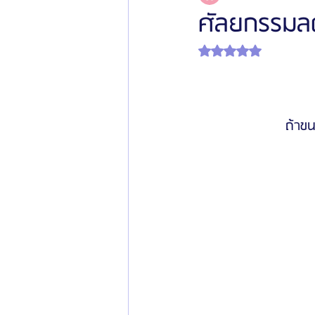
ศัลยกรรมลด
ได้รับ NaN เต็ม 5 ดาว
โรงพยาบาลศัลยกรรมเฟรช
โรงพยาบาลศ
รีวิวศัลยกรรมผู้ชาย
โรงพยาบาลศัลยก
ถ้าขน
ข่าวสารศัลยกรรมเกาหลี
รีวิวดูดไขมัน