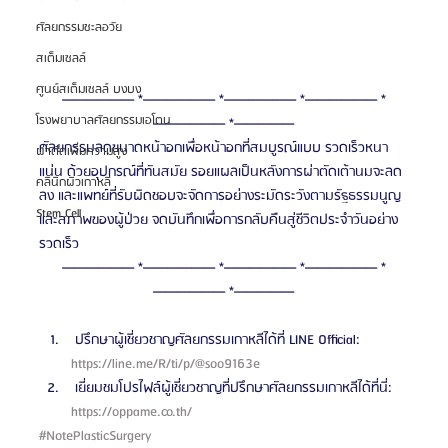
ศัลยกรรมชะลอวัย
สเต็มเซลล์
ศูนย์สเต็มเซลล์ บงบง
—————— *—————— *—————— *—————— *
โรงพยาบาลศัลยกรรมเอโตน
—————— *—————
ศัลยกรรมลดขนาดหน้าอกเพื่อหน้าอกที่สมบูรณ์แบบ รวดเร็วหนา
ผ่าตัดเพิ่มความสูง
แน่น ด้วยอุปกรณ์ที่ทันสมัย ​​รอยแผลเป็นหลังการผ่าตัดเต้านมจะลด
คลินิกผิวเกาหลี
ลง และแพทย์ที่รับผิดชอบจะจัดการอย่างระมัดระวังตามรัฐธรรมนูญ
Stem Cell
และสภาพของผู้ป่วย จดบันทึกเพื่อการกลับคืนสู่ชีวิตประจำวันอย่าง
รวดเร็ว
—————— *—————— *—————— *—————— *
—————— *—————
 ปรึกษาผู้เชี่ยวชาญศัลยกรรมเกาหลีได้ที่ LINE Official: 
https://line.me/R/ti/p/@soo9163e 
 เยี่ยมชมโปรไฟล์ผู้เชี่ยวชาญที่ปรึกษาศัลยกรรมเกาหลีได้ที่นี่: 
https://oppame.co.th/ 
#NotePlasticSurgery