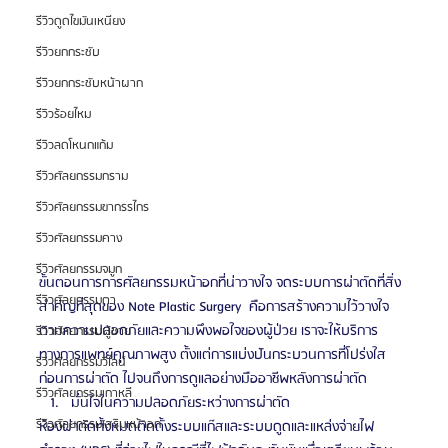
รีวิวดูดไขมันเหนียง
รีวิวยกกระชับ
รีวิวยกกระชับหน้าผาก
รีวิวร้อยไหม
รีวิวลดโหนกแก้ม
รีวิวศัลยกรรมกราม
รีวิวศัลยกรรมขากรรไกร
รีวิวศัลยกรรมคาง
รีวิวศัลยกรรมจมูก
ขั้นตอนการการศัลยกรรมหน้าอกที่น่าวางใจ จดระบบการผ่าตัดที่สิ่ง
รีวิวศัลยกรรมตา
สำคัญที่สุดของ Note Plastic Surgery  คือการสร้างความไว้วางใจ
ตามความปลอดภัยและความพึงพอใจของผู้ป่วย เราจะให้บริการ
รีวิวศัลยกรรมผู้ชาย
ทางการแพทย์คุณภาพสูง ตั้งแต่การแบ่งปันกระบวนการที่โปร่งใส
รีวิวศัลยกรรมวีไลน์
ก่อนการผ่าตัด ไปจนถึงการดูแลอย่างมืออาชีพหลังการผ่าตัด
รีวิวศัลยกรรมเกาหลี
มั่นใจในความปลอดภัยระหว่างการผ่าตัด
รีวิวศัลยกรรมเสริมหน้าอก
ห้องผ่าตัดทั้งหมดติดตั้งระบบแก๊สและระบบดูดและแหล่งจ่ายไฟ