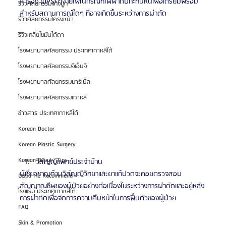
สำรอง (UPS) ที่จ่ายไฟในกรณีที่ไฟฟ้าดับกะทันหันเพื่อเตรียมพร้อม
รีวิวศัลยกรรมแก้จมูก
สำหรับสถานการณ์ใดๆ ที่อาจเกิดขึ้นระหว่างการผ่าตัด
รีวิวศัลยกรรมโครงหน้า
รีวิวเกลี่ยไขมันใต้ตา
โรงพยาบาลศัลยกรรม ประเทศเกาหลีใต้
โรงพยาบาลศัลยกรรมจีเอ็นจี
โรงพยาบาลศัลยกรรมมาร์เบิ้ล
โรงพยาบาลศัลยกรรมเกาหลี
ข่าวสาร ประเทศเกาหลีใต้
Korean Doctor
Korean Plastic Surgery
Korean Beauty Tips
วิสัญญีแพทย์ประจำบ้าน
ผู้เชี่ยวชาญด้านวิสัญญีวิทยาและยาแก้ปวดจะคอยตรวจสอบ
Oppa Me Recommend
สัญญาณชีพของผู้ป่วยอย่างต่อเนื่องในระหว่างการผ่าตัดและอยู่หลัง
โรงแรม ประเทศเกาหลีใต้
การผ่าตัดเพื่อจัดการความคืบหน้าในการฟื้นตัวของผู้ป่วย
FAQ
Skin & Promotion