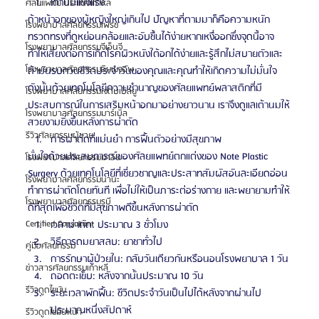
เต้านมแข็งแรง
ศัลยแพทย์ ประเทศเกาหลี
ถ้าหน้าอกของผู้หญิงใหญ่เกินไป ปัญหาที่ตามมาก็คือความหนัก 
โรงพยาบาลศัลยกรรมเฟรช
ทรวดทรงที่ดูหย่อนคล้อยและอับชื้นได้ง่ายหากเหงื่ออกซึ่งจุดนี้อาจ
โรงพยาบาลศัลยกรรมจีเอ็นจี
ทำให้เสี่ยงต่อการเกิดโรคผิวหนังใต้อกได้ง่ายและรู้สึกไม่สบายตัวและ
โรงพยาบาลศัลยกรรมอิมเมจอัพ
ถ้ามันรบกวนชีวิตประจำวันของคุณและคุณทำให้เกิดความไม่มั่นใจ 
ดังนั้นด้วยเทคโนโลยีความชำนาญของศัลยแพทย์พลาสติกที่มี
โรงพยาบาลศัลยกรรมเจดับเบิลยู
ประสบการณ์ในการเสริมหน้าอกมาอย่างยาวนาน เราจึงดูแลเต้านมให้
โรงพยาบาลศัลยกรรมมาร์เบิ้ล
สวยงามยิ่งขึ้นหลังการผ่าตัด
รีวิวศัลยกรรมผู้ชาย
การผ่าตัดที่แม่นยำ การฟื้นตัวอย่างมีสุขภาพ
มั่นใจด้วยประสบการณ์ของศัลยแพทย์ตกแต่งของ Note Plastic 
โรงพยาบาลศัลยกรรมมาอิน
Surgery ด้วยเทคโนโลยีที่เชี่ยวชาญและประสาทสัมผัสอันละเอียดอ่อน
โรงพยาบาลศัลยกรรมนานะ
ทำการผ่าตัดโดยทันที เพื่อไม่ให้เป็นภาระต่อร่างกาย และพยายามทำให้
โรงพยาบาลศัลยกรรมรูบี
ดีที่สุดเพื่อชีวิตที่มีสุขภาพดีขึ้นหลังการผ่าตัด
Certified Consultant
เวลาผ่าตัด: ประมาณ 3 ชั่วโมง
วิธีการดมยาสลบ: ยาชาทั่วไป
คู่มือศัลยกรรม
การรักษาผู้ป่วยใน: กลับวันเดียวกันหรือนอนโรงพยาบาล 1 วัน
ข่าวสารศัลยกรรมเกาหลี
ถอดตะเข็บ: หลังจากนั้นประมาณ 10 วัน
รีวิวดูดไขมัน
ระยะเวลาพักฟื้น: ชีวิตประจำวันเป็นไปได้หลังจากผ่านไป
ประมาณหนึ่งสัปดาห์
รีวิวดูดไขมันหน้า