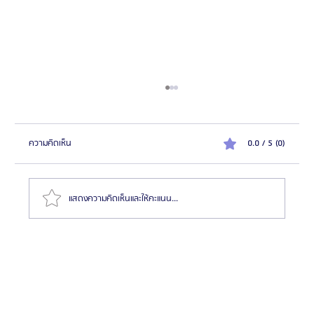
ความคิดเห็น
0.0 / 5 (0)
แสดงความคิดเห็นและให้คะแนน...
HemaPure โปรแกรมฟอกเลือดเกาหลี ฟื้นฟูเซลล์และ
สุขภาพลึก