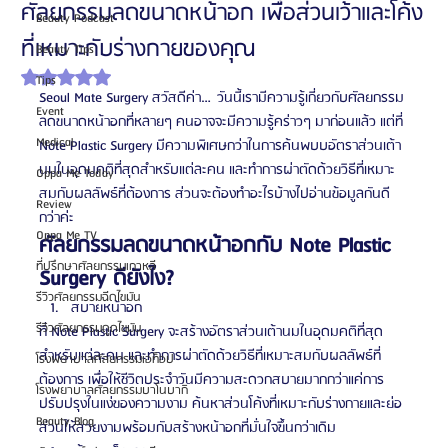
ศัลยกรรมลดขนาดหน้าอก เพื่อส่วนเว้าและโค้ง
Beauty Podcast
ที่เหมาะกับร่างกายของคุณ
Beauty Tips
ได้รับ NaN เต็ม 5 ดาว
Tips
Seoul Mate Surgery สวัสดีค่า…วันนี้เรามีความรู้เกี่ยวกับศัลยกรรม
Event
ลดขนาดหน้าอกที่หลายๆ คนอาจจะมีความรู้คร่าวๆ มาก่อนแล้ว แต่ที่ 
Medical
Note Plastic Surgery มีความพิเศษกว่าในการค้นพบบอัตราส่วนเต้า
นมในอุดมคติที่สุดสำหรับแต่ละคน และทำการผ่าตัดด้วยวิธีที่เหมาะ
Oppa Me Today
สมกับผลลัพธ์ที่ต้องการ ส่วนจะต้องทำอะไรบ้างไปอ่านข้อมูลกันดี
Review
กว่าค่ะ
Oppa Me TV
ศัลยกรรมลดขนาดหน้าอกกับ Note Plastic 
ที่ปรึกษาศัลยกรรมเกาหลี
Surgery ดียังไง?
รีวิวศัลยกรรมฉีดไขมัน
สบายหน้าอก
รีวิวศัลยกรรมดูดไขมัน
ที่ Note Plastic Surgery จะสร้างอัตราส่วนเต้านมในอุดมคติที่สุด
สำหรับแต่ละคน และทำการผ่าตัดด้วยวิธีที่เหมาะสมกับผลลัพธ์ที่
โรงพยาบาลศัลยกรรมเอท็อป
ต้องการ เพื่อให้ชีวิตประจำวันมีความสะดวกสบายมากกว่าแค่การ
โรงพยาบาลศัลยกรรมบาโนบากิ
ปรับปรุงในแง่ของความงาม ค้นหาส่วนโค้งที่เหมาะกับร่างกายและย่อ
Beauty Blog
ส่วนให้สวยงามพร้อมกับสร้างหน้าอกที่มั่นใจขึ้นกว่าเดิม