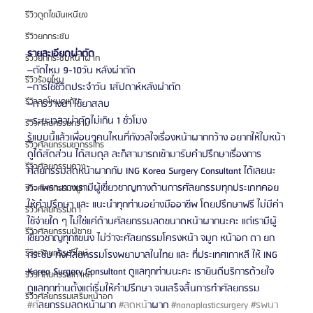
รีวิวดูดไขมันเหนียง
รีวิวยกกระชับ
รายละเอียดผ่าตัด
รีวิวยกกระชับหน้าผาก
–ตัดไหม 9~10วัน หลังผ่าตัด
รีวิวร้อยไหม
–การใช้ชีวิตประจำวัน 1สัปดาห์หลังผ่าตัด
รีวิวลดโหนกแก้ม
–การวางยา ใช้ยาสลบ
–ระยะเวลาผ่าตัดไม่เกิน 1 ชั่วโมง
รีวิวศัลยกรรมกราม
รู้แบบนี้แล้วเพื่อนๆคนไหนที่กังวลใจเรื่องหน้าผากกว้าง อยากให้ใบหน้า
รีวิวศัลยกรรมขากรรไกร
ดูได้สัดส่วน ได้สมดุล ละก็สามารถเข้ามารับคำปรึกษาเรื่องการ
รีวิวศัลยกรรมคาง
ศัลยกรรมลดหน้าผากกับ ING Korea Surgery Consultant ได้เลยนะ
คะ เพราะทางเรามีผู้เชี่ยวชาญทางด้านการศัลยกรรมทุกประเภทคอย
รีวิวศัลยกรรมจมูก
ให้คำปรึกษา และ แนะนำทุกท่านอย่างมืออาชีพ โดยปรึกษาฟรี ไม่มีค่า
รีวิวศัลยกรรมตา
ใช้จ่ายใด ๆ ไม่ใช่แค่ด้านศัลยกรรมลดขนาดหน้าผากนะคะ แต่เรามีผู้
รีวิวศัลยกรรมผู้ชาย
เชี่ยวชาญทุกแขนง ไม่ว่าจะศัลยกรรมโครงหน้า จมูก หน้าอก ตา ยก
รีวิวศัลยกรรมวีไลน์
กระชับ ทั้งศัลยกรรมโรงพยาบาลในไทย และ ที่ประเทศเกาหลี ให้ ING 
Korea Surgery Consultant ดูแลทุกท่านนะคะ เรายินดีบริการด้วยใจ 
รีวิวศัลยกรรมเกาหลี
ดูแลทุกท่านตั้งแต่เริ่มให้คำปรึกษา จนเสร็จสิ้นการทำศัลยกรรม
รีวิวศัลยกรรมเสริมหน้าอก
#ศ
ัลยกรรมลดหน้าผาก 
#ลดหน
้าผาก 
#nanaplasticsurgery
#รพนา