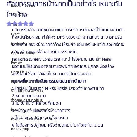
ศัลยกรรมลดหน้าผากเป็นอย่างไร เหมาะกับ
Beauty Podcast
ใครบ้าง
Beauty Tips
ได้รับ NaN เต็ม 5 ดาว
Tips
ศัลยกรรมลดขนาดหน้าผากเป็นการกรีดบริเวณแฮร์ไลน์(ตีนผม) แล้ว
Event
ดึงหนังศีรษะลงมาทำให้ความกว้างของหน้าผากลดลง สามารถปรับ
Medical
อัตราส่วนของหน้าผากที่กว้าง ให้รับส่วนอื่นของใบหน้าได้ รอยกรีดจะ
กลมกลืนกับแฮร์ไลน์อย่างเป็นธรรมชาติ
Oppa Me Today
Ing korea surgery Consultant แนะนำโรงพยาบาลนานะ Nana 
Review
ออกแบบให้รับกับเอกลักษณ์เฉพาะตัวของแต่ละบุคคลเพื่อสร้าง
Oppa Me TV
อัตราส่วนที่สมดุลของใบหน้าอย่างเป็นธรรมชาติ
บุคคลที่เหมาะกับศัลยกรรมลดขนาดหน้าผาก
ที่ปรึกษาศัลยกรรมเกาหลี
1 แฮร์ไลน์เป็นรูปตัว M หรือ แฮร์ไลน์สองด้านต่างกันมาก
รีวิวศัลยกรรมฉีดไขมัน
2 หน้าผากกว้างมาก
รีวิวศัลยกรรมดูดไขมัน
3 ใบหน้าไม่ได้สัดส่วนที่สมดุล
โรงพยาบาลศัลยกรรมเอท็อป
4 หน้าดูยาว เนื่องจากหน้าผากกว้าง
5 ไม่ต้องการปรับกระดูกโครงหน้า
โรงพยาบาลศัลยกรรมบาโนบากิ
6 ไม่ต้องการปลูกผม หรือว่าปลูกผมไปแล้วแต่ไม่เห็นผล
Beauty Blog