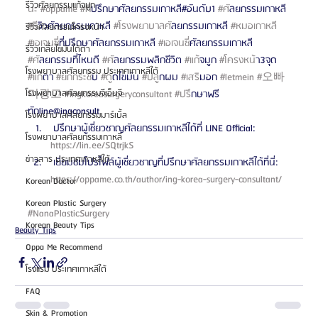
รีวิวศัลยกรรมแก้จมูก
นะ
#oppame
#ท
ี่ปรึกษาศัลยกรรมเกาหลี#อันดับ1 
#ศ
ัลยกรรมเกาหลี 
#ร
ีวิวศัลยกรรมเกาหลี 
#โรงพยาบาลศ
ัลยกรรมเกาหลี 
#หมอเกาหล
ี 
รีวิวศัลยกรรมโครงหน้า
#เอเจนซ
ี่ที่ปรึกษาศัลยกรรมเกาหลี 
#เอเจนซ
ี่ศัลยกรรมเกาหลี 
รีวิวเกลี่ยไขมันใต้ตา
#ศ
ัลยกรรมที่ไหนดี 
#ศ
ัลยกรรมพลิกชีวิต 
#แก
้จมูก 
#โครงหน
้า3จุด 
โรงพยาบาลศัลยกรรม ประเทศเกาหลีใต้
#แก
้ตา 
#ยกกระช
ับ 
#ด
ูดไขมัน 
#ปล
ูกผม 
#เสร
ิมอก 
#letmein
#오빠
โรงพยาบาลศัลยกรรมจีเอ็นจี
미광고
#ingkoreasurgeryconsultant
#ปร
ึกษาฟรี
ทักline@ingconsult 
โรงพยาบาลศัลยกรรมมาร์เบิ้ล
 ปรึกษาผู้เชี่ยวชาญศัลยกรรมเกาหลีได้ที่ LINE Official: 
โรงพยาบาลศัลยกรรมเกาหลี
https://lin.ee/SQtrjkS 
ข่าวสาร ประเทศเกาหลีใต้
 เยี่ยมชมโปรไฟล์ผู้เชี่ยวชาญที่ปรึกษาศัลยกรรมเกาหลีได้ที่นี่: 
https://oppame.co.th/author/ing-korea-surgery-consultant/ 
Korean Doctor
Korean Plastic Surgery
#NanaPlasticSurgery
Korean Beauty Tips
Beauty Tips
Oppa Me Recommend
โรงแรม ประเทศเกาหลีใต้
FAQ
Skin & Promotion