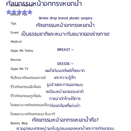
ศัลยกรรมหน้าอกทรงหยดน้ำ
Beauty Podcast
ได้รับ NaN เต็ม 5 ดาว
Beauty Tips
Water drop breast plastic surgery
Tips
ศัลยกรรมหน้าอกทรงหยดน้ํา
Event
เป็นธรรมชาติและเหมาะกับขนาดของร่างกาย!
Medical
BREAST –
Oppa Me Today
Review
DEESSE –
Oppa Me TV
พอใจกับผลลัพธ์ทั้งขนาด 
และความรู้สึก 
ที่ปรึกษาศัลยกรรมเกาหลี
รูปร่างและการออกแบบ 
รีวิวศัลยกรรมฉีดไขมัน
เหมือนหน้าอกธรรมชาติ 
รีวิวศัลยกรรมดูดไขมัน
การผ่าตัดโดยใช้การ 
โรงพยาบาลศัลยกรรมเอท็อป
ส่องกล้องที่แม่นยํา
โรงพยาบาลศัลยกรรมบาโนบากิ
ศัลยกรรมหน้าอกทรงหยดน้ำคือ?
Beauty Blog
เราออกแบบทรงหน้าอกในรูปแบบของหยกน้ำและการศัลยกรรม