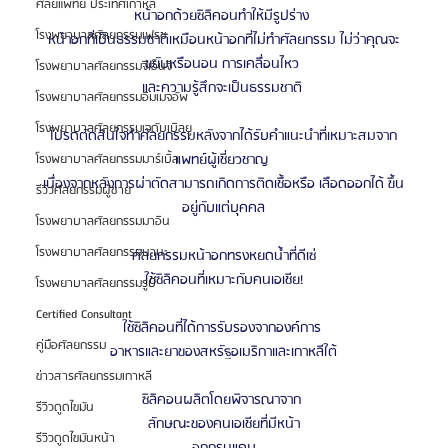
ศัลยแพทย์ ประเทศเกาหลี
หน้าอกด้วยซิลิคอนทําให้มีรูปร่าง 
โรงพยาบาลศัลยกรรมเฟรช
หน้าอกที่เป็นธรรมชาติเหมือนหน้าอกที่ไม่ทําศัลยกรรม ไม่ว่าคุณจะ
ขยับหรือนอน การเคลื่อนไหว 
โรงพยาบาลศัลยกรรมจีเอ็นจี
และความรู้สึกจะเป็นธรรมชาติ 
โรงพยาบาลศัลยกรรมอิมเมจอัพ
โรงพยาบาลศัลยกรรมเจดับเบิลยู
โปรดตัดสินใจทําศัลยกรรมหลังจากได้รับคําแนะนําที่เหมาะสมจาก
แพทย์ผู้เชี่ยวชาญ 
โรงพยาบาลศัลยกรรมมาร์เบิ้ล
เนื่องจากหลังการผ่าตัดสามารถเกิดการติดเชื้อหรือ เลือดออกได้ ขึ้น
รีวิวศัลยกรรมผู้ชาย
อยู่กับแต่บุคคล
โรงพยาบาลศัลยกรรมมาอิน
โรงพยาบาลศัลยกรรมนานะ
ศัลยกรรมหน้าอกทรงหยดน้ำที่ดีเซ่
ใช้ซิลิคอนที่เหมาะกับคนเอเชีย!
โรงพยาบาลศัลยกรรมรูบี
Certified Consultant
ใช้ซิลิคอนที่ได้การรับรองจากองค์การ 
คู่มือศัลยกรรม
อาหารและยาของสหรัฐอเมริกาและเกาหลีใต้
ข่าวสารศัลยกรรมเกาหลี
ซิลิคอนผลิตโดยพิจารณาจาก 
รีวิวดูดไขมัน
ลักษณะของคนเอเชียที่มีหน้า
รีวิวดูดไขมันหน้า