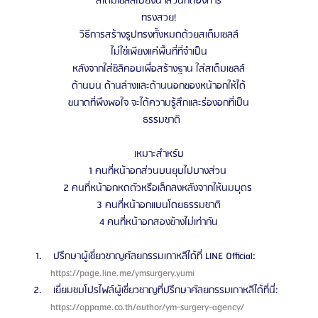
สเต็มเซลล์ไปยังนาส่วนที่ต้องการ
ทรงสวย!
วิธีการสร้างรูปทรงทั้งหมดด้วยสเต็มเซลล์
ไม่ใช่เพียงแค่พื้นที่ที่จําเป็น
หลังจากใส่ซิลิคอบเพื่อสร้างฐาน ใส่สเต็มเซลล์
ด้านบน ด้านล่างและด้านนอกของหน้าอกให้ได้
ขนาดที่พึงพอใจ จะได้ความรู้สึกและร่องอกที่เป็น
  ธรรมชาติ
เหมาะสําหรับ
1 คนที่หน้าอกส่วนบนยุบไปบางส่วน 
2 คนที่หน้าอกหดตัวหรือเล็กลงหลังจากให้นมบุตร 
3 คนที่หน้าอกแบนโดยธรรมชาติ
4 คนที่หน้าอกสองข้างไม่เท่ากัน
 ปรึกษาผู้เชี่ยวชาญศัลยกรรมเกาหลีได้ที่ LINE Official: 
https://page.line.me/ymsurgery.yumi 
 เยี่ยมชมโปรไฟล์ผู้เชี่ยวชาญที่ปรึกษาศัลยกรรมเกาหลีได้ที่นี่: 
https://oppame.co.th/author/ym-surgery-agency/ 