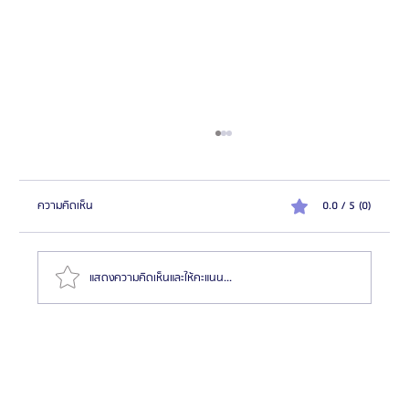
ความคิดเห็น
0.0 / 5 (0)
แสดงความคิดเห็นและให้คะแนน...
HemaPure โปรแกรมฟอกเลือดเกาหลี ฟื้นฟูเซลล์และ
สุขภาพลึก