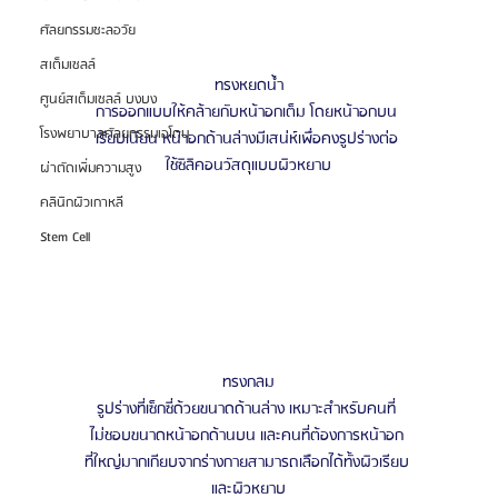
ศัลยกรรมชะลอวัย
สเต็มเซลล์
ทรงหยดน้ำ
ศูนย์สเต็มเซลล์ บงบง
การออกแบบให้คล้ายกับหน้าอกเต็ม โดยหน้าอกบน 
โรงพยาบาลศัลยกรรมเอโตน
เรียบเนียน หน้าอกด้านล่างมีเสน่ห์เพื่อคงรูปร่างต่อ 
ใช้ซิลิคอนวัสดุแบบผิวหยาบ
ผ่าตัดเพิ่มความสูง
คลินิกผิวเกาหลี
Stem Cell
ทรงกลม
รูปร่างที่เซ็กซี่ด้วยขนาดด้านล่าง เหมาะสําหรับคนที่ 
ไม่ชอบขนาดหน้าอกด้านบน และคนที่ต้องการหน้าอก 
ที่ใหญ่มากเกียบจากร่างกายสามารถเลือกได้ทั้งผิวเรียบ 
และผิวหยาบ