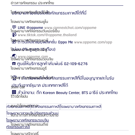
ข่าวสารศัลยกรรม ประเทศไทย
โรงพยาบาลศัลยกรรมอีพิก
ปรึกษาและจองโปรโมชั่นศัลยกรรมเกาหลีได้ที่นี่
โรงพยาบาลศัลยกรรมยูโน
💬 LINE @oppame 
www.connextchat.com/oppame
โรงพยาบาลศัลยกรรมวันเปอร์เซ็น
📹 
www.tiktok.com/@oppame.thailand
โรงพยาบาลศัลยกรรมเอบี
🎁 ดาวน์โหลดแอปพลิเคชั่น Oppa Me 
www.oppame.com/app
(ผ่อน 0% สูงสุด 10 เดือน)
โรงพยาบาลศัลยกรรมอียู
🌏 
www.oppame.com
โรงพยาบาลศัลยกรรมวอนจิน
☎️ ศูนย์ให้บริการลูกค้าสัมพันธ์ 02-109-6276
โรงพยาบาลศัลยกรรมอูรี
🏆 1 เดียวแอพพลิเคชั่นศัลยกรรมเกาหลีที่มีใบอนุญาตและใบรับ
โรงพยาบาลศัลยกรรมไพรเวท
ประกันจากรัฐบาล ประเทศเกาหลีใต้
Stem Cell
🏢 สำนักงาน: ตึก Korean Beauty Center, BTS อารีย์ ประเทศไทย
รีวิวฉีดไขมัน
แนะนำโรงพยาบาล
ศัลยกรรมเกาหลี
รีวิวศัลยกรรมเกาหลี
โรงพยาบาลศัลยกรรมเกาหลี
โรงพยาบาลวอนจิน
ศัลยกรรมหัวนม
แนะนำการทำศัลยกรรมความงาม
โรงพยาบาลศัลยกรรมวอนจิน
โรงพยาบาลศัลยกรรมดีเซ่
ศัลยกรรมเกาหลี
โรงพยาบาลจิวเวลรี่