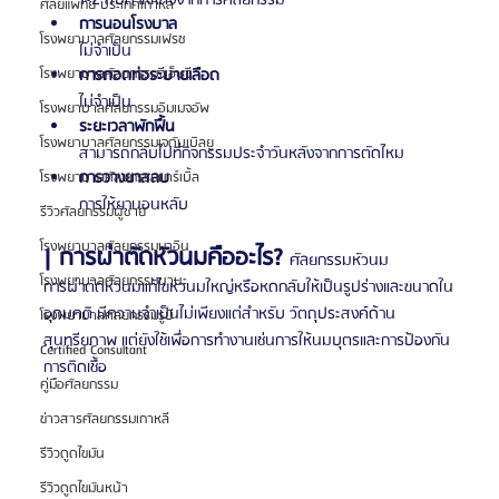
ศัลยแพทย์ ประเทศเกาหลี
การนอนโรงบาล
โรงพยาบาลศัลยกรรมเฟรช
ไม่จำเป็น
โรงพยาบาลศัลยกรรมจีเอ็นจี
การถอดท่อระบายเลือด
ไม่จำเป็น
โรงพยาบาลศัลยกรรมอิมเมจอัพ
ระยะเวลาพักฟื้น
โรงพยาบาลศัลยกรรมเจดับเบิลยู
สามารถกลับไปที่กิจกรรมประจำวันหลังจากการตัดไหม
การวางยาสลบ
โรงพยาบาลศัลยกรรมมาร์เบิ้ล
การให้ยานอนหลับ
รีวิวศัลยกรรมผู้ชาย
โรงพยาบาลศัลยกรรมมาอิน
| การผ่าตัดหัวนมคืออะไร? 
ศัลยกรรมหัวนม
โรงพยาบาลศัลยกรรมนานะ
การผ่าตัดหัวนมแก้ไขหัวนมใหญ่หรือหดกลับให้เป็นรูปร่างและขนาดใน
อุดมคติ มีความจำเป็นไม่เพียงแต่สำหรับ วัตถุประสงค์ด้าน
โรงพยาบาลศัลยกรรมรูบี
สุนทรียภาพ แต่ยังใช้เพื่อการทำงานเช่นการให้นมบุตรและการป้องกัน
Certified Consultant
การติดเชื้อ
คู่มือศัลยกรรม
ข่าวสารศัลยกรรมเกาหลี
รีวิวดูดไขมัน
รีวิวดูดไขมันหน้า