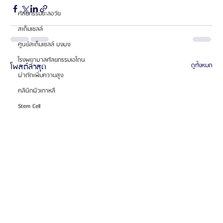
ศัลยกรรมชะลอวัย
สเต็มเซลล์
ศูนย์สเต็มเซลล์ บงบง
โรงพยาบาลศัลยกรรมเอโตน
โพสต์ล่าสุด
ดูทั้งหมด
ผ่าตัดเพิ่มความสูง
คลินิกผิวเกาหลี
Stem Cell