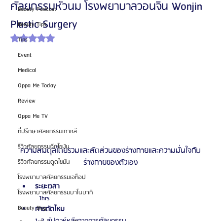
ศัลยกรรมหัวนม โรงพยาบาลวอนจิน Wonjin
Beauty Podcast
Plastic Surgery
Beauty Tips
ได้รับ NaN เต็ม 5 ดาว
Tips
Event
Medical
Oppa Me Today
Review
Oppa Me TV
ที่ปรึกษาศัลยกรรมเกาหลี
รีวิวศัลยกรรมฉีดไขมัน
ความสมดุลโดยรวมและสัดส่วนของร่างกายและความมั่นใจกับ
ร่างกายของตัวเอง
รีวิวศัลยกรรมดูดไขมัน
โรงพยาบาลศัลยกรรมเอท็อป
ระยะเวลา
โรงพยาบาลศัลยกรรมบาโนบากิ
	1hrs
Beauty Blog
การตัดไหม
1~2 สัปดาห์หลังจากการศัลยกรรม