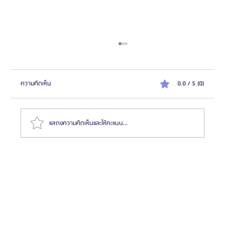
ความคิดเห็น
0.0 / 5 (0)
แสดงความคิดเห็นและให้คะแนน...
ทำไมต้องไปผ่าตัดขากรรไกรและโครงหน้าที่เกาหลี? แตก
ต่างจากประเทศอื่นยังไง