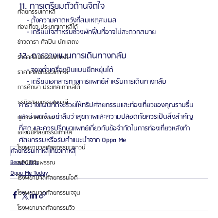
11. การเตรียมตัวด้านจิตใจ
ศัลยกรรมเกาหลี
    - ตั้งความคาดหวังที่สมเหตุสมผล
ท่องเที่ยว ประเทศเกาหลีใต้
    - เตรียมใจสำหรับช่วงพักฟื้นที่อาจไม่สะดวกสบาย
ข่าวดารา ศิลปิน นักแสดง
12. การวางแผนการเดินทางกลับ
ราคาศัลยกรรมเกาหลี
    - จองตั๋วเครื่องบินแบบยืดหยุ่นได้
ราคาศัลยกรรมเกาหลี
    - เตรียมเอกสารทางการแพทย์สำหรับการเดินทางกลับ
การศึกษา ประเทศเกาหลีใต้
ธุรกิจศัลยกรรมเกาหลี
การวางแผนที่ดีจะช่วยให้ทริปศัลยกรรมและท่องเที่ยวของคุณราบรื่น
และน่าจดจำ อย่าลืมว่าสุขภาพและความปลอดภัยควรเป็นสิ่งสำคัญ
ดูดวงศัลยกรรม
ที่สุด และควรปรึกษาแพทย์เกี่ยวกับข้อจำกัดในการท่องเที่ยวหลังทำ
เอเจนซี่ศัลยกรรมเกาหลี
ศัลยกรรมหรือรับคำแนะนำจาก Oppa Me 
โรงพยาบาลศัลยกรรมบราวน์
ศัลยกรรมเกาหลี
เที่ยวเกาหลี
Beauty Tips
คลินิกผิวพรรณ
Oppa Me Today
โรงพยาบาลศัลยกรรมไอดี
โรงพยาบาลศัลยกรรมเจจุน
โรงพยาบาลศัลยกรรมวิว