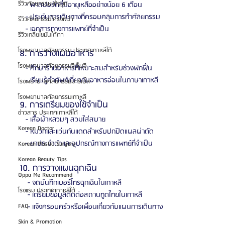
รีวิวศัลยกรรมแก้จมูก
   - พาสปอร์ตที่มีอายุเหลืออย่างน้อย 6 เดือน
   - ประกันการเดินทางที่ครอบคลุมการทำศัลยกรรม
รีวิวศัลยกรรมโครงหน้า
   - เอกสารทางการแพทย์ที่จำเป็น
รีวิวเกลี่ยไขมันใต้ตา
โรงพยาบาลศัลยกรรม ประเทศเกาหลีใต้
8. การวางแผนอาหาร
โรงพยาบาลศัลยกรรมจีเอ็นจี
   - ศึกษาร้านอาหารที่เหมาะสมสำหรับช่วงพักฟื้น
   - เรียนรู้คำศัพท์เกี่ยวกับอาหารอ่อนในภาษาเกาหลี
โรงพยาบาลศัลยกรรมมาร์เบิ้ล
โรงพยาบาลศัลยกรรมเกาหลี
9. การเตรียมของใช้จำเป็น
ข่าวสาร ประเทศเกาหลีใต้
   - เสื้อผ้าหลวมๆ สวมใส่สบาย
Korean Doctor
   - หมวกและแว่นกันแดดสำหรับปกปิดแผลผ่าตัด
   - ยาประจำตัวและอุปกรณ์ทางการแพทย์ที่จำเป็น
Korean Plastic Surgery
Korean Beauty Tips
10. การวางแผนฉุกเฉิน
Oppa Me Recommend
    - จดบันทึกเบอร์โทรฉุกเฉินในเกาหลี
โรงแรม ประเทศเกาหลีใต้
    - เตรียมข้อมูลติดต่อสถานทูตไทยในเกาหลี
FAQ
    - แจ้งครอบครัวหรือเพื่อนเกี่ยวกับแผนการเดินทาง
Skin & Promotion