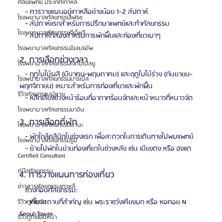
ศัลยแพทย์ ประเทศเกาหลี
   - ควรวางแผนอยู่เกาหลีอย่างน้อย 1~2 สัปดาห์
โรงพยาบาลศัลยกรรมเฟรช
   - สัปดาห์แรกสำหรับการปรึกษาแพทย์และทำศัลยกรรม
โรงพยาบาลศัลยกรรมจีเอ็นจี
   - สัปดาห์ที่สองสำหรับการพักฟื้นและท่องเที่ยวเบาๆ
โรงพยาบาลศัลยกรรมอิมเมจอัพ
2. การเลือกช่วงเวลา
โรงพยาบาลศัลยกรรมเจดับเบิลยู
   - ฤดูใบไม้ผลิ (มีนาคม-พฤษภาคม) และฤดูใบไม้ร่วง (กันยายน-
โรงพยาบาลศัลยกรรมมาร์เบิ้ล
พฤศจิกายน) เหมาะสำหรับการท่องเที่ยวและพักฟื้น
รีวิวศัลยกรรมผู้ชาย
   - หลีกเลี่ยงช่วงหน้าร้อนที่อากาศร้อนจัดและหน้าหนาวที่หนาวจัด
โรงพยาบาลศัลยกรรมมาอิน
3. การเลือกที่พัก
โรงพยาบาลศัลยกรรมนานะ
   - พักใกล้คลินิกในช่วงแรก เพื่อสะดวกในการเดินทางไปพบแพทย์
โรงพยาบาลศัลยกรรมรูบี
   - ย้ายไปพักในย่านท่องเที่ยวในช่วงหลัง เช่น เมียงดง หรือ ฮงแด
Certified Consultant
คู่มือศัลยกรรม
4. การวางแผนการท่องเที่ยว
ข่าวสารศัลยกรรมเกาหลี
   ช่วงก่อนศัลยกรรม:
   - เที่ยวสถานที่สำคัญ เช่น พระราชวังเคียงบก หรือ หอคอย N 
รีวิวดูดไขมัน
Seoul Tower
รีวิวดูดไขมันหน้า