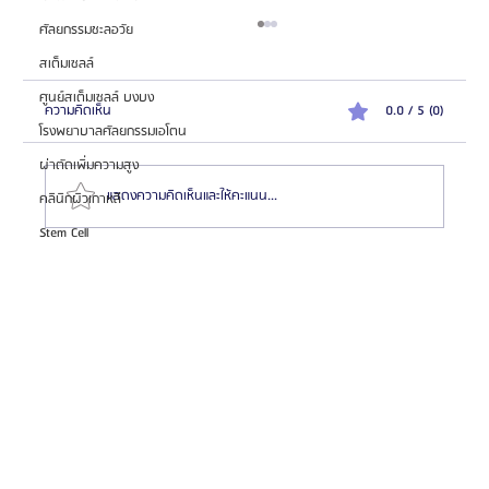
ศัลยกรรมชะลอวัย
สเต็มเซลล์
ศูนย์สเต็มเซลล์ บงบง
ความคิดเห็น
0.0 / 5 (0)
โรงพยาบาลศัลยกรรมเอโตน
ผ่าตัดเพิ่มความสูง
แสดงความคิดเห็นและให้คะแนน...
คลินิกผิวเกาหลี
Stem Cell
HemaPure โปรแกรมฟอกเลือดเกาหลี ฟื้นฟูเซลล์และ
สุขภาพลึก