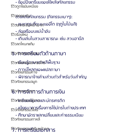
   - ช้อปปิ้งเตรียมของใช้หลังศัลยกรรม
รีวิวดูดไขมันเหนียง
รีวิวยกกระชับ
   ช่วงหลังศัลยกรรม (กิจกรรมเบาๆ):
   - ชมซากุระที่ถนนยออีโด (ฤดูใบไม้ผลิ)
รีวิวยกกระชับหน้าผาก
   - ล่องเรือบนแม่น้ำฮัน
รีวิวร้อยไหม
   - เดินเล่นในสวนสาธารณะ เช่น สวนฮานึล
รีวิวลดโหนกแก้ม
5. การเตรียมตัวด้านภาษา
รีวิวศัลยกรรมกราม
   - เรียนรู้ภาษาเกาหลีพื้นฐาน
รีวิวศัลยกรรมขากรรไกร
   - ดาวน์โหลดแอพแปลภาษา
รีวิวศัลยกรรมคาง
   - พิจารณาจ้างล่ามส่วนตัวสำหรับวันสำคัญ
รีวิวศัลยกรรมจมูก
6. การจัดการด้านการเงิน
รีวิวศัลยกรรมตา
   - เตรียมเงินสดและบัตรเครดิต
รีวิวศัลยกรรมผู้ชาย
   - แจ้งธนาคารเรื่องการใช้บัตรในต่างประเทศ
รีวิวศัลยกรรมวีไลน์
   - ศึกษาอัตราแลกเปลี่ยนและค่าธรรมเนียม
รีวิวศัลยกรรมเกาหลี
รีวิวศัลยกรรมเสริมหน้าอก
7. การเตรียมเอกสาร