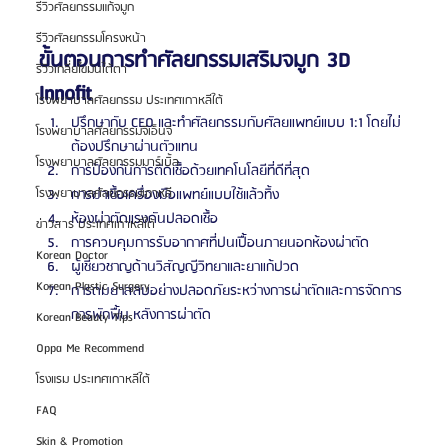
รีวิวศัลยกรรมแก้จมูก
รีวิวศัลยกรรมโครงหน้า
ขั้นตอนการทำศัลยกรรมเสริมจมูก 3D 
รีวิวเกลี่ยไขมันใต้ตา
Innofit 
โรงพยาบาลศัลยกรรม ประเทศเกาหลีใต้
ปรึกษากับ CEO และทำศัลยกรรมกับศัลยแพทย์แบบ 1:1 โดยไม่
โรงพยาบาลศัลยกรรมจีเอ็นจี
ต้องปรึกษาผ่านตัวแทน
โรงพยาบาลศัลยกรรมมาร์เบิ้ล
การป้องกันการติดเชื้อด้วยเทคโนโลยีที่ดีที่สุด
การฆ่าเชื้อเครื่องมือแพทย์แบบใช้แล้วทิ้ง 
โรงพยาบาลศัลยกรรมเกาหลี
ห้องผ่าตัดแรงดันปลอดเชื้อ
ข่าวสาร ประเทศเกาหลีใต้
การควบคุมการรับอากาศที่ปนเปื้อนภายนอกห้องผ่าตัด
Korean Doctor
ผู้เชี่ยวชาญด้านวิสัญญีวิทยาและยาแก้ปวด
Korean Plastic Surgery
การดมยาสลบอย่างปลอดภัยระหว่างการผ่าตัดและการจัดการ
การพักฟื้น หลังการผ่าตัด
Korean Beauty Tips
Oppa Me Recommend
โรงแรม ประเทศเกาหลีใต้
FAQ
Skin & Promotion