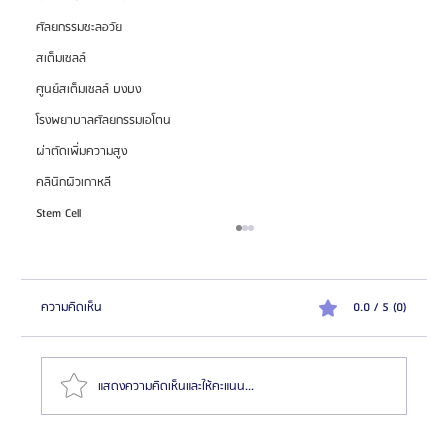
ศัลยกรรมชะลอวัย
สเต็มเซลล์
ศูนย์สเต็มเซลล์ บงบง
โรงพยาบาลศัลยกรรมเอโตน
ผ่าตัดเพิ่มความสูง
คลินิกผิวเกาหลี
Stem Cell
ความคิดเห็น
0.0 / 5 (0)
แสดงความคิดเห็นและให้คะแนน...