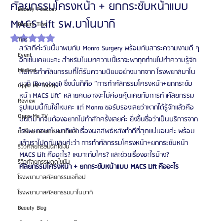
ศัลยกรรมโครงหน้า + ยกกระชับหน้าแบบ
Beauty Podcast
MACS Lift รพ.บาโนบากิ
Beauty Tips
ได้รับ NaN เต็ม 5 ดาว
Tips
สวัสดีค่ะวันนี้มาพบกับ Monra Surgery พร้อมกับสาระความงามดี ๆ 
Event
อีกเช่นเคยนะคะ สำหรับในบทความนี้เราจะพาทุกท่านไปทำความรู้จัก
Medical
กับการทำศัลยกรรมที่ได้รับความนิยมอย่างมากจาก โรงพยาลบาโน
บากิ (Banobagi) ซึ่งนั่นก็คือ “การทำศัลกรรมโครงหน้า+ยกกระชับ
Oppa Me Today
หน้า MACS Lift” หลายคนอาจจะไม่ค่อยคุ้นเคยกับการทำศัลยกรรม
Review
รูปแบบนี้กันใช่ไหมคะ แต่ Monra ขอรับรองเลยว่าหากได้รู้จักแล้วคือ
Oppa Me TV
มันดีมากจนต้องอยากไปทำสักครั้งเลยค่ะ ยิ่งขึ้นชื่อว่าเป็นบริการจาก
โรงพยาลบาโนบากิแล้วเรื่องผลลัพธ์หลังทำดีที่สุดแน่นอนค่ะ พร้อม
ที่ปรึกษาศัลยกรรมเกาหลี
แล้วเราไปดูกันเลยค่ะว่า การทำศัลกรรมโครงหน้า+ยกกระชับหน้า 
รีวิวศัลยกรรมฉีดไขมัน
MACS Lift คืออะไร? เหมาะกับใคร? และช่วยเรื่องอะไรบ้าง?
รีวิวศัลยกรรมดูดไขมัน
ศัลยกรรมโครงหน้า + ยกกระชับหน้าแบบ MACS Lift คืออะไร
โรงพยาบาลศัลยกรรมเอท็อป
โรงพยาบาลศัลยกรรมบาโนบากิ
Beauty Blog