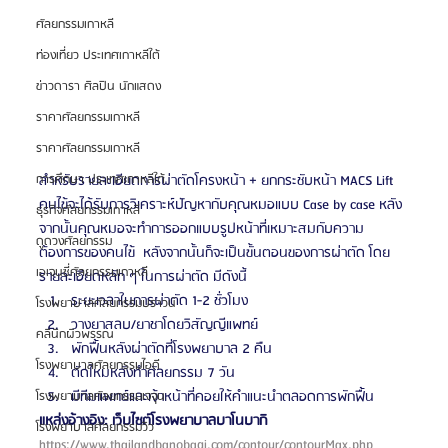
ศัลยกรรมเกาหลี
ท่องเที่ยว ประเทศเกาหลีใต้
ข่าวดารา ศิลปิน นักแสดง
ราคาศัลยกรรมเกาหลี
ราคาศัลยกรรมเกาหลี
สำหรับรายละเอียดการผ่าตัดโครงหน้า + ยกกระชับหน้า MACS Lift 
การศึกษา ประเทศเกาหลีใต้
คนไข้จะได้รับการวิเคราะห์ปัญหากับคุณหมอแบบ Case by case หลัง
ธุรกิจศัลยกรรมเกาหลี
จากนั้นคุณหมอจะทำการออกแบบรูปหน้าที่เหมาะสมกับความ
ดูดวงศัลยกรรม
ต้องการของคนไข้  หลังจากนั้นก็จะเป็นขั้นตอนของการผ่าตัด โดย
เอเจนซี่ศัลยกรรมเกาหลี
รายละเอียดหลัก ๆ ในการผ่าตัด มีดังนี้
ระยะเวลาในการผ่าตัด 1-2 ชั่วโมง
โรงพยาบาลศัลยกรรมบราวน์
วางยาสลบ/ยาชาโดยวิสัญญีแพทย์
คลินิกผิวพรรณ
พักฟื้นหลังผ่าตัดที่โรงพยาบาล 2 คืน
โรงพยาบาลศัลยกรรมไอดี
ตัดไหมหลังทำศัลยกรรม 7 วัน
มีทีมแพทย์และเจ้าหน้าที่คอยให้คำแนะนำตลอดการพักฟื้น
โรงพยาบาลศัลยกรรมเจจุน
แหล่งอ้างอิง: เว็บไซต์โรงพยาบาลบาโนบากิ 
โรงพยาบาลศัลยกรรมวิว
https://www.thailandbanobagi.com/contour/contourMax.php