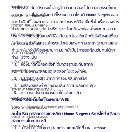
ศัลยกรรมเกาหลี
หากใครที่อ่านมาถึงตรงนี้แล้วรู้สึกว่าอยากลองไปทำศัลยกรรมโหนก
แก้มดูบ้าง แต่ไม่รู้จะเลือกทำที่โรงพยาบาลไหนดี Monra Surgery ของ
ท่องเที่ยว ประเทศเกาหลีใต้
แนะนำเป็นที่โรงพยาบาล EU เลยค่ะ เพราะที่นี่เขาขึ้นชื่อในเรื่องของการ
ข่าวดารา ศิลปิน นักแสดง
ทำศัลยกรรมปรับรูปหน้าจริง ๆ ค่ะ โดยทีแพทย์ของโรงพยาบาล EU 
ราคาศัลยกรรมเกาหลี
ล้วนแล้วแต่เป็นคุณหมอที่มีชื่อเสียงระดับเอเชีย อีกทั้งยังมีแพทย์ที่จบ
ในด้านการทำศัลยกรรมโครงหน้าแบบเฉพาะทางหลากหลายท่านเลย
ราคาศัลยกรรมเกาหลี
ค่ะ มากไปกว่านี้ที่โรงพยาบาล EU ก็ยังมีบริการรอต้อนรับคนไข้ทุก
การศึกษา ประเทศเกาหลีใต้
ท่าน ไม่ว่าจะเป็น
ธุรกิจศัลยกรรมเกาหลี
ห้องผ่าตัดปลอดเชื้อที่ได้มาตรฐานระดับสากล
มีทีมพยาบาลคอยดูแลตลอดในช่วงพักฟื้น
ดูดวงศัลยกรรม
บริการดูแลหลังผ่าตัดที่ครอบคลุมทุกเรื่อง
เอเจนซี่ศัลยกรรมเกาหลี
ผลลัพธ์หลังทำสวยงามและมีความปลอดภัยสูง
โรงพยาบาลศัลยกรรมบราวน์
สามารถปรึกษาเจ้าหน้าที่ได้ตลอดเวลา
คลินิกผิวพรรณ
แหล่งอ้างอิง: เว็บไซต์โรงพยาบาล EU 
https://eudental.co.kr/index.php/html/21
โรงพยาบาลศัลยกรรมไอดี
สนใจปรึกษาศัลยกรรมเกาหลีกับ Monra Surgery บริการให้คำปรึกษา
โรงพยาบาลศัลยกรรมเจจุน
ศัลยกรรมไทย–เกาหลี
โรงพยาบาลศัลยกรรมวิว
 ปรึกษาผู้เชี่ยวชาญศัลยกรรมเกาหลีได้ที่ LINE Official: 