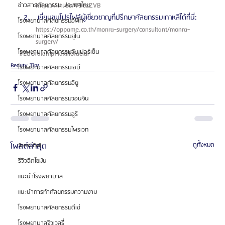
https://lin.ee/V9ezZVB 
ข่าวสารศัลยกรรม ประเทศไทย
 เยี่ยมชมโปรไฟล์ผู้เชี่ยวชาญที่ปรึกษาศัลยกรรมเกาหลีได้ที่นี่: 
โรงพยาบาลศัลยกรรมอีพิก
https://oppame.co.th/monra-surgery/consultant/monra-
โรงพยาบาลศัลยกรรมยูโน
surgery/ 
โรงพยาบาลศัลยกรรมวันเปอร์เซ็น
#EUOralampMaxillofacial
Beauty Tips
โรงพยาบาลศัลยกรรมเอบี
โรงพยาบาลศัลยกรรมอียู
โรงพยาบาลศัลยกรรมวอนจิน
โรงพยาบาลศัลยกรรมอูรี
โรงพยาบาลศัลยกรรมไพรเวท
โพสต์ล่าสุด
ดูทั้งหมด
Stem Cell
รีวิวฉีดไขมัน
แนะนำโรงพยาบาล
แนะนำการทำศัลยกรรมความงาม
โรงพยาบาลศัลยกรรมดีเซ่
โรงพยาบาลจิวเวลรี่