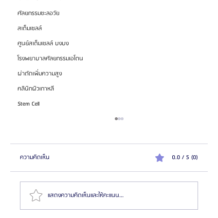
ศัลยกรรมชะลอวัย
สเต็มเซลล์
ศูนย์สเต็มเซลล์ บงบง
โรงพยาบาลศัลยกรรมเอโตน
ผ่าตัดเพิ่มความสูง
คลินิกผิวเกาหลี
Stem Cell
ความคิดเห็น
0.0 / 5 (0)
แสดงความคิดเห็นและให้คะแนน...