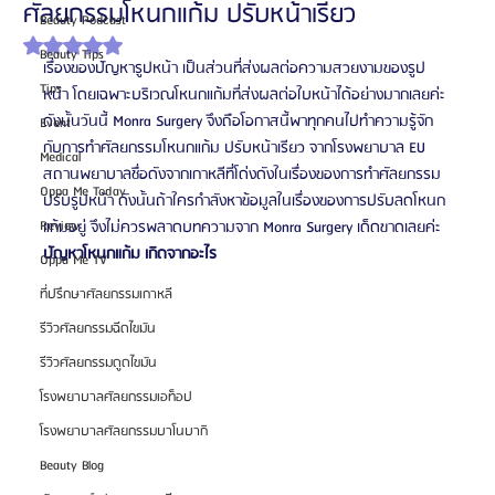
ศัลยกรรมโหนกแก้ม ปรับหน้าเรียว
Beauty Podcast
ได้รับ NaN เต็ม 5 ดาว
Beauty Tips
เรื่องของปัญหารูปหน้า เป็นส่วนที่ส่งผลต่อความสวยงามของรูป
Tips
หน้า โดยเฉพาะบริเวณโหนกแก้มที่ส่งผลต่อใบหน้าได้อย่างมากเลยค่ะ 
ดังนั้นวันนี้ Monra Surgery จึงถือโอกาสนี้พาทุกคนไปทำความรู้จัก
Event
กับการทำศัลยกรรมโหนกแก้ม ปรับหน้าเรียว จากโรงพยาบาล EU 
Medical
สถานพยาบาลชื่อดังจากเกาหลีที่โด่งดังในเรื่องของการทำศัลยกรรม
Oppa Me Today
ปรับรูปหน้า ดังนั้นถ้าใครกำลังหาข้อมูลในเรื่องของการปรับลดโหนก
Review
แก้มอยู่ จึงไม่ควรพลาดบทความจาก Monra Surgery เด็ดขาดเลยค่ะ
ปัญหาโหนกแก้ม เกิดจากอะไร
Oppa Me TV
ที่ปรึกษาศัลยกรรมเกาหลี
รีวิวศัลยกรรมฉีดไขมัน
รีวิวศัลยกรรมดูดไขมัน
โรงพยาบาลศัลยกรรมเอท็อป
โรงพยาบาลศัลยกรรมบาโนบากิ
Beauty Blog