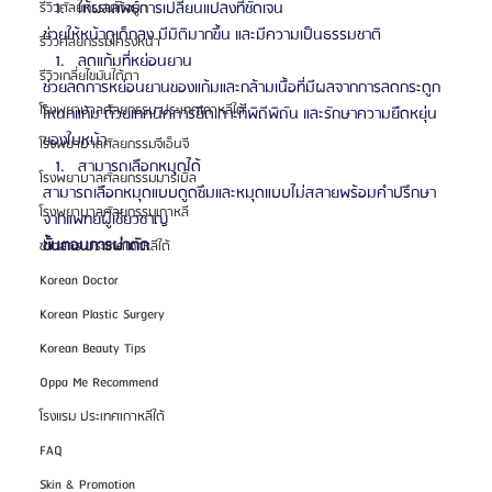
ให้ผลลัพธ์การเปลี่ยนแปลงที่ชัดเจน
รีวิวศัลยกรรมแก้จมูก
ช่วยให้หน้าดูเด็กลง มีมิติมากขึ้น และมีความเป็นธรรมชาติ
รีวิวศัลยกรรมโครงหน้า
ลดแก้มที่หย่อนยาน
รีวิวเกลี่ยไขมันใต้ตา
ช่วยลดการหย่อนยานของแก้มและกล้ามเนื้อที่มีผลจากการลดกระดูก
โรงพยาบาลศัลยกรรม ประเทศเกาหลีใต้
โหนกแก้ม ด้วยเทคนิคการยึดเกาะที่พิถีพิถัน และรักษาความยืดหยุ่น
ของใบหน้า
โรงพยาบาลศัลยกรรมจีเอ็นจี
สามารถเลือกหมุดได้
โรงพยาบาลศัลยกรรมมาร์เบิ้ล
สามารถเลือกหมุดแบบดูดซึมและหมุดแบบไม่สลายพร้อมคำปรึกษา
โรงพยาบาลศัลยกรรมเกาหลี
จากแพทย์ผู้เชี่ยวชาญ
ขั้นตอนการผ่าตัด
ข่าวสาร ประเทศเกาหลีใต้
Korean Doctor
Korean Plastic Surgery
Korean Beauty Tips
Oppa Me Recommend
โรงแรม ประเทศเกาหลีใต้
FAQ
Skin & Promotion