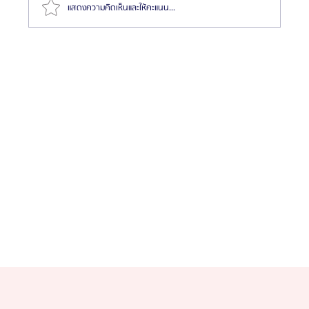
แสดงความคิดเห็นและให้คะแนน...
HemaPure โปรแกรมฟอกเลือดเกาหลี ฟื้นฟูเซลล์และ
สุขภาพลึก