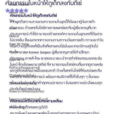
ศัลยกรรมใบหน้าให้ดูเด็กลงกับดีเซ่
Beauty Podcast
ได้รับ NaN เต็ม 5 ดาว
Beauty Tips
ศัลยกรรมใบหน้าให้ดูเด็กลงกับดีเซ่
Tips
หากพูดถึงความสวยงามความงามในยุคนี้ก็ต้องมาคู่กับการทำ
ศัลยกรรม ด้วยเทคโนโลยีทางการแพทย์และทีมผู้เชี่ยวชาญที่มาก
Event
ประสบการณ์ ทำให้สามารถสร้างสรรค์ความงามในอุดมคติได้อย่าง
Medical
ไม่ยากเย็น ซึ่งนอกจากความงามตามความต้องการแล้ว ความเยาว์วัย
Oppa Me Today
หรือความดูเด็กลงก็เป็นสิ่งที่หลายคนใฝ่ฝันอยากจะมีควบคู่กันไป
Review
วันนี้ทาง Idol Korean Surgery ผู้เชี่ยวชาญการให้คำปรึกษา
ศัลยกรรม เกาหลี-ไทย เราเลยจะมาแนะนำการทำศัลยกรรมยกกระชับ
Oppa Me TV
ใบหน้าโดยโรงพยาบาลดีเซ่ ที่สามารถตอบโจทย์คนที่อยากดูสวยหล่อ
ที่ปรึกษาศัลยกรรมเกาหลี
และดูเด็กลงได้อย่างเป็นธรรมชาติ ด้วยทั้งเทคโนโลยีที่ทันสมัยและทีม
รีวิวศัลยกรรมฉีดไขมัน
แพทย์ที่มากประสบการณ์ พร้อมการบริการที่ใส่ใจในทุก ๆ ขั้นตอน 
เพื่อผลลัพธ์แบบที่ลูกค้าทุกคนปรารถนา รับรองความเป๊ะปังแบบสุด
รีวิวศัลยกรรมดูดไขมัน
ประทับใจอย่างแน่นอน
โรงพยาบาลศัลยกรรมเอท็อป
โรงพยาบาลศัลยกรรมบาโนบากิ
ศัลยกรรมลดโหนกแก้มทรงสามเหลี่ยม
ทำให้หน้าดูเด็กลงและดูมีมิติ
Beauty Blog
กระดูกใบหน้าของชาวเอเชียนั้นแตกต่างจากชาวตะวันตกเพราะมีรูป