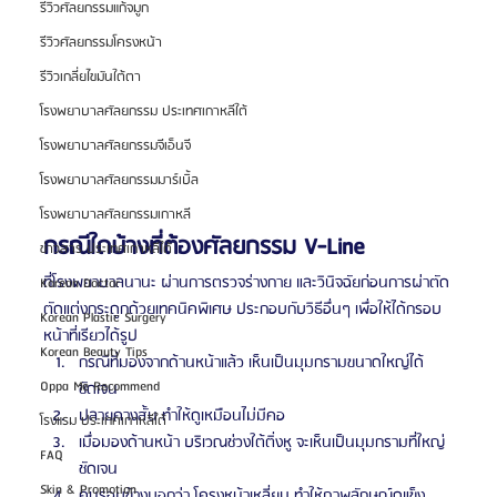
รีวิวศัลยกรรมแก้จมูก
รีวิวศัลยกรรมโครงหน้า
รีวิวเกลี่ยไขมันใต้ตา
โรงพยาบาลศัลยกรรม ประเทศเกาหลีใต้
โรงพยาบาลศัลยกรรมจีเอ็นจี
โรงพยาบาลศัลยกรรมมาร์เบิ้ล
โรงพยาบาลศัลยกรรมเกาหลี
กรณีใดบ้างที่ต้องศัลยกรรม V-Line
ข่าวสาร ประเทศเกาหลีใต้
ที่โรงพยาบาลนานะ ผ่านการตรวจร่างกาย และวินิจฉัยก่อนการผ่าตัด
Korean Doctor
ตัดแต่งกระดูกด้วยเทคนิคพิเศษ ประกอบกับวิธีอื่นๆ เพื่อให้ได้กรอบ
Korean Plastic Surgery
หน้าที่เรียวได้รูป
Korean Beauty Tips
กรณีที่มองจากด้านหน้าแล้ว เห็นเป็นมุมกรามขนาดใหญ่ได้
Oppa Me Recommend
ชัดเจน
ปลายคางสั้น ทำให้ดูเหมือนไม่มีคอ
โรงแรม ประเทศเกาหลีใต้
เมื่อมองด้านหน้า บริเวณช่วงใต้ติ่งหู จะเห็นเป็นมุมกรามที่ใหญ่
FAQ
ชัดเจน
Skin & Promotion
คนรอบข้างบอกว่า โครงหน้าเหลี่ยม ทำให้ภาพลักษณ์ดูแข็ง