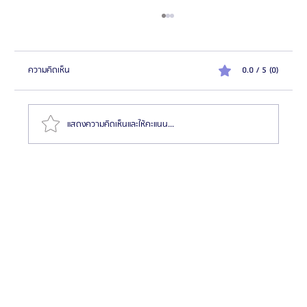
ความคิดเห็น
0.0 / 5 (0)
แสดงความคิดเห็นและให้คะแนน...
HemaPure โปรแกรมฟอกเลือดเกาหลี ฟื้นฟูเซลล์และ
สุขภาพลึก