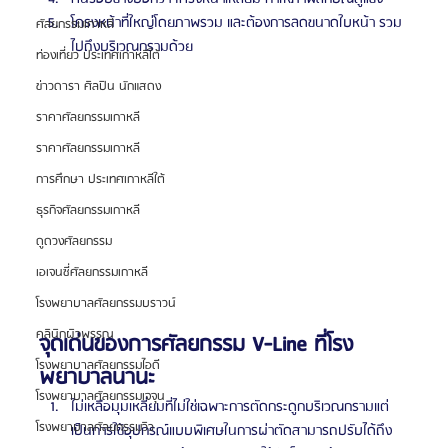
โครงหน้าที่ใหญ่โดยภาพรวม และต้องการลดขนาดใบหน้า รวม
ศัลยกรรมเกาหลี
ไปถึงบริเวณกรามด้วย
ท่องเที่ยว ประเทศเกาหลีใต้
ข่าวดารา ศิลปิน นักแสดง
ราคาศัลยกรรมเกาหลี
ราคาศัลยกรรมเกาหลี
การศึกษา ประเทศเกาหลีใต้
ธุรกิจศัลยกรรมเกาหลี
ดูดวงศัลยกรรม
เอเจนซี่ศัลยกรรมเกาหลี
โรงพยาบาลศัลยกรรมบราวน์
คลินิกผิวพรรณ
จุดเด่นของการศัลยกรรม V-Line ที่โรง
โรงพยาบาลศัลยกรรมไอดี
พยาบาลนานะ
โรงพยาบาลศัลยกรรมเจจุน
ไม่เหลือมุมเหลี่ยมที่ไม่ใช่เฉพาะการตัดกระดูกบริเวณกรามแต่
โรงพยาบาลศัลยกรรมวิว
เป็นการใช้อุปกรณ์แบบพิเศษในการผ่าตัดสามารถปรับได้ถึง