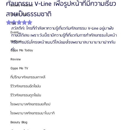
ศัลยกรรม V-Line เพื่อรูปหน้าที่มีความเรียว
Beauty Podcast
สวยเป็นธรรมชาติ
Beauty Tips
ได้รับ NaN เต็ม 5 ดาว
Tips
สวัสดีค่ะ ใครที่กำลังหาความรู้เกี่ยวกับศัลยกรรม V-Line อยู่มาฟัง
Event
ทางนี้ได้เลย เพราะวันนี้เรามีความรู้ที่เกี่ยวกับการทำศัลยกรรมใบหน้า
Medical
หรือการปรับโครงหน้าแบบวีไลน์ของโรงพยาบาลนานามามาฝากกัน
ค่ะ
Oppa Me Today
Review
Oppa Me TV
ที่ปรึกษาศัลยกรรมเกาหลี
รีวิวศัลยกรรมฉีดไขมัน
รีวิวศัลยกรรมดูดไขมัน
โรงพยาบาลศัลยกรรมเอท็อป
โรงพยาบาลศัลยกรรมบาโนบากิ
Beauty Blog