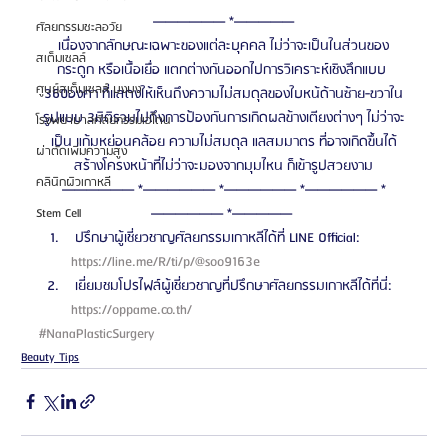
—————— *—————
ศัลยกรรมชะลอวัย
เนื่องจากลักษณะเฉพาะของแต่ละบุคคล ไม่ว่าจะเป็นในส่วนของ
สเต็มเซลล์
กระดูก หรือเนื้อเยื่อ แตกต่างกันออกไปการวิเคราะห์เชิงลึกแบบ 
ศูนย์สเต็มเซลล์ บงบง
360องศา ที่แสดงให้เห็นถึงความไม่สมดุลของใบหน้ด้านซ้าย-ขวาใน
รูปแบบ 3มิติรวมไปถึงการป้องกันการเกิดผลข้างเตียงต่างๆ ไม่ว่าจะ
โรงพยาบาลศัลยกรรมเอโตน
เป็น แก้มหย่อนคล้อย ความไม่สมดุล แลสมมาตร ที่อาจเกิดขึ้นได้
ผ่าตัดเพิ่มความสูง
สร้างโครงหน้าที่ไม่ว่าจะมองจากมุมไหน ก็เข้ารูปสวยงาม
คลินิกผิวเกาหลี
—————— *—————— *—————— *—————— *
—————— *————— 
Stem Cell
 ปรึกษาผู้เชี่ยวชาญศัลยกรรมเกาหลีได้ที่ LINE Official: 
https://line.me/R/ti/p/@soo9163e 
 เยี่ยมชมโปรไฟล์ผู้เชี่ยวชาญที่ปรึกษาศัลยกรรมเกาหลีได้ที่นี่: 
https://oppame.co.th/ 
#NanaPlasticSurgery
Beauty Tips