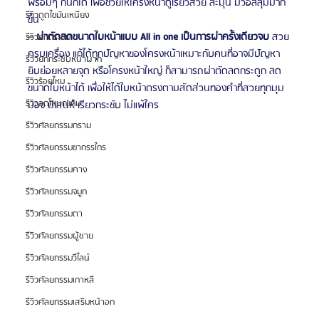
พร้อมๆ กันก็ได้ เพื่อช่วยให้โครงหน้าดูเรียวสวย ละมุน มีวอลลุ่มมาก
รีวิวดูดไขมันเหนียง
ขึ้น
– 
ผ่าตัดลดขนาดใบหน้าแบบ All in one เป็นการผ่าครั้งเดียวจบ
 สวย
รีวิวยกกระชับ
ครบเครื่อง แก้ได้ทุกปัญหาของโครงหน้าเหมาะกับคนที่อาจมีปัญหา
รีวิวยกกระชับหน้าผาก
ยิบย่อยหลายจุด หรือโครงหน้าใหญ่ ก็สามารถผ่าตัดลดกระดูก ลด
รีวิวร้อยไหม
ขนาดใบหน้าได้ เพื่อให้ได้ใบหน้าตรงตามสัดส่วนทองคำที่สวยทุกมุม
รีวิวลดโหนกแก้ม
มอง มีเสน่ห์ เรียวกระชับ ไม่แพ้ใคร
รีวิวศัลยกรรมกราม
รีวิวศัลยกรรมขากรรไกร
รีวิวศัลยกรรมคาง
รีวิวศัลยกรรมจมูก
รีวิวศัลยกรรมตา
รีวิวศัลยกรรมผู้ชาย
รีวิวศัลยกรรมวีไลน์
รีวิวศัลยกรรมเกาหลี
รีวิวศัลยกรรมเสริมหน้าอก