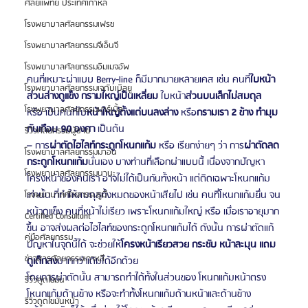
ศัลยแพทย์ ประเทศเกาหลี
โรงพยาบาลศัลยกรรมเฟรช
โรงพยาบาลศัลยกรรมจีเอ็นจี
โรงพยาบาลศัลยกรรมอิมเมจอัพ
คนที่เหมาะผ่าแบบ Berry-line ก็มีมากมายหลายเคส เช่น คนที่
ใบหน้า
โรงพยาบาลศัลยกรรมเจดับเบิลยู
ส่วนล่างดูแข็ง กรามใหญ่เป็นเหลี่ยม
 ใบหน้า
ส่วนบนเล็กไม่สมดุล
โรงพยาบาลศัลยกรรมมาร์เบิ้ล
หรือ เป็นคนที่ใบ
หน้าใหญ่ตั้งแต่บนลงล่าง
 หรือ
กรามเรา 2 ข้าง ทำมุม
กันเกือบ 90 องศา
 เป็นต้น
รีวิวศัลยกรรมผู้ชาย
– การ
ผ่าตัดไฮไลท์กระดูกโหนกแก้ม
 หรือ เรียกง่ายๆ ว่า การ
ผ่าตัดลด
โรงพยาบาลศัลยกรรมมาอิน
กระดูกโหนกแก้ม
นั่นเอง บางท่านที่เลือกผ่าแบบนี้ เนื่องจากปัญหา
โรงพยาบาลศัลยกรรมนานะ
โครงหน้าของคนเรา อาจไม่ได้เป็นกันทั้งหน้า แต่ติดเฉพาะโหนกแก้ม
เท่านั้น ที่ทำให้สมดุลทั้งหมดของหน้าเสียไป เช่น คนที่โหนกแก้มยื่น จน
โรงพยาบาลศัลยกรรมรูบี
หน้าดูแข็ง คนที่หน้าไม่เรียว เพราะโหนกแก้มใหญ่ หรือ เมื่อเราอายุมาก
Certified Consultant
ขึ้น อาจส่งผลต่อไฮไลท์ของกระดูกโหนกแก้มได้ ดังนั้น การผ่าตัดแก้
คู่มือศัลยกรรม
ปัญหาในจุดนี้ได้ จะช่วยให้
โครงหน้าเรียวสวย กระชับ หน้าละมุน แถม
ข่าวสารศัลยกรรมเกาหลี
ดูเด็กลง
มากกว่าเดิมได้อีกด้วย
โดยการผ่าตัดนั้น สามารถทำได้ทั้งในส่วนของ โหนกแก้มหน้าตรง 
รีวิวดูดไขมัน
โหนกแก้มด้านข้าง หรือจะทำทั้งโหนกแก้มด้านหน้าและด้านข้าง
รีวิวดูดไขมันหน้า