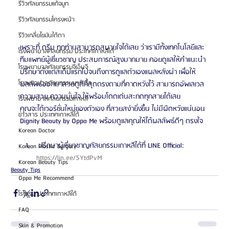
รีวิวศัลยกรรมแก้จมูก
รีวิวศัลยกรรมโครงหน้า
รีวิวเกลี่ยไขมันใต้ตา
เพราะที่ ดรีม ทุกท่านสามารถสบายใจได้เลย ว่าเรามีทั้งเทคโนโลยีและ
โรงพยาบาลศัลยกรรม ประเทศเกาหลีใต้
ทีมแพทย์ผู้เชี่ยวชาญ ประสบการณ์สูงมากมาย คอยดูแลให้คำแนะนำ
โรงพยาบาลศัลยกรรมจีเอ็นจี
ปรึกษาตั้งแต่สเต็ปแรกไปจนถึงการดูแลตัวเองแผลหลังผ่า เพื่อให้
โรงพยาบาลศัลยกรรมมาร์เบิ้ล
ผลลัพธ์ออกมาสวยดูดีที่สุดตรงตามที่คาดหวังไว้ สามารถอัพเลเวล
ความสวย ความมั่นใจ ให้พร้อมโดดเด่นสะกดทุกสายได้เลย
โรงพยาบาลศัลยกรรมเกาหลี
คุณจะได้เวอร์ชั่นใหม่ของตัวเอง ที่สวยสง่ายิ่งขึ้น ไม่มีผิดหวังแน่นอน 
ข่าวสาร ประเทศเกาหลีใต้
Dignity Beauty by Oppa Me พร้อมดูแลคุณให้ได้ผลลัพธ์ดีๆ ตรงใจ
Korean Doctor
 ปรึกษาผู้เชี่ยวชาญศัลยกรรมเกาหลีได้ที่ LINE Official: 
Korean Plastic Surgery
https://lin.ee/5YtdPvM 
Korean Beauty Tips
Beauty Tips
Oppa Me Recommend
โรงแรม ประเทศเกาหลีใต้
FAQ
Skin & Promotion