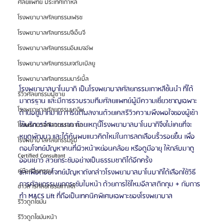
ศัลยแพทย์ ประเทศเกาหลี
โรงพยาบาลศัลยกรรมเฟรช
โรงพยาบาลศัลยกรรมจีเอ็นจี
โรงพยาบาลศัลยกรรมอิมเมจอัพ
โรงพยาบาลศัลยกรรมเจดับเบิลยู
โรงพยาบาลศัลยกรรมมาร์เบิ้ล
โรงพยาบาลบาโนบากิ เป็นโรงพยาบาลศัลยกรรมเกาหลีชั้นนำ ที่ได้
รีวิวศัลยกรรมผู้ชาย
มาตรฐาน และมีการรวบรวมทีมศัลยแพทย์ผู้มีความเชี่ยวชาญเฉพาะ
โรงพยาบาลศัลยกรรมมาอิน
ด้านอยู่มากมาย การันตีผลงานด้วยเคสรีวิวความพึงพอใจของผู้เข้า
ใช้บริการจำนวนมาก ด้วยเหตุนี้โรงพยาบาลบาโนบากิจึงไม่เคยที่จะ
โรงพยาบาลศัลยกรรมนานะ
หยุดพัฒนา และได้ค้นพบแนวคิดใหม่ในการลดเลือนริ้วรอยขึ้น เพื่อ
โรงพยาบาลศัลยกรรมรูบี
ตอบโจทย์ปัญหาคนที่ผิวหน้าหย่อนคล้อย หรือดูมีอายุ ให้กลับมาดู
Certified Consultant
อ่อนเยาว์ สวยกระชับอย่างเป็นธรรมชาติได้อีกครั้ง
คู่มือศัลยกรรม
และเพื่อตอบโจทย์ปัญหาดังกล่าวโรงพยาบาลบาโนบากิได้เลือกใช้วิธี
การศัลยกรรมยกกระชับใบหน้า ด้วยการใช้ไหมอีลาสติกกุม + กับการ
ข่าวสารศัลยกรรมเกาหลี
ทำ MACS Lift ที่ถือเป็นเทคนิคพิเศษเฉพาะของโรงพยาบาล
รีวิวดูดไขมัน
รีวิวดูดไขมันหน้า