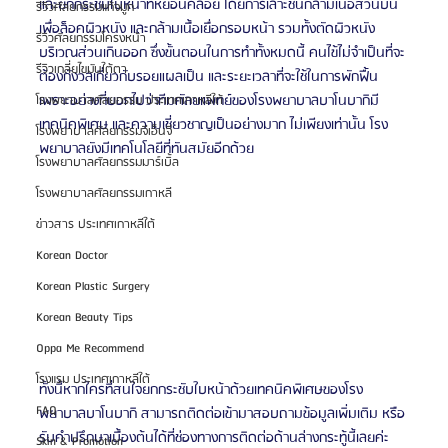
และยกกระชับใบหน้าที่หย่อนคล้อย โดยการเลาะชั้นกล้ามเนื้อส่วนบน 
รีวิวศัลยกรรมแก้จมูก
เพื่อล็อคผิวหนัง และกล้ามเนื้อเยื่อกรอบหน้า รวมทั้งตัดผิวหนัง
รีวิวศัลยกรรมโครงหน้า
บริเวณส่วนเกินออก ซึ่งขั้นตอนในการทำทั้งหมดนี้ คนไข้ไม่จำเป็นที่จะ
รีวิวเกลี่ยไขมันใต้ตา
ต้องกังวลเกี่ยวกับรอยแผลเป็น และระยะเวลาที่จะใช้ในการพักฟื้น 
เพราะอย่างที่บอกไปว่าทีมศัลยแพทย์ของโรงพยาบาลบาโนบากิมี
โรงพยาบาลศัลยกรรม ประเทศเกาหลีใต้
เทคนิคพิเศษ และความเชี่ยวชาญเป็นอย่างมาก ไม่เพียงเท่านั้น โรง
โรงพยาบาลศัลยกรรมจีเอ็นจี
พยาบาลยังมีเทคโนโลยีที่ทันสมัยอีกด้วย
โรงพยาบาลศัลยกรรมมาร์เบิ้ล
โรงพยาบาลศัลยกรรมเกาหลี
ข่าวสาร ประเทศเกาหลีใต้
Korean Doctor
Korean Plastic Surgery
Korean Beauty Tips
Oppa Me Recommend
โรงแรม ประเทศเกาหลีใต้
ทั้งนี้หากใครที่สนใจยกกระชับใบหน้าด้วยเทคนิคพิเศษของโรง
FAQ
พยาบาลบาโนบากิ สามารถติดต่อเข้ามาสอบถามข้อมูลเพิ่มเติม หรือ
รับคำปรึกษาเบื้องต้นได้ที่ช่องทางการติดต่อด้านล่างกระทู้นี้เลยค่ะ 
Skin & Promotion