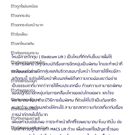
รีวิวดูดไขมันเหนียง
รีวิวยกกระชับ
รีวิวยกกระชับหน้าผาก
รีวิวร้อยไหม
รีวิวลดโหนกแก้ม
รีวิวศัลยกรรมกราม
ไหมอีลาสติกกุม ( Elasticum Lift ) เป็นไหมที่คิดค้นขึ้นมาเพื่อใช้
รีวิวศัลยกรรมขากรรไกร
ทางการแพทย์ มีคุณสมบัติเรื่องการยืดหยุ่นเป็นพิเศษ โดยจะทำหน้าที่
เสมือนนตัวช่วยยึดกลุ่มเซลล์บริเวณรอบๆใบหน้า โดยการใช้ไหมอีลา
รีวิวศัลยกรรมคาง
สติกกุมนี้ จะช่วยให้ใบหน้าเห็นผลลัพธ์ถึงความงามอ่อนเยาว์อย่าง
รีวิวศัลยกรรมจมูก
เป็นธรรมชาติมากกว่าการใช้ไหมประเภทอื่น ด้วยความสามารถพิเศษ
รีวิวศัลยกรรมตา
ของปฏิกิริยายืดหยุ่นต่อการเคลื่อนไหวของมันโดยเฉพาะ และโรง
พยาบาลบาโนบากิจะมีวิธีการเย็บพิเศษ ที่ช่วยให้ไม่จำเป็นต้องกรีด
รีวิวศัลยกรรมผู้ชาย
แผลกว้าง เลยส่งผลช่วยให้คนไข้ สามารถลดความกังวลเกี่ยวกับเรื่อง
รีวิวศัลยกรรมวีไลน์
การผ่าตัดลงไปได้มาก
รีวิวศัลยกรรมเกาหลี
เพียงเท่านั้นยังไม่พอ การจะทำหน้าเด็กที่โรงพยาบาลบาโนบากินั้น ยัง
รีวิวศัลยกรรมเสริมหน้าอก
ต้องทำควบคู่กับการทํา MACS Lift ด้วย เพื่อช่วยแก้ไขปัญหาริ้วรอย 