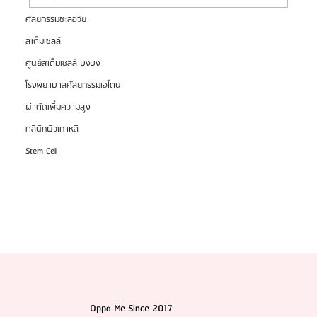
ศัลยกรรมชะลอวัย
HemaPure โปรแกรมฟอกเลือดเกาหลี ฟื้นฟูเซลล์และ
สเต็มเซลล์
สุขภาพลึก
ศูนย์สเต็มเซลล์ บงบง
โรงพยาบาลศัลยกรรมเอโตน
ผ่าตัดเพิ่มความสูง
คลินิกผิวเกาหลี
Stem Cell
Oppa Me Since 2017