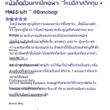
หน้าเด็กด้วยเทคนิคเฉพาะ “ไหมอิลาสติกกุม +
Beauty Podcast
MACS Lift “ @Banobagi
Beauty Tips
ได้รับ NaN เต็ม 5 ดาว
Tips
ใบหน้าของเราสูญเสียความอ่อนเยาว์มากขึ้นทุกวัน.. ยิ่งเมื่ออายุเข้า 
Event
25 ทุกคนรู้ไหมคะว่าใบหน้าของเราจะเริ่มสูญเสียคอลลาเจน แถม
Medical
ความสามารถในการผลิตคอลลาเจนใต้ผิวหนังยังลดลงอีก! 
นี่ยังไม่นับปัจจัยเรื่องอายุที่เพิ่มจึ้น แสงแดด มลภาวะ ฝุ่นควัน และ
Oppa Me Today
ความเครียดที่เราจะต้องเจอทุกวัน สิ่งเหล่านี้ก็เป็นปัจจัยสำคัญที่ทำให้
Review
หน้าเรายิ่งแก่เร็วขึ้นไปอีก โอ้ยแค่คิดก็เครียด พอเครียดก็แก่ ปวดหัว
Oppa Me TV
เลยใช่ไหมคะ!?
และ ถ้าพูดถึงความหน้าแก่แล้ว จะมีวิธีอะไรบ้างที่จะช่วยป้องกัน หรือ
ที่ปรึกษาศัลยกรรมเกาหลี
ช่วยเรียกคืนความอ่อนเยาว์ให้กับใบหน้าได้บ้าง..? แน่นอนว่ามีหลาก
รีวิวศัลยกรรมฉีดไขมัน
หลายวิธีเลยค่ะ
รีวิวศัลยกรรมดูดไขมัน
แต่วันนี้ Daesong Exclusive จะขอพูดถึงเทคนิควิธีการสุดพิเศษ ใน
โรงพยาบาลศัลยกรรมเอท็อป
แบบเฉพาะของโรงพยาบาลบาโนบากิ ที่สามารถช่วยเพิ่มความอ่อน
เยาว์ให้กับใบหน้าของทุกคนได้ 
โรงพยาบาลศัลยกรรมบาโนบากิ
Beauty Blog