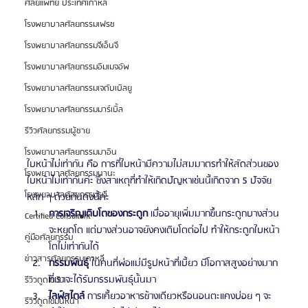
ศัลยแพทย์ ประเทศเกาหลี
โรงพยาบาลศัลยกรรมเฟรช
โรงพยาบาลศัลยกรรมจีเอ็นจี
โรงพยาบาลศัลยกรรมอิมเมจอัพ
โรงพยาบาลศัลยกรรมเจดับเบิลยู
โรงพยาบาลศัลยกรรมมาร์เบิ้ล
รีวิวศัลยกรรมผู้ชาย
โรงพยาบาลศัลยกรรมมาอิน
ใบหน้าไม่เท่ากัน คือ การที่ใบหน้ามีความไม่สมมาตรทำให้สัดส่วนของ
โรงพยาบาลศัลยกรรมนานะ
ใบหน้าไม่เท่ากันค่ะ ซึ่งสาเหตุที่ทำให้เกิดปัญหาเช่นนี้เกิดจาก 5 ปัจจัย
โรงพยาบาลศัลยกรรมรูบี
หลัก ๆ ด้วยกันดังนี้ค่ะ
การเจริญเติบโตของกระดูก
 เมื่ออายุเพิ่มมากขึ้นกระดูกบางส่วน
Certified Consultant
จะหยุดโต แต่บางส่วนอาจยังคงเติบโตต่อไป ทำให้กระดูกใบหน้า
คู่มือศัลยกรรม
โตไม่เท่ากันได้
ข่าวสารศัลยกรรมเกาหลี
กรรมพันธุ์ 
ในคนที่พ่อแม่มีรูปหน้าที่เบี้ยว มีโอกาสสูงอย่างมาก
ที่เราจะได้รับกรรมพันธุ์นั้นมา
รีวิวดูดไขมัน
ไลฟ์สไตล์
 การเคี้ยวอาหารข้างเดียวหรือนอนตะแคงบ่อย ๆ จะ
รีวิวดูดไขมันหน้า