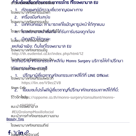
ทำไมต้องเลือกศัลยกรรมขากรรไกร ที่โรงพยาบาล EU
ข่าวสารศัลยกรรม ประเทศไทย
ศัลยแพทย์มีความเชี่ยวชาญเฉพาะทาง
โรงพยาบาลศัลยกรรมอีพิก
เครื่องมือทันสมัย
โรงพยาบาลศัลยกรรมยูโน
มีเทคนิคเยอะ สามารถแก้ไขปัญหารูปหน้าได้ทุกแบบ
โรงพยาบาลน่าเชื่อถือ ได้รับการับรองถูกต้อง
โรงพยาบาลศัลยกรรมวันเปอร์เซ็น
มีเคสรีวิวให้ดูเยอะ
โรงพยาบาลศัลยกรรมเอบี
แหล่งอ้างอิง: เว็บไซต์โรงพยาบาล EU 
โรงพยาบาลศัลยกรรมอียู
http://th.eudental.co.kr/index.php/html/12
โรงพยาบาลศัลยกรรมวอนจิน
สนใจปรึกษาศัลยกรรมเกาหลีกับ Monra Surgery บริการให้คำปรึกษา
ศัลยกรรมไทย–เกาหลี 
โรงพยาบาลศัลยกรรมอูรี
 ปรึกษาผู้เชี่ยวชาญศัลยกรรมเกาหลีได้ที่ LINE Official: 
โรงพยาบาลศัลยกรรมไพรเวท
https://lin.ee/V9ezZVB 
Stem Cell
 เยี่ยมชมโปรไฟล์ผู้เชี่ยวชาญที่ปรึกษาศัลยกรรมเกาหลีได้ที่นี่: 
https://oppame.co.th/monra-surgery/consultant/monra-
รีวิวฉีดไขมัน
surgery/ 
แนะนำโรงพยาบาล
#EUOralampMaxillofacial
แนะนำการทำศัลยกรรมความงาม
Beauty Tips
โรงพยาบาลศัลยกรรมดีเซ่
โรงพยาบาลจิวเวลรี่