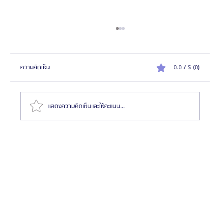
ความคิดเห็น
0.0 / 5 (0)
แสดงความคิดเห็นและให้คะแนน...
HemaPure โปรแกรมฟอกเลือดเกาหลี ฟื้นฟูเซลล์และ
สุขภาพลึก