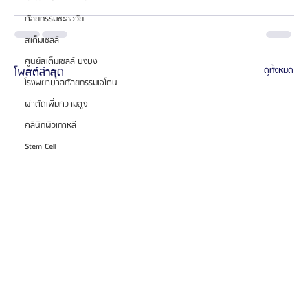
ศัลยกรรมชะลอวัย
สเต็มเซลล์
ศูนย์สเต็มเซลล์ บงบง
โพสต์ล่าสุด
ดูทั้งหมด
โรงพยาบาลศัลยกรรมเอโตน
ผ่าตัดเพิ่มความสูง
คลินิกผิวเกาหลี
Stem Cell