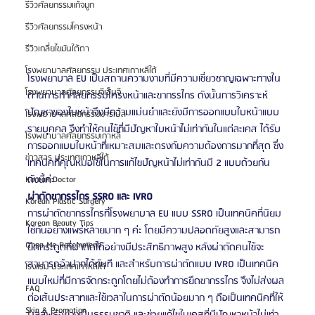
รีวิวศัลยกรรมแก้จมูก
รีวิวศัลยกรรมโครงหน้า
รีวิวเกลี่ยไขมันใต้ตา
โรงพยาบาลศัลยกรรม ประเทศเกาหลีใต้
โรงพยาบาล EU เป็นสถานความงามที่มีความเชี่ยวชาญเฉพาะทางใน
โรงพยาบาลศัลยกรรมจีเอ็นจี
ด้านการทำศัลยกรรมโครงหน้าและขากรรไกร ดังนั้นการวิเคราะห์
ปัญหาของใบหน้าจึงมีความแม่นยำและยังมีการออกแบบใบหน้าแบบ
โรงพยาบาลศัลยกรรมมาร์เบิ้ล
รายบุคคล จึงทำให้คนไข้ที่มีปัญหาใบหน้าไม่เท่ากันในแต่ละเคส ได้รับ
โรงพยาบาลศัลยกรรมเกาหลี
การออกแบบใบหน้าที่เหมาะสมและตรงกับความต้องการมากที่สุด ซึ่ง
ข่าวสาร ประเทศเกาหลีใต้
เทคนิคที่คุณหมอใช้ในการแก้ไขปัญหน้าไม่เท่ากันมี 2 แบบด้วยกัน
ดังนี้ค่ะ
Korean Doctor
ผ่าตัดขากรรไกร SSRO และ IVRO
Korean Plastic Surgery
การผ่าตัดขากรรไกรที่โรงพยาบาล EU แบบ SSRO เป็นเทคนิคที่นิยม
Korean Beauty Tips
ใช้กันอย่างแพร่หลายมาก ๆ ค่ะ โดยมีความปลอดภัยสูงและสามารถ
Oppa Me Recommend
ยึดกระดูดที่ผ่าตัดได้อย่างมีประสิทธิภาพสูง หลังผ่าตัดคนไข้จะ
สามารถอ้าปากได้ทันที และสำหรับการผ่าตัดแบบ IVRO เป็นเทคนิค
โรงแรม ประเทศเกาหลีใต้
แบบใหม่ที่มีการจัดกระดูกโดยไม่ต้องทำการยึดขากรรไกร จึงไม่ส่งผล
FAQ
ต่อเส้นประสาทและใช้เวลาในการผ่าตัดน้อยมาก ๆ ถือเป็นเทคนิคที่ให้
Skin & Promotion
ผลลัพธ์อย่างเป็นธรรมชาติ และช่วยแก้ไขในเคสที่มีปัญหาหน้าไม่เท่า