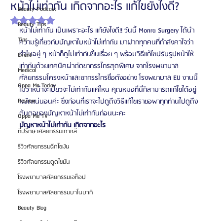
หน้าไม่เท่ากัน เกิดจากอะไร แก้ไขยังไงดี?
Beauty Podcast
ได้รับ NaN เต็ม 5 ดาว
Beauty Tips
หน้าไม่เท่ากัน เป็นเพราะอะไร แก้ยังไงดี!! วันนี้ Monra Surgery ได้นำ
Tips
ความรู้เกี่ยวกับปัญหาใบหน้าไม่เท่ากัน มาฝากทุกคนที่กำลังคาใจว่า
ทำไมอยู่ ๆ หน้าก็ดูไม่เท่ากันขึ้นเรื่อย ๆ พร้อมวิธีแก้ไขปรับรูปหน้าให้
Event
เท่ากันด้วยเทคนิคผ่าตัดขากรรไกรสุดพิเศษ จากโรงพยาบาล
Medical
ศัลยกรรมโครงหน้าและขากรรไกรชื่อดังอย่าง โรงพยาบาล EU งานนี้
Oppa Me Today
ไม่ว่าหน้าจะเบี้ยวจะไม่เท่ากันแค่ไหน คุณหมอที่นี่ก็สามารถแก้ไขได้อยู่
Review
หมัดแน่นอนค่ะ ซึ่งก่อนที่เราจะไปดูถึงวิธีแก้ไขเราขอพาทุกท่านไปดูถึง
ต้นตอของปัญหาหน้าไม่เท่ากันก่อนนะคะ
Oppa Me TV
ปัญหาหน้าไม่เท่ากัน เกิดจากอะไร
ที่ปรึกษาศัลยกรรมเกาหลี
รีวิวศัลยกรรมฉีดไขมัน
รีวิวศัลยกรรมดูดไขมัน
โรงพยาบาลศัลยกรรมเอท็อป
โรงพยาบาลศัลยกรรมบาโนบากิ
Beauty Blog